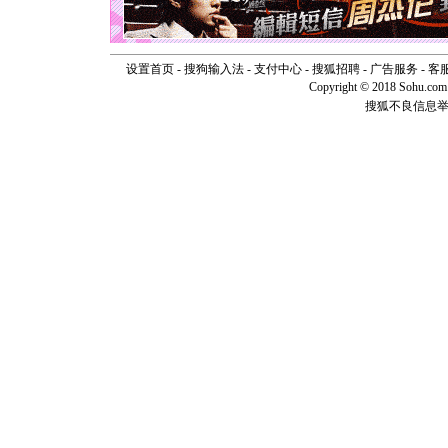
如意,快乐
[元旦]
看
断电。爱
你是我专
设置首页
-
搜狗输入法
-
支付中心
-
搜狐招聘
-
广告服务
-
客
[元旦]
如
Copyright © 2018 Sohu.com I
起；二是
搜狐不良信息
离。水晶
[元旦]
当
泣，这痛
卖了。水
[春节]
风
颜！冬去
道一声平
[春节]
传
片叶子是
送你一棵