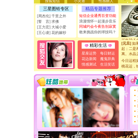
搜狐短信
小灵通
性感丽人
能正大光明
三星图铃专区
精品专题推荐
天都要快
[圣诞节]
短信企业通秀百变功能
[周杰伦] 千里之外
如意,快乐
浪漫情怀一起漫步音乐
[誓 言] 求佛
[元旦]
看
同城约会今夜告别寂寞
[王力宏] 大城小爱
断电。爱
敢来挑战你的球技吗？
[王心凌] 花的嫁纱
你是我专
[元旦]
如
精彩生活
起；二是
离。水晶
星座运势
每日财运
[元旦]
当
花边新闻
魔鬼辞典
今日运程
泣，这痛
情感测试
生活笑话
桃花运，
卖了。水
[春节]
风
颜！冬去
道一声平
[春节]
传
片叶子是
送你一棵
[圣诞节]
你太多，
要平安！
[圣诞节]
能正大光明
天都要快
[圣诞节]