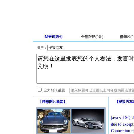
我来说两句
全部跟贴
(
0
条)
精华区
(
0
用户：
设为辩论话题
【
精彩图片新闻
】
【
搜狐汽车
java.sql.SQLE
due to except
Connection r