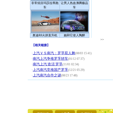
非常炫目玛莎拉蒂跑
让男人热血沸腾极品
车
车
奥迪R8火拼直升机
她和它使人陶醉
>>
【
相关链接
】
·
上汽ＶＳ南汽：罗孚双人舞
(08/03 15:41)
·
南汽上汽争推罗孚轿车
(01/12 07:37)
·
南汽上汽'盘活'罗孚
(11/01 02:34)
·
上汽南汽竞推国产罗孚
(12/21 05:29)
·
上汽南汽合作之谜
(08/23 17:48)
[圣诞节]
你太多，
要平安！
[圣诞节]