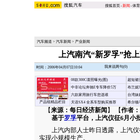
搜狐首页
-
新闻
-
体育
汽车频道
>
汽车新闻
>
产业新闻
上汽南汽“新罗孚”抢上
我来说两句(
0
)
时间：2006年04月07日10:04
08款300C谍照曝光(图)
超短裙
中非论坛奔驰E专车降价5万
布兰妮
六款家用旅行车您选谁
台湾妹
产品组精品栏目
天语SX4 全系车型购买推荐
希尔顿
【
来源：每日经济新闻
】 【
作者：
基于
罗孚
平台，上汽仪征6月小
上汽内部人士昨日透露，上汽仪征
实现小规模生产。