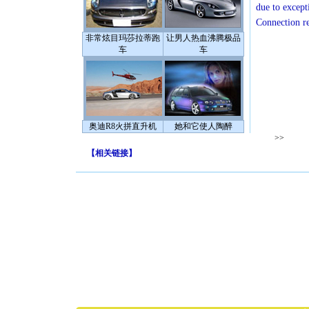
due to except
Connection r
非常炫目玛莎拉蒂跑
让男人热血沸腾极品
车
车
奥迪R8火拼直升机
她和它使人陶醉
>>
【
相关链接
】
[圣诞节]
你太多，
要平安！