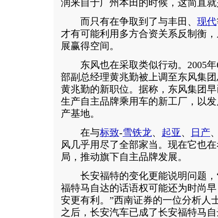
润来自于广州本田的时候，这简直就
而只有在争取到了与丰田、
现代
才有可能利用多方合资关系反制衡，
展赢得空间。
东风也在采取类似行动。2005年
部副总经理黄兆勤被上调至东风集团
黄兆勤的新职位。据称，东风集团早
生产自主品牌乘用车的新工厂，以发
产基地。
在与
标致
-
雪铁龙
、
起亚
、
日产
风几乎用尽了全部家当。现在它也在
局，推动旗下自主品牌发展。
长安福特的变化更能说明问题，“
福特马自达的话语权可能还为时尚早
安更有利。”西南证券的一位分析人
之后，长安汽车已成了长安福特马自