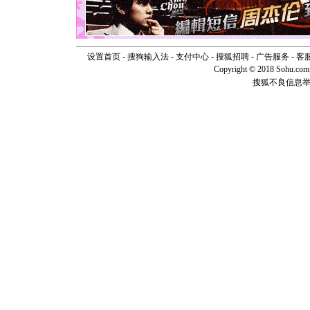
[圣诞节]
如意,快乐
[元旦]
看
断电。爱
你是我专
设置首页
-
搜狗输入法
-
支付中心
-
搜狐招聘
-
广告服务
-
客
[元旦]
如
Copyright © 2018 Sohu.com I
起；二是
搜狐不良信息
离。水晶
[元旦]
当
泣，这痛
卖了。水
[春节]
风
颜！冬去
道一声平
[春节]
传
片叶子是
送你一棵