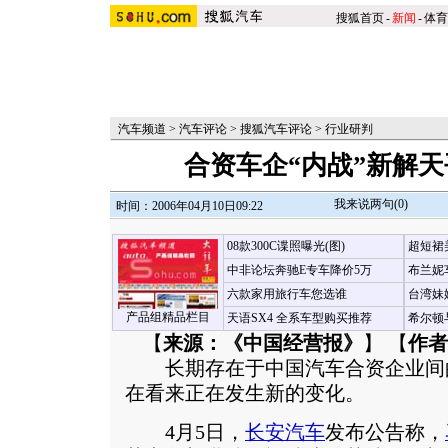
搜狐首页
-
新闻
-
体育
汽车频道
>
汽车评论
>
搜狐汽车评论
>
行业研判
合资车企“内战”新解
我来说两句(
0
)
时间：2006年04月10日09:22
08款300C谍照曝光(图)
超短裙
中非论坛奔驰E专车降价5万
布兰妮
六款家用旅行车您选谁
台湾妹
产品组精品栏目
天语SX4 全系车型购买推荐
希尔顿
【
来源：《中国经营报》
】 【
作者
长期存在于中国汽车合资企业间的
在看来正在发生新的变化。
4月5日，
长安汽车
发布公告称，