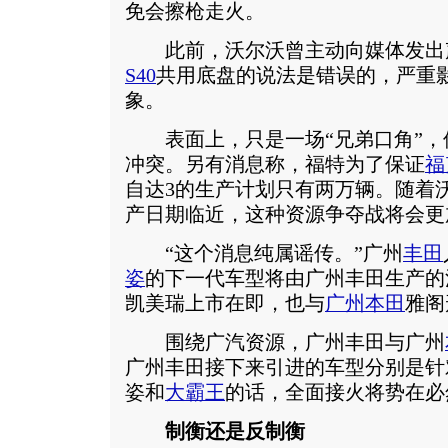
免会擦枪走火。
此前，沃尔沃曾主动向媒体发出声
S40
共用底盘的说法是错误的，严重
象。
表面上，只是一场“兄弟口角”，
冲突。另有消息称，福特为了保证
福
自达3的生产计划只有两万辆。随着沃
产日期临近，这种资源争夺战将会更
“这个消息纯属谣传。”广州
丰田
姿
的下一代车型将由广州丰田生产的
凯美瑞上市在即，也与
广州本田
雅阁
围绕广汽资源，广州丰田与广州
广州丰田接下来引进的车型分别是针
姿和
大霸王
的话，全面接火将势在必
制衡还是反制衡