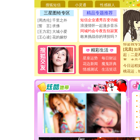
[圣诞节]
搜狐短信
小灵通
性感丽人
能正大光明
三星图铃专区
精品专题推荐
天都要快
[圣诞节]
短信企业通秀百变功能
[周杰伦] 千里之外
如意,快乐
浪漫情怀一起漫步音乐
[誓 言] 求佛
[元旦]
看
同城约会今夜告别寂寞
[王力宏] 大城小爱
断电。爱
敢来挑战你的球技吗？
[王心凌] 花的嫁纱
你是我专
[元旦]
如
精彩生活
起；二是
离。水晶
星座运势
每日财运
[元旦]
当
花边新闻
魔鬼辞典
今日运程
泣，这痛
情感测试
生活笑话
桃花运，
卖了。水
[春节]
风
颜！冬去
道一声平
[春节]
传
片叶子是
送你一棵
[圣诞节]
你太多，
要平安！
[圣诞节]
能正大光明
天都要快