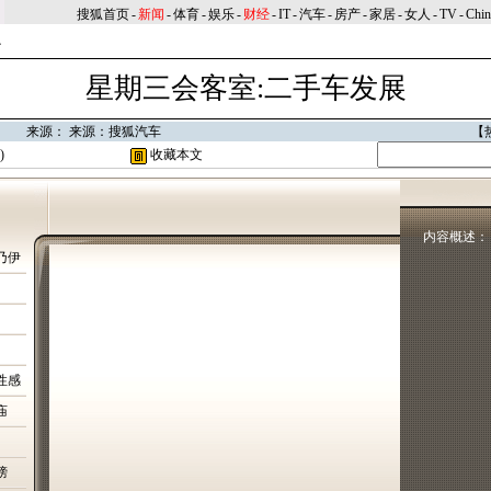
搜狐首页
-
新闻
-
体育
-
娱乐
-
财经
-
IT
-
汽车
-
房产
-
家居
-
女人
-
TV
-
Chi
心
星期三会客室:二手车发展
9:28 来源： 来源：搜狐汽车
【
)
收藏本文
内容概述：
乃伊
性感
庙
榜