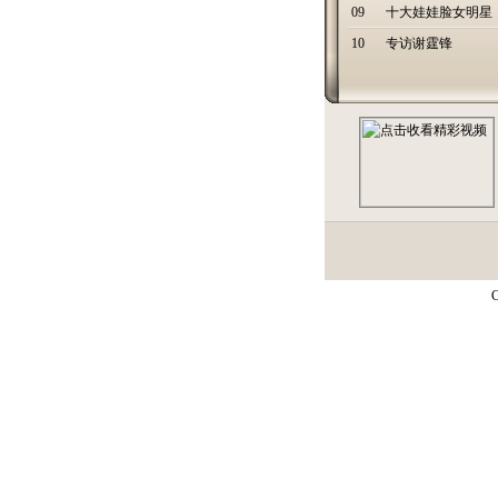
09
十大娃娃脸女明星
10
专访谢霆锋
C