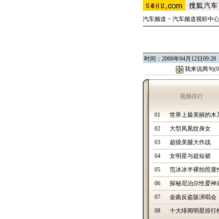
汽车频道
>
汽车频道视听中
时间：2006年04月12日0
我来说两句(
0
视频排行
01
世界上最美丽的木
02
大型凤凰纹身女
03
超级美腿大作战
04
女明星与超短裙
05
范冰冰半裸拍照显
06
探秘尼泊尔性爱神
07
金曲反盗版演唱会
08
十大绯闻明星排行