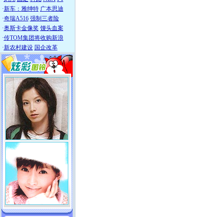
·
新车：雅绅特
广本思迪
·
奇瑞A516
强制三者险
·
奥斯卡金像奖
馒头血案
·
传TOM集团将收购新浪
·
新农村建设
国企改革