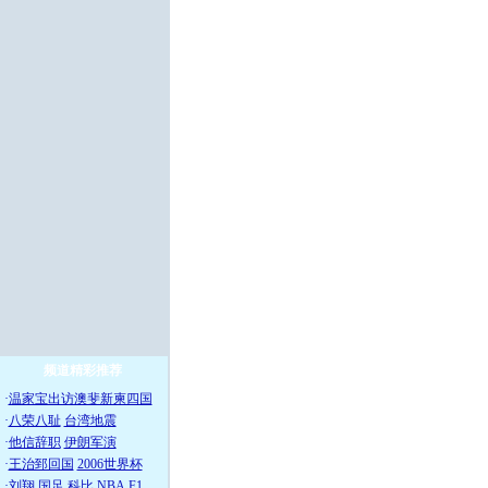
频道精彩推荐
·
温家宝出访澳斐新柬四国
·
八荣八耻
台湾地震
·
他信辞职
伊朗军演
·
王治郅回国
2006世界杯
·
刘翔
国足
科比
NBA
F1