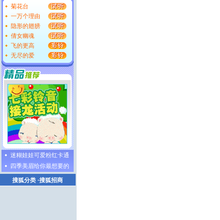
菊花台
一万个理由
隐形的翅膀
倩女幽魂
飞的更高
无尽的爱
迷糊娃娃可爱粉红卡通
四季美眉给你最想要的
搜狐分类
·
搜狐招商