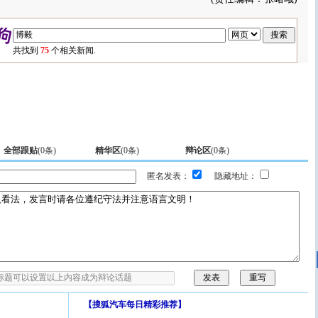
共找到
75
个相关新闻.
全部跟贴
(
0
条)
精华区
(
0
条)
辩论区
(
0
条)
匿名发表：
隐藏地址：
【
搜狐汽车每日精彩推荐
】