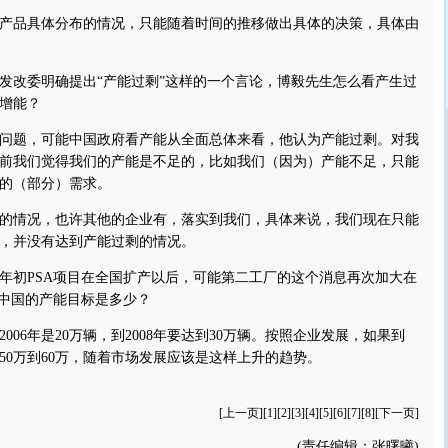
品具体分布的情况，只能随着时间的推移做出具体的决策，具体由
改委明确提出“产能过剩”这样的一个言论，博毅先生怎么看产生过
增能？
题，可能中国政府看产能从全面总体来看，他认为产能过剩。对我
前我们觉得我们的产能是不足的，比如我们（因为）产能不足，只能
的（部分）需求。
情况，也许其他的企业有，落实到我们，具体来说，我们现在只能
，并没有达到产能过剩的情况。
年初PSA项目在全国扩产以后，可能第二工厂的这个消息再次加大在
在中国的产能目标是多少？
6年是20万辆，到2008年要达到30万辆。按照企业发展，如果到
到50万到60万，随着市场发展应该是这样上升的趋势。
[
上一页
][
1
][
2
][
3
][4][
5
][
6
][
7
][
8
][
下一页
]
(责任编辑：张曙曦)