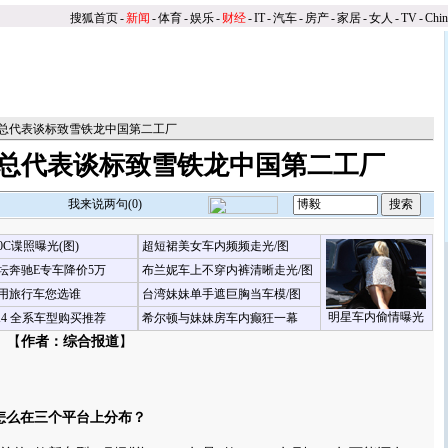
搜狐首页
-
新闻
-
体育
-
娱乐
-
财经
-
IT
-
汽车
-
房产
-
家居
-
女人
-
TV
-
Chi
国总代表谈标致雪铁龙中国第二工厂
国总代表谈标致雪铁龙中国第二工厂
我来说两句(
0
)
00C谍照曝光(图)
超短裙美女车内频频走光/图
坛奔驰E专车降价5万
布兰妮车上不穿内裤清晰走光/图
用旅行车您选谁
台湾妹妹单手遮巨胸当车模/图
明星车内偷情曝光
X4 全系车型购买推荐
希尔顿与妹妹房车内癫狂一幕
 【
作者：综合报道
】
怎么在三个平台上分布？