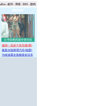
naRen
-
邮件
-
博客
-
BBS
-
搜狗
精彩推荐
台湾槟榔西施专诱司机
·
难得一见的个性车模(图)
·
最新水陆两用汽车(组图)
·
为啥波霸女孩都喜欢玩车