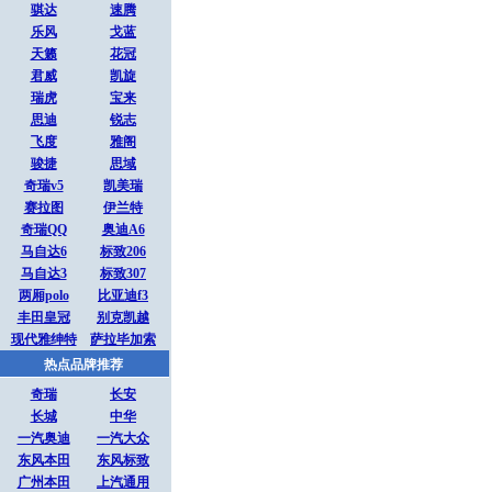
骐达
速腾
乐风
戈蓝
天籁
花冠
君威
凯旋
瑞虎
宝来
思迪
锐志
飞度
雅阁
骏捷
思域
奇瑞v5
凯美瑞
赛拉图
伊兰特
奇瑞QQ
奥迪A6
马自达6
标致206
马自达3
标致307
两厢polo
比亚迪f3
丰田皇冠
别克凯越
现代雅绅特
萨拉毕加索
热点品牌推荐
奇瑞
长安
长城
中华
一汽奥迪
一汽大众
东风本田
东风标致
广州本田
上汽通用