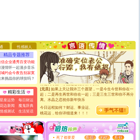
[圣诞节]
圣诞节到了，想想没什么送给你的，又不打算给
你太多，只有给你五千万：千万快乐！千万要健康！千万
要平安！千万要知足！千万不要忘记我！
[圣诞节]
不只这样的日子才会想起你,而是这样的日子才
通
性感丽人
能正大光明地骚扰你,告诉你,圣诞要快乐!新年要快乐!天
精品专题推荐
天都要快乐噢!
[圣诞节]
奉上一颗祝福的心,在这个特别的日子里,愿幸福,
短信企业通秀百变功能
如意,快乐,鲜花,一切美好的祝愿与你同在.圣诞快乐!
浪漫情怀一起漫步音乐
[元旦]
看到你我会触电；看不到你我要充电；没有你我会
同城约会今夜告别寂寞
断电。爱你是我职业，想你是我事业，抱你是我特长，吻
敢来挑战你的球技吗？
你是我专业！水晶之恋祝你新年快乐
[元旦]
如果上天让我许三个愿望，一是今生今世和你在一
精彩生活
起；二是再生再世和你在一起；三是三生三世和你不再分
离。水晶之恋祝你新年快乐
星座运势
每日财运
[元旦]
当我狠下心扭头离去那一刻，你在我身后无助地哭
花边新闻
魔鬼辞典
今日运程如何？财运、事业运、
泣，这痛楚让我明白我多么爱你。我转身抱住你：这猪不
情感测试
生活笑话
桃花运，给你详细道来！！！
卖了。水晶之恋祝你新年快乐。
[春节]
风柔雨润好月圆，半岛铁盒伴身边，每日尽显开心
颜！冬去春来似水如烟，劳碌人生需尽欢！听一曲轻歌，
道一声平安！新年吉祥万事如愿
[春节]
传说薰衣草有四片叶子：第一片叶子是信仰，第二
死了都要爱