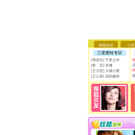
搜狐短信
小灵
三星图铃专区
[周杰伦] 千里之外
[誓 言] 求佛
[王力宏] 大城小爱
[王心凌] 花的嫁纱