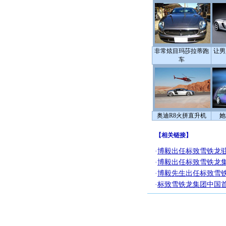
非常炫目玛莎拉蒂跑
让男
车
奥迪R8火拼直升机
她
【
相关链接
】
·
博毅出任标致雪铁龙
·
博毅出任标致雪铁龙
·
博毅先生出任标致雪
·
标致雪铁龙集团中国