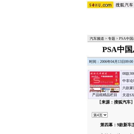
汽车频道
>
专题
>
PSA中
PSA中
时间：2006年04月13日09:00
08款3
中非论
六款家
产品组精品栏目
天语S
【
来源：搜狐汽车
】
第四幕：9款新车