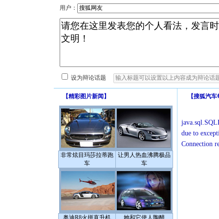
用户：
设为辩论话题
【
精彩图片新闻
】
【
搜狐汽车
java.sql.SQLE
due to except
Connection r
非常炫目玛莎拉蒂跑
让男人热血沸腾极品
车
车
奥迪R8火拼直升机
她和它使人陶醉