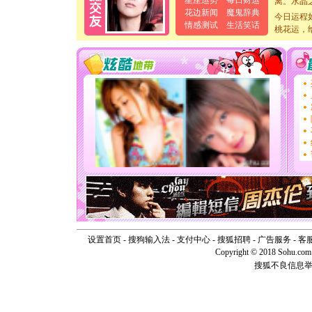
星座运势
每日财运
[元旦]
当
花边新闻
魔鬼辞典
今日运程
泣，这痛
情感测试
生活笑话
桃花运，
卖了。水
[春节]
风
颜！冬去
道一声平
[春节]
传
片叶子是
送你一棵
[圣诞节]
你太多，
要平安！
[圣诞节]
能正大光明
天都要快
[圣诞节]
如意,快乐
[元旦]
看
断电。爱
你是我专
设置首页
-
搜狗输入法
-
支付中心
-
搜狐招聘
-
广告服务
-
客
[元旦]
如
Copyright © 2018 Sohu.com I
起；二是
搜狐不良信息
离。水晶
[元旦]
当
泣，这痛
卖了。水