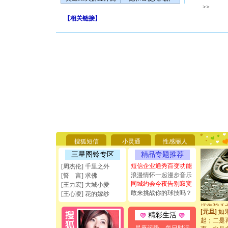
>>
【
相关链接
】
[圣诞节]
你太多，
要平安！
[圣诞节]
搜狐短信
小灵通
性感丽人
能正大光明
三星图铃专区
精品专题推荐
天都要快
[圣诞节]
短信企业通秀百变功能
[周杰伦] 千里之外
如意,快乐
浪漫情怀一起漫步音乐
[誓 言] 求佛
[元旦]
看
同城约会今夜告别寂寞
[王力宏] 大城小爱
断电。爱
敢来挑战你的球技吗？
[王心凌] 花的嫁纱
你是我专
[元旦]
如
精彩生活
起；二是
离。水晶