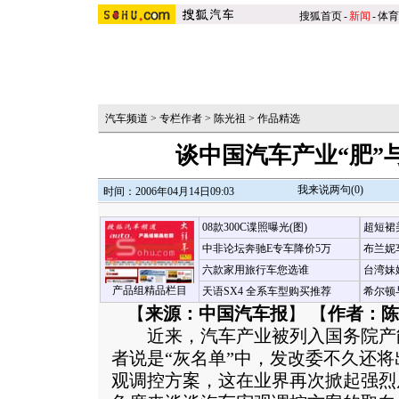
搜狐首页
-
新闻
-
体育
汽车频道
>
专栏作者
>
陈光祖
>
作品精选
谈中国汽车产业“肥”
我来说两句(
0
)
时间：2006年04月14日09:03
08款300C谍照曝光(图)
超短裙
中非论坛奔驰E专车降价5万
布兰妮
六款家用旅行车您选谁
台湾妹
产品组精品栏目
天语SX4 全系车型购买推荐
希尔顿
【
来源：中国汽车报
】 【
作者：陈
近来，汽车产业被列入国务院产能过
者说是“灰名单”中，发改委不久还
观调控方案，这在业界再次掀起强烈