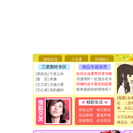
[圣诞节]
你太多，
要平安！
[圣诞节]
搜狐短信
小灵通
性感丽人
能正大光明
天都要快
三星图铃专区
精品专题推荐
[圣诞节]
短信企业通秀百变功能
[周杰伦] 千里之外
如意,快乐
浪漫情怀一起漫步音乐
[誓 言] 求佛
[元旦]
看
同城约会今夜告别寂寞
[王力宏] 大城小爱
断电。爱
敢来挑战你的球技吗？
[王心凌] 花的嫁纱
你是我专
[元旦]
如
起；二是
精彩生活
离。水晶
星座运势
每日财运
[元旦]
当
花边新闻
魔鬼辞典
泣，这痛
今日运程
情感测试
生活笑话
卖了。水
桃花运，
[春节]
风
颜！冬去