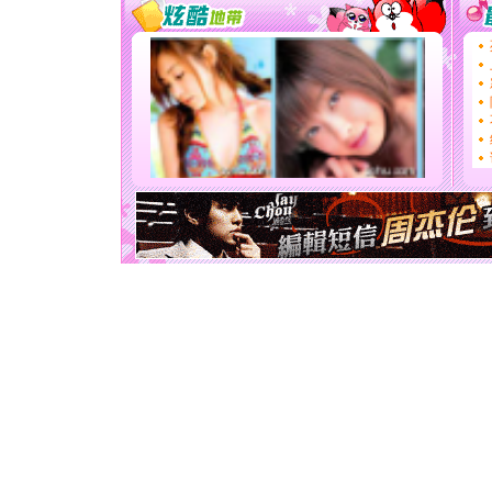
道一声平
[春节]
传
片叶子是
送你一棵
[圣诞节]
你太多，
要平安！
[圣诞节]
能正大光明
天都要快
[圣诞节]
如意,快乐
[元旦]
看
断电。爱
你是我专
[元旦]
如
起；二是
离。水晶
[元旦]
当
泣，这痛
卖了。水
[春节]
风
颜！冬去
道一声平
[春节]
传
片叶子是