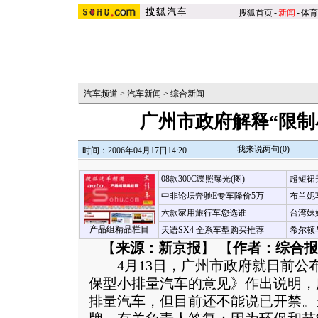
搜狐首页
-
新闻
-
体育
汽车频道
>
汽车新闻
>
综合新闻
广州市政府解释“限制
我来说两句(
0
)
时间：2006年04月17日14:20
08款300C谍照曝光(图)
超短裙
中非论坛奔驰E专车降价5万
布兰妮
六款家用旅行车您选谁
台湾妹
产品组精品栏目
天语SX4 全系车型购买推荐
希尔顿
【
来源：新京报
】 【
作者：综合报
4月13日，广州市政府就日前公
保型小排量汽车的意见》作出说明，
排量汽车，但目前还不能说已开禁。