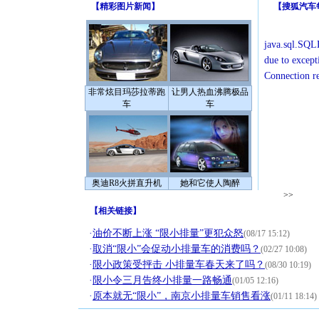
【
精彩图片新闻
】
【
搜狐汽车
java.sql.SQLE
due to except
Connection r
非常炫目玛莎拉蒂跑
让男人热血沸腾极品
车
车
奥迪R8火拼直升机
她和它使人陶醉
>>
【
相关链接
】
·
油价不断上涨 “限小排量”更犯众怒
(08/17 15:12)
·
取消“限小”会促动小排量车的消费吗？
(02/27 10:08)
·
限小政策受抨击 小排量车春天来了吗？
(08/30 10:19)
·
限小令三月告终小排量一路畅通
(01/05 12:16)
·
原本就无“限小”，南京小排量车销售看涨
(01/11 18:14)