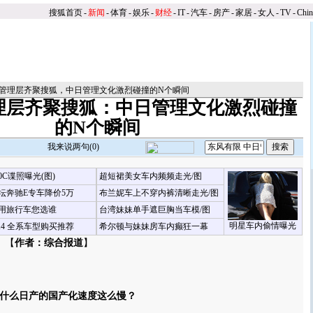
搜狐首页
-
新闻
-
体育
-
娱乐
-
财经
-
IT
-
汽车
-
房产
-
家居
-
女人
-
TV
-
Chi
管理层齐聚搜狐，中日管理文化激烈碰撞的N个瞬间
理层齐聚搜狐：中日管理文化激烈碰撞
的N个瞬间
我来说两句(
0
)
00C谍照曝光(图)
超短裙美女车内频频走光/图
坛奔驰E专车降价5万
布兰妮车上不穿内裤清晰走光/图
用旅行车您选谁
台湾妹妹单手遮巨胸当车模/图
明星车内偷情曝光
X4 全系车型购买推荐
希尔顿与妹妹房车内癫狂一幕
 【
作者：综合报道
】
么日产的国产化速度这么慢？