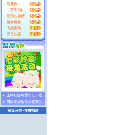
菊花台
一万个理由
隐形的翅膀
倩女幽魂
飞的更高
无尽的爱
迷糊娃娃可爱粉红卡通
四季美眉给你最想要的
搜狐分类
·
搜狐招商