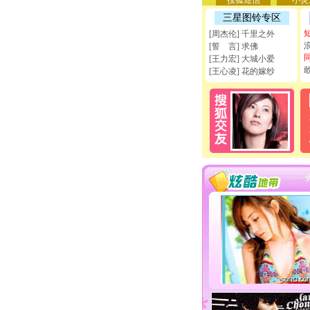
搜狐短信
小灵
三星图铃专区
[周杰伦] 千里之外
[誓 言] 求佛
[王力宏] 大城小爱
[王心凌] 花的嫁纱