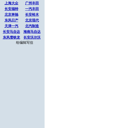
上海大众
广州丰田
长安福特
一汽丰田
北京奔驰
长安铃木
东风日产
北京现代
天津一汽
北汽制造
长安马自达
海南马自达
东风雪铁龙
长安沃尔沃
给编辑写信