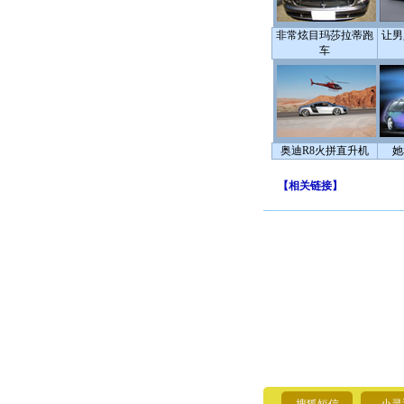
非常炫目玛莎拉蒂跑
让男
车
奥迪R8火拼直升机
她
【
相关链接
】