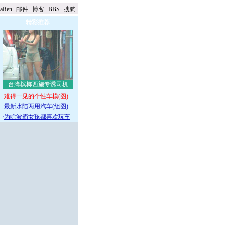
naRen
-
邮件
-
博客
-
BBS
-
搜狗
精彩推荐
台湾槟榔西施专诱司机
·
难得一见的个性车模(图)
·
最新水陆两用汽车(组图)
·
为啥波霸女孩都喜欢玩车