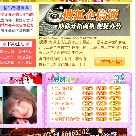
通
性感丽人
能正大光明地骚扰你,告诉你,圣诞要快乐!新年要快乐!天
精品专题推荐
天都要快乐噢!
[圣诞节]
奉上一颗祝福的心,在这个特别的日子里,愿幸福,
短信企业通秀百变功能
如意,快乐,鲜花,一切美好的祝愿与你同在.圣诞快乐!
浪漫情怀一起漫步音乐
[元旦]
看到你我会触电；看不到你我要充电；没有你我会
同城约会今夜告别寂寞
断电。爱你是我职业，想你是我事业，抱你是我特长，吻
敢来挑战你的球技吗？
你是我专业！水晶之恋祝你新年快乐
[元旦]
如果上天让我许三个愿望，一是今生今世和你在一
精彩生活
起；二是再生再世和你在一起；三是三生三世和你不再分
离。水晶之恋祝你新年快乐
星座运势
每日财运
[元旦]
当我狠下心扭头离去那一刻，你在我身后无助地哭
花边新闻
魔鬼辞典
今日运程如何？财运、事业运、
泣，这痛楚让我明白我多么爱你。我转身抱住你：这猪不
情感测试
生活笑话
桃花运，给你详细道来！！！
卖了。水晶之恋祝你新年快乐。
[春节]
风柔雨润好月圆，半岛铁盒伴身边，每日尽显开心
颜！冬去春来似水如烟，劳碌人生需尽欢！听一曲轻歌，
道一声平安！新年吉祥万事如愿
[春节]
传说薰衣草有四片叶子：第一片叶子是信仰，第二
死了都要爱
片叶子是希望，第三片叶子是爱情，第四片叶子是幸运。
上海滩
送你一棵薰衣草，愿你新年快乐！
寂寞沙洲冷
[圣诞节]
圣诞节到了，想想没什么送给你的，又不打算给
隐形的翅膀
你太多，只有给你五千万：千万快乐！千万要健康！千万
不怕不怕
要平安！千万要知足！千万不要忘记我！
约定
[圣诞节]
不只这样的日子才会想起你,而是这样的日子才
谁动了我的琴弦
能正大光明地骚扰你,告诉你,圣诞要快乐!新年要快乐!天
天都要快乐噢!
[圣诞节]
奉上一颗祝福的心,在这个特别的日子里,愿幸福,