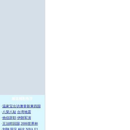
频道精彩推荐
·
温家宝出访澳斐新柬四国
·
八荣八耻
台湾地震
·
他信辞职
伊朗军演
·
王治郅回国
2006世界杯
·
刘翔
国足
科比
NBA
F1