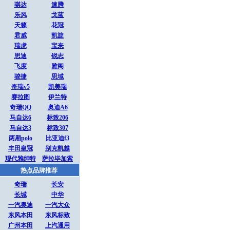
骐达
速腾
乐风
戈蓝
天籁
花冠
君威
凯旋
瑞虎
宝来
思迪
锐志
飞度
雅阁
骏捷
思域
奇瑞v5
凯美瑞
赛拉图
伊兰特
奇瑞QQ
奥迪A6
马自达6
标致206
马自达3
标致307
两厢polo
比亚迪f3
丰田皇冠
别克凯越
现代雅绅特
萨拉毕加索
热点品牌推荐
奇瑞
长安
长城
中华
一汽奥迪
一汽大众
东风本田
东风标致
广州本田
上汽通用