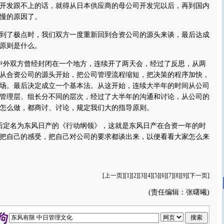
开发跟不上的话，就得从日本供应商的母公司开发完以后，再到国内
慢的原因了。
到了极点时，我们双方一度重新回到合资公司的源头来谈，最后达成
原则是什么。
中外双方曾经封闭在一个地方，连续开了两天会，经过了反思，从两
从合资公司的源头开始，把公司管理流程缩短，把决策的程序加快，
场。最后决定成立一个基本法。从这开始，连续大半年的时间从公司
管理层、组长分不同的层次，经过了大半年的沟通和讨论，从公司的
怎么做，都商讨、讨论，规定我们大的指导原则。
后定名为东风日产的《行动纲领》，这就是东风日产在合资一年的时
把自己的感受，把自己对公司的要求都谈出来，以便看看大家怎么来
[
上一页
][
1
][2][
3
][
4
][
5
][
6
][
7
][
8
][
9
][
下一页
]
(责任编辑：张曙曦)