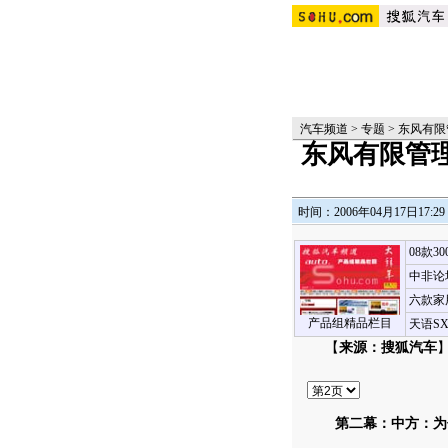
汽车频道
>
专题
>
东风有限
东风有限管
时间：2006年04月17日17:29
08款3
中非论
六款家
产品组精品栏目
天语S
【
来源：搜狐汽车
】
第二幕：中方：为什