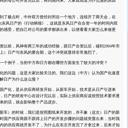
商的母公司开发完以后，再到国内来。大家就知道为什么慢的原因
到了极点时，中外双方曾经封闭在一个地方，连续开了两天会，在
定名为东风日产的《行动纲领》，这就是东风日产在合资一年的时间内双
的感受，把自己对公司的要求都谈出来，以便看看大家怎么来做更
前，风神有两三年的成功经验，跟日产合资以后，碰到2004年市
上）日产与东风的磨合期，这个冲突就显得非常激烈了。
个例子，当初中方和日方都在哪些方面发生了较大的冲突？
的问题，这是大家比较关注的。我们这边（中方）认为国产化速度
解日产为什么这么慢？
产化，是从供应商研发开始，从新车开始，技术是从日产引进来
，日产的研发中心在设计完以后，实际上供应商应该按照技术要求逐
来的话，就会影响整个产品进步。
车）的时候，我们是按照图纸来开发的，并不象（这次）日产的新
时国产供应商跟不跟得上日产的开发步骤的问题就突显出来，当时我
内的供应商就开发不了，为什么在东京开发完了才拿过来，后来才知