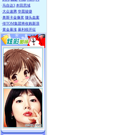
·
马自达3
本田思域
·
大众速腾
华晨骏捷
·
奥斯卡金像奖
馒头血案
·
传TOM集团将收购新浪
·
黄金暴涨
暴利税开征