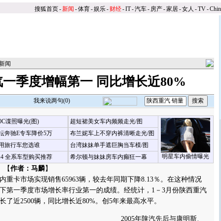
搜狐首页
-
新闻
-
体育
-
娱乐
-
财经
-
IT
-
汽车
-
房产
-
家居
-
女人
-
TV
-
Chi
新闻
一季度增幅第一 同比增长近80%
我来说两句(
0
)
00C谍照曝光(图)
超短裙美女车内频频走光/图
坛奔驰E专车降价5万
布兰妮车上不穿内裤清晰走光/图
用旅行车您选谁
台湾妹妹单手遮巨胸当车模/图
明星车内偷情曝光
X4 全系车型购买推荐
希尔顿与妹妹房车内癫狂一幕
 【
作者：马麟
】
卡市场实现销售65963辆，较去年同期下降8.13％。在这种情况
下第一季度市场增长率行业第一的成绩。经统计，1－3月份陕西重汽
了近2500辆，同比增长近80%。
创5年来最高水平。
2005年陕汽先后与康明斯、