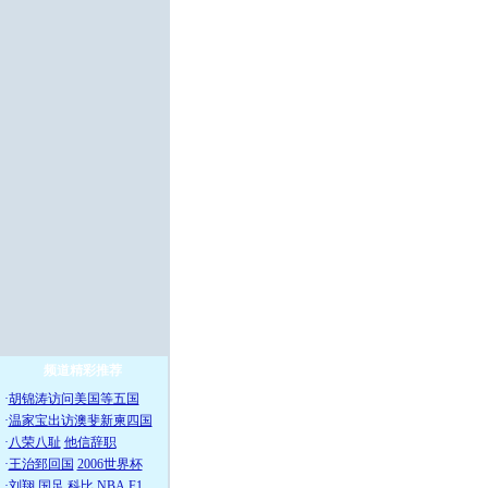
频道精彩推荐
·
胡锦涛访问美国等五国
·
温家宝出访澳斐新柬四国
·
八荣八耻
他信辞职
·
王治郅回国
2006世界杯
·
刘翔
国足
科比
NBA
F1