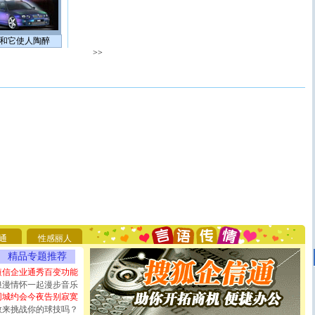
和它使人陶醉
>>
[圣诞节]
圣诞节到了，想想没什么送给你的，又不打算给
你太多，只有给你五千万：千万快乐！千万要健康！千万
要平安！千万要知足！千万不要忘记我！
[圣诞节]
不只这样的日子才会想起你,而是这样的日子才
通
性感丽人
能正大光明地骚扰你,告诉你,圣诞要快乐!新年要快乐!天
精品专题推荐
天都要快乐噢!
[圣诞节]
奉上一颗祝福的心,在这个特别的日子里,愿幸福,
短信企业通秀百变功能
如意,快乐,鲜花,一切美好的祝愿与你同在.圣诞快乐!
浪漫情怀一起漫步音乐
[元旦]
看到你我会触电；看不到你我要充电；没有你我会
同城约会今夜告别寂寞
断电。爱你是我职业，想你是我事业，抱你是我特长，吻
敢来挑战你的球技吗？