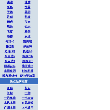
骐达
速腾
乐风
戈蓝
天籁
花冠
君威
凯旋
瑞虎
宝来
思迪
锐志
飞度
雅阁
骏捷
思域
奇瑞v5
凯美瑞
赛拉图
伊兰特
奇瑞QQ
奥迪A6
马自达6
标致206
马自达3
标致307
两厢polo
比亚迪f3
丰田皇冠
别克凯越
现代雅绅特
萨拉毕加索
热点品牌推荐
奇瑞
长安
长城
中华
一汽奥迪
一汽大众
东风本田
东风标致
广州本田
上汽通用