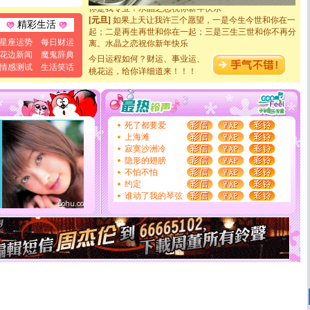
你是我专业！水晶之恋祝你新年快乐
[元旦]
如果上天让我许三个愿望，一是今生今世和你在一
精彩生活
起；二是再生再世和你在一起；三是三生三世和你不再分
离。水晶之恋祝你新年快乐
星座运势
每日财运
[元旦]
当我狠下心扭头离去那一刻，你在我身后无助地哭
花边新闻
魔鬼辞典
今日运程如何？财运、事业运、
泣，这痛楚让我明白我多么爱你。我转身抱住你：这猪不
情感测试
生活笑话
桃花运，给你详细道来！！！
卖了。水晶之恋祝你新年快乐。
[春节]
风柔雨润好月圆，半岛铁盒伴身边，每日尽显开心
颜！冬去春来似水如烟，劳碌人生需尽欢！听一曲轻歌，
道一声平安！新年吉祥万事如愿
[春节]
传说薰衣草有四片叶子：第一片叶子是信仰，第二
死了都要爱
片叶子是希望，第三片叶子是爱情，第四片叶子是幸运。
上海滩
送你一棵薰衣草，愿你新年快乐！
寂寞沙洲冷
[圣诞节]
圣诞节到了，想想没什么送给你的，又不打算给
隐形的翅膀
你太多，只有给你五千万：千万快乐！千万要健康！千万
不怕不怕
要平安！千万要知足！千万不要忘记我！
约定
[圣诞节]
不只这样的日子才会想起你,而是这样的日子才
谁动了我的琴弦
能正大光明地骚扰你,告诉你,圣诞要快乐!新年要快乐!天
天都要快乐噢!
[圣诞节]
奉上一颗祝福的心,在这个特别的日子里,愿幸福,
如意,快乐,鲜花,一切美好的祝愿与你同在.圣诞快乐!
[元旦]
看到你我会触电；看不到你我要充电；没有你我会
断电。爱你是我职业，想你是我事业，抱你是我特长，吻
你是我专业！水晶之恋祝你新年快乐
[元旦]
如果上天让我许三个愿望，一是今生今世和你在一
起；二是再生再世和你在一起；三是三生三世和你不再分
离。水晶之恋祝你新年快乐