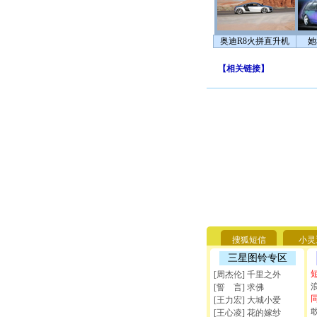
奥迪R8火拼直升机
她
【
相关链接
】
搜狐短信
小灵
三星图铃专区
[周杰伦] 千里之外
[誓 言] 求佛
[王力宏] 大城小爱
[王心凌] 花的嫁纱