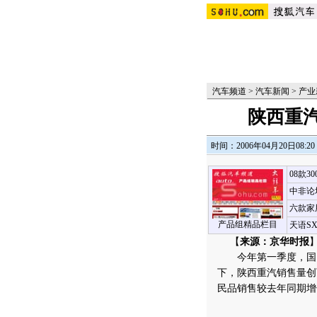
汽车频道
>
汽车新闻
>
产业
陕西重汽
时间：2006年04月20日08:20
08款3
中非论
六款家
产品组精品栏目
天语S
【
来源：京华时报
】
今年第一季度，国内重
下，陕西重汽销售量创
民品销售较去年同期增长