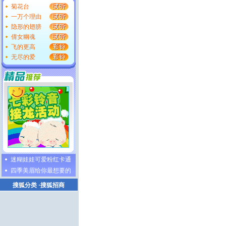
菊花台
一万个理由
隐形的翅膀
倩女幽魂
飞的更高
无尽的爱
迷糊娃娃可爱粉红卡通
四季美眉给你最想要的
搜狐分类
·
搜狐招商