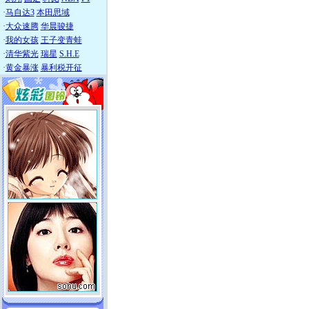
·
马自达3
本田思域
·
大众速腾
华晨骏捷
·
我的女孩
王子变青蛙
·
清华紫光
瑞星
S.H.E
·
黄金暴涨
暴利税开征