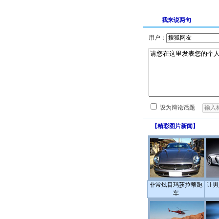
我来说两句
用户：
设为辩论话题
【
精彩图片新闻
】
非常炫目玛莎拉蒂跑
让男
车