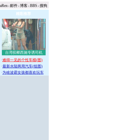
naRen
-
邮件
-
博客
-
BBS
-
搜狗
精彩推荐
台湾槟榔西施专诱司机
·
难得一见的个性车模(图)
·
最新水陆两用汽车(组图)
·
为啥波霸女孩都喜欢玩车