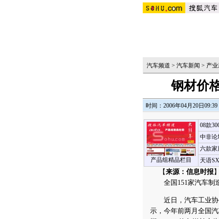
汽车频道
>
汽车新闻
>
产业
钢材价
时间：2006年04月20日09:39
08款3
中非论
六款家
产品组精品栏目
天语S
【
来源：信息时报
】
全国151家汽车制造厂
近日，汽车工业协会
示，今年前两月全国汽车