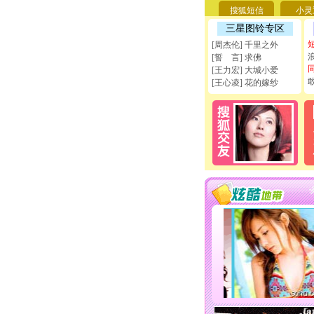
搜狐短信
小灵
三星图铃专区
[周杰伦] 千里之外
[誓 言] 求佛
[王力宏] 大城小爱
[王心凌] 花的嫁纱