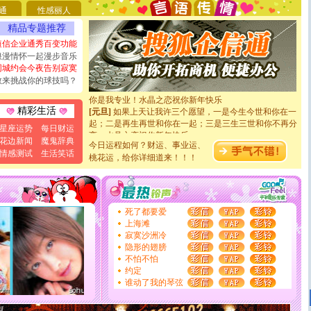
通
性感丽人
[圣诞节]
不只这样的日子才会想起你,而是这样的日子才
能正大光明地骚扰你,告诉你,圣诞要快乐!新年要快乐!天
精品专题推荐
天都要快乐噢!
短信企业通秀百变功能
[圣诞节]
奉上一颗祝福的心,在这个特别的日子里,愿幸福,
浪漫情怀一起漫步音乐
如意,快乐,鲜花,一切美好的祝愿与你同在.圣诞快乐!
同城约会今夜告别寂寞
[元旦]
看到你我会触电；看不到你我要充电；没有你我会
敢来挑战你的球技吗？
断电。爱你是我职业，想你是我事业，抱你是我特长，吻
你是我专业！水晶之恋祝你新年快乐
[元旦]
如果上天让我许三个愿望，一是今生今世和你在一
精彩生活
起；二是再生再世和你在一起；三是三生三世和你不再分
星座运势
每日财运
离。水晶之恋祝你新年快乐
花边新闻
魔鬼辞典
[元旦]
当我狠下心扭头离去那一刻，你在我身后无助地哭
今日运程如何？财运、事业运、
泣，这痛楚让我明白我多么爱你。我转身抱住你：这猪不
情感测试
生活笑话
桃花运，给你详细道来！！！
卖了。水晶之恋祝你新年快乐。
[春节]
风柔雨润好月圆，半岛铁盒伴身边，每日尽显开心
颜！冬去春来似水如烟，劳碌人生需尽欢！听一曲轻歌，
道一声平安！新年吉祥万事如愿
[春节]
传说薰衣草有四片叶子：第一片叶子是信仰，第二
死了都要爱
片叶子是希望，第三片叶子是爱情，第四片叶子是幸运。
上海滩
送你一棵薰衣草，愿你新年快乐！
寂寞沙洲冷
[圣诞节]
圣诞节到了，想想没什么送给你的，又不打算给
隐形的翅膀
你太多，只有给你五千万：千万快乐！千万要健康！千万
不怕不怕
要平安！千万要知足！千万不要忘记我！
约定
[圣诞节]
不只这样的日子才会想起你,而是这样的日子才
谁动了我的琴弦
能正大光明地骚扰你,告诉你,圣诞要快乐!新年要快乐!天
天都要快乐噢!