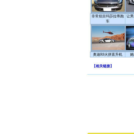
非常炫目玛莎拉蒂跑
让男
车
奥迪R8火拼直升机
她
【
相关链接
】