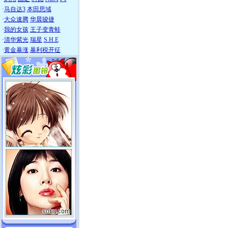
·
马自达3
本田思域
·
大众速腾
华晨骏捷
·
我的女孩
王子变青蛙
·
清华紫光
瑞星
S.H.E
·
黄金暴涨
暴利税开征