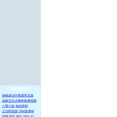
频道精彩推荐
·
胡锦涛访问美国等五国
·
温家宝出访澳斐新柬四国
·
八荣八耻
他信辞职
·
王治郅回国
2006世界杯
·
刘翔
国足
科比
NBA
F1