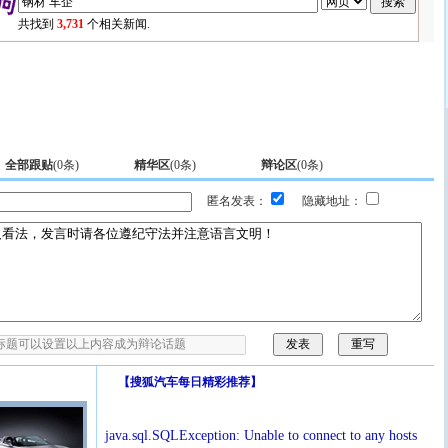
共找到
3,731
个相关新闻.
全部跟贴
(
0
条)
精华区
(
0
条)
辩论区
(
0
条)
匿名发表：
隐藏地址：
【
搜狐汽车每日精彩推荐
】
java.sql.SQLException: Unable to connect to any hosts