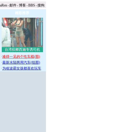
naRen
-
邮件
-
博客
-
BBS
-
搜狗
精彩推荐
台湾槟榔西施专诱司机
·
难得一见的个性车模(图)
·
最新水陆两用汽车(组图)
·
为啥波霸女孩都喜欢玩车