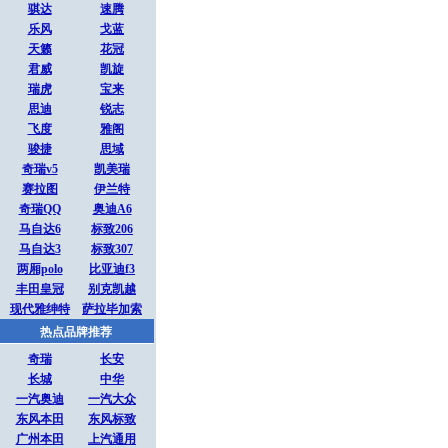
骐达
速腾
乐风
戈蓝
天籁
花冠
君威
凯旋
瑞虎
宝来
思迪
锐志
飞度
雅阁
骏捷
思域
奇瑞v5
凯美瑞
赛拉图
伊兰特
奇瑞QQ
奥迪A6
马自达6
标致206
马自达3
标致307
两厢polo
比亚迪f3
丰田皇冠
别克凯越
现代雅绅特
萨拉毕加索
热点品牌推荐
奇瑞
长安
长城
中华
一汽奥迪
一汽大众
东风本田
东风标致
广州本田
上汽通用