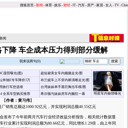
搜狐首页
-
新闻
-
体育
-
娱乐
-
财经
-
IT
-
汽车
-
房产
-
家居
-
女人
-
TV
-
Chi
新闻
格下降 车企成本压力得到部分缓解
我来说两句(
0
)
00C谍照曝光(图)
超短裙美女车内频频走光/图
坛奔驰E专车降价5万
布兰妮车上不穿内裤清晰走光/图
用旅行车您选谁
台湾妹妹单手遮巨胸当车模/图
明星车内偷情曝光
X4 全系车型购买推荐
希尔顿与妹妹房车内癫狂一幕
 【
作者：黄习伟
】
销售总额达1000.92亿元，并实现利润总额40.55亿元
发布了今年前两月汽车行业经济效益分析报告，相关统计数据显
行业累计实现利润总额为80.66亿元，同比增长1.29倍，由上年同