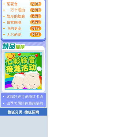
菊花台
一万个理由
隐形的翅膀
倩女幽魂
飞的更高
无尽的爱
迷糊娃娃可爱粉红卡通
四季美眉给你最想要的
搜狐分类
·
搜狐招商