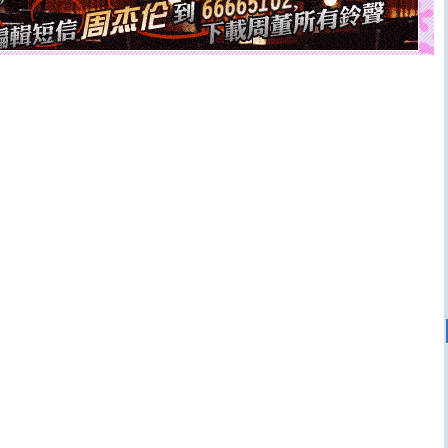
[圣诞节]
奉上一颗祝福的心,在这个特别的日子里,愿幸福,
如意,快乐,鲜花,一切美好的祝愿与你同在.圣诞快乐!
[元旦]
看到你我会触电；看不到你我要充电；没有你我会
断电。爱你是我职业，想你是我事业，抱你是我特长，吻
你是我专业！水晶之恋祝你新年快乐
[元旦]
如果上天让我许三个愿望，一是今生今世和你在一
起；二是再生再世和你在一起；三是三生三世和你不再分
离。水晶之恋祝你新年快乐
[元旦]
当我狠下心扭头离去那一刻，你在我身后无助地哭
泣，这痛楚让我明白我多么爱你。我转身抱住你：这猪不
卖了。水晶之恋祝你新年快乐。
[春节]
风柔雨润好月圆，半岛铁盒伴身边，每日尽显开心
颜！冬去春来似水如烟，劳碌人生需尽欢！听一曲轻歌，
道一声平安！新年吉祥万事如愿
[春节]
传说薰衣草有四片叶子：第一片叶子是信仰，第二
片叶子是希望，第三片叶子是爱情，第四片叶子是幸运。
送你一棵薰衣草，愿你新年快乐！