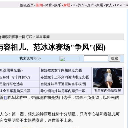
搜狐首页
-
新闻
-
体育
-
娱乐
-
财经
-
IT
-
汽车
-
房产
-
家居
-
女人
-
TV
-
Chi
星趣闻乐图怪事一网打尽
>
星星车闻
与容祖儿、范冰冰赛场"争风"(图)
我来说两句(
0
)
00C谍照曝光(图)
超短裙美女车内频频走光/图
坛奔驰E专车降价5万
布兰妮车上不穿内裤清晰走光/图
用旅行车您选谁
台湾妹妹单手遮巨胸当车模/图
明星车内偷情曝光
X4 全系车型购买推荐
希尔顿与妹妹房车内癫狂一幕
善
f1
赛车比赛中，钟丽堤赛前是热门选手，结果不负众望，以轻松的
心：第一圈，领先的钟丽堤优势十分明显，只有李心洁和容祖儿可
它女星明显不太熟悉赛道，速度跟不上来。