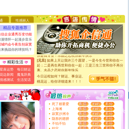
[圣诞节]
圣诞节到了，想想没什么送给你的，又不打算给
你太多，只有给你五千万：千万快乐！千万要健康！千万
要平安！千万要知足！千万不要忘记我！
[圣诞节]
不只这样的日子才会想起你,而是这样的日子才
通
性感丽人
能正大光明地骚扰你,告诉你,圣诞要快乐!新年要快乐!天
精品专题推荐
天都要快乐噢!
[圣诞节]
奉上一颗祝福的心,在这个特别的日子里,愿幸福,
短信企业通秀百变功能
如意,快乐,鲜花,一切美好的祝愿与你同在.圣诞快乐!
浪漫情怀一起漫步音乐
[元旦]
看到你我会触电；看不到你我要充电；没有你我会
同城约会今夜告别寂寞
断电。爱你是我职业，想你是我事业，抱你是我特长，吻
敢来挑战你的球技吗？
你是我专业！水晶之恋祝你新年快乐
[元旦]
如果上天让我许三个愿望，一是今生今世和你在一
精彩生活
起；二是再生再世和你在一起；三是三生三世和你不再分
离。水晶之恋祝你新年快乐
星座运势
每日财运
[元旦]
当我狠下心扭头离去那一刻，你在我身后无助地哭
花边新闻
魔鬼辞典
今日运程如何？财运、事业运、
泣，这痛楚让我明白我多么爱你。我转身抱住你：这猪不
情感测试
生活笑话
桃花运，给你详细道来！！！
卖了。水晶之恋祝你新年快乐。
[春节]
风柔雨润好月圆，半岛铁盒伴身边，每日尽显开心
颜！冬去春来似水如烟，劳碌人生需尽欢！听一曲轻歌，
道一声平安！新年吉祥万事如愿
[春节]
传说薰衣草有四片叶子：第一片叶子是信仰，第二
死了都要爱
片叶子是希望，第三片叶子是爱情，第四片叶子是幸运。
上海滩
送你一棵薰衣草，愿你新年快乐！
寂寞沙洲冷
[圣诞节]
圣诞节到了，想想没什么送给你的，又不打算给
隐形的翅膀
你太多，只有给你五千万：千万快乐！千万要健康！千万
不怕不怕
要平安！千万要知足！千万不要忘记我！
约定