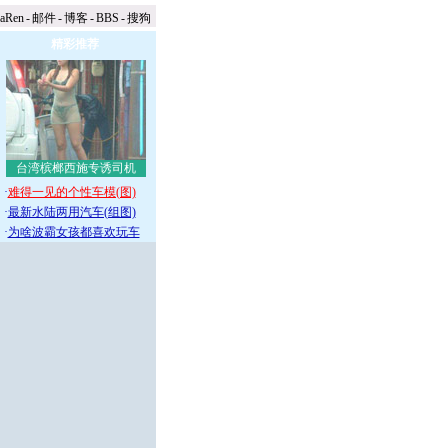
naRen
-
邮件
-
博客
-
BBS
-
搜狗
精彩推荐
台湾槟榔西施专诱司机
·
难得一见的个性车模(图)
·
最新水陆两用汽车(组图)
·
为啥波霸女孩都喜欢玩车