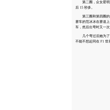
第二圈，众女星明显
后 15 秒多。
第三圈和第四圈的争夺
赛车的范冰冰在赛道上
车，然后出弯时又一次
几个弯过后她为了守
不能不想起同在 F1 