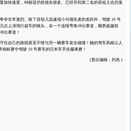
加快速度，钟丽堤仍然领先很多。已经升到第二名的容祖儿也仍落
非常激烈。除了容祖儿迅速缩小与领先者的差距外，驾驶 10 号
几次上演强行超车的镜头，在一个连续弯角冲出赛道，顺势超越前
冲出赛道！
住自己的路线甚至不惜与另一辆赛车发生碰撞！她的驾车风格让人
世界锦标赛中驾驶 10 号赛车的日本车手佐藤琢磨！
(责任编辑：刘杰 )