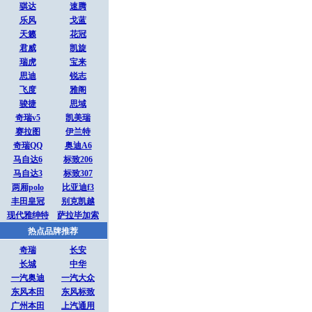
骐达
速腾
乐风
戈蓝
天籁
花冠
君威
凯旋
瑞虎
宝来
思迪
锐志
飞度
雅阁
骏捷
思域
奇瑞v5
凯美瑞
赛拉图
伊兰特
奇瑞QQ
奥迪A6
马自达6
标致206
马自达3
标致307
两厢polo
比亚迪f3
丰田皇冠
别克凯越
现代雅绅特
萨拉毕加索
热点品牌推荐
奇瑞
长安
长城
中华
一汽奥迪
一汽大众
东风本田
东风标致
广州本田
上汽通用