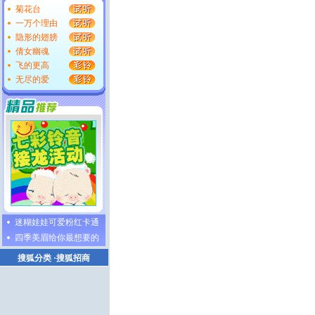
菊花台
一万个理由
隐形的翅膀
倩女幽魂
飞的更高
无尽的爱
迷糊娃娃可爱粉红卡通
四季美眉给你最想要的
搜狐分类
·
搜狐招商