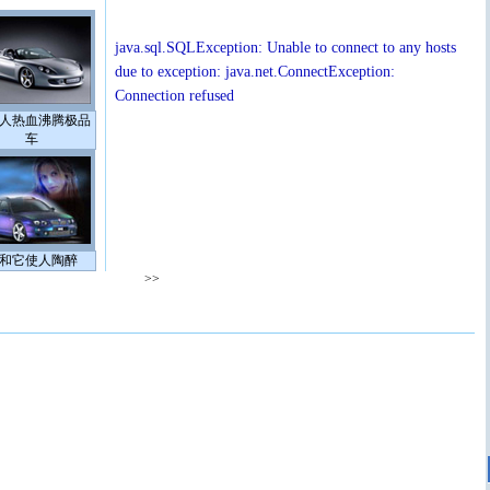
java.sql.SQLException: Unable to connect to any hosts
due to exception: java.net.ConnectException:
Connection refused
人热血沸腾极品
车
和它使人陶醉
>>