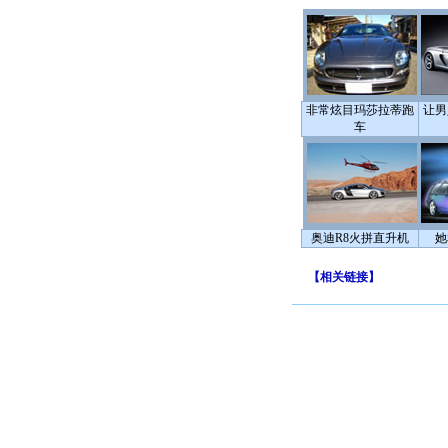
非常炫目玛莎拉蒂跑
让男
车
奥迪R8火拼直升机
她
【
相关链接
】