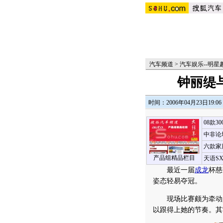
汽车频道
>
汽车娱乐--明
钟丽缇
时间：2006年04月23日19:06
08款3
中非论
六款家
产品组精品栏目
天语S
最近一届
成龙
杯慈
姿态轻易夺冠。
现场比赛颇为牵动人
以跟得上她的节奏。其