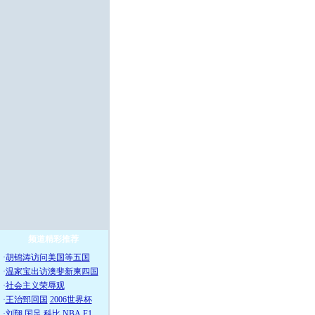
频道精彩推荐
·
胡锦涛访问美国等五国
·
温家宝出访澳斐新柬四国
·
社会主义荣辱观
·
王治郅回国
2006世界杯
·
刘翔
国足
科比
NBA
F1