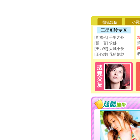
搜狐短信
小灵
三星图铃专区
[周杰伦] 千里之外
[誓 言] 求佛
[王力宏] 大城小爱
[王心凌] 花的嫁纱