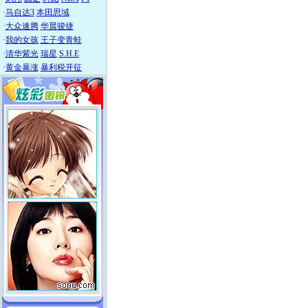
·
马自达3
本田思域
·
大众速腾
华晨骏捷
·
我的女孩
王子变青蛙
·
清华紫光
瑞星
S.H.E
·
黄金暴涨
暴利税开征