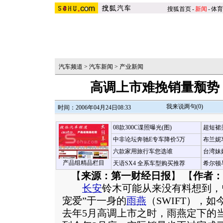
搜狐首页
-
新闻
-
体育
汽车频道
>
汽车新闻
>
产业新闻
高调上市难挽销量颓势 
我来说两句(
0
)
时间：2006年04月24日08:33
08款300C谍照曝光(图)
超短裙
中非论坛奔驰E专车降价5万
布兰妮
六款家用旅行车您选谁
台湾妹
产品组精品栏目
天语SX4 全系车型购买推荐
希尔顿
【
来源：第一财经日报
】 【
作者：
长安
铃木可能从来没有料想到，
宠爱”于一身的
雨燕
（SWIFT），
去年5月高调上市之时，雨燕定下的