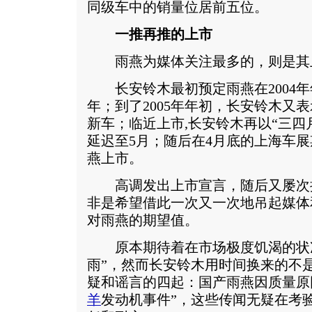
同级车中的销量位居前五位。
一推再推的上市
雨燕为媒体关注最多的，则是其
长安铃木最初预定雨燕在2004年年
年；到了2005年年初，长安铃木又
新车；临近上市,长安铃木再以“三四
延迟至5月；随后在4月底的上海车
燕上市。
高调发出上市宣言，随后又屡次
非是希望借此一次又一次地吊起媒体
对雨燕的期望值。
原本期待着在市场极度饥渴的状况
雨”，然而长安铃木用时间换来的不
疑和谣言的四起：国产雨燕因质量原
羊
发动机事件”，这些传闻无疑在考