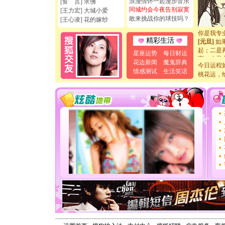
浪漫情怀一起漫步音乐
[誓 言] 求佛
如意,快乐
同城约会今夜告别寂寞
[王力宏] 大城小爱
[元旦]
看
敢来挑战你的球技吗？
[王心凌] 花的嫁纱
断电。爱
你是我专
[元旦]
如
精彩生活
起；二是
星座运势
每日财运
离。水晶
花边新闻
魔鬼辞典
[元旦]
当
今日运程
情感测试
生活笑话
泣，这痛
桃花运，
卖了。水
[春节]
风
颜！冬去
道一声平
[春节]
传
片叶子是
送你一棵
[圣诞节]
你太多，
要平安！
[圣诞节]
能正大光明
天都要快
[圣诞节]
如意,快乐
[元旦]
看
断电。爱