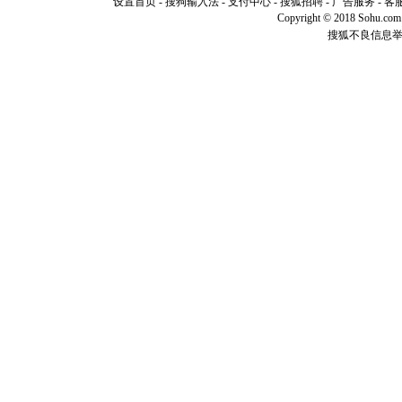
你是我专
设置首页
-
搜狗输入法
-
支付中心
-
搜狐招聘
-
广告服务
-
客
[元旦]
如
Copyright © 2018 Sohu.com I
起；二是
搜狐不良信息
离。水晶
[元旦]
当
泣，这痛
卖了。水
[春节]
风
颜！冬去
道一声平
[春节]
传
片叶子是
送你一棵