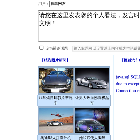
用户：
设为辩论话题
【
精彩图片新闻
】
【
搜狐汽车
java.sql.SQLE
due to except
Connection r
非常炫目玛莎拉蒂跑
让男人热血沸腾极品
车
车
奥迪R8火拼直升机
她和它使人陶醉