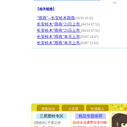
>>
【
相关链接
】
·
“雨燕”--长安铃木雨燕
(10/30 19:32)
·
长安铃木“雨燕”21日上市
(04/14 07:52)
·
长安铃木“雨燕”21日上市
(04/14 07:52)
·
长安铃木“雨燕”本月上市
(03/07 14:47)
·
长安铃木“雨燕”本月上市
(03/07 15:02)
[圣诞节]
你太多，
要平安！
搜狐短信
小灵通
性感丽人
[圣诞节]
能正大光明
三星图铃专区
精品专题推荐
天都要快
短信企业通秀百变功能
[周杰伦] 千里之外
[圣诞节]