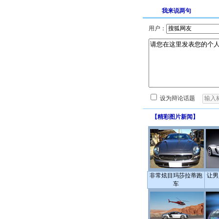
我来说两句
用户：
设为辩论话题
【
精彩图片新闻
】
非常炫目玛莎拉蒂跑
让男
车