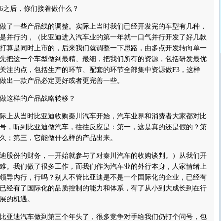
6之后，你们接着做什么？
了一些产品线的调整。实际上当时我们已经开发完的车型有几种，
是并行的，（比亚迪进入汽车业的第一年就一口气并行开发了好几款
打算是同时上市的，后来我们就调整一下思路，由多点开发转向单一
先把这一个车型做到最精、最细，把我们所有的资源，包括研发最优
关注的点，包括生产的环节、配套的环节全部集中资源做F3，这样
做出一款产品必定更好或者更完善一些。
这样的产品战略转移？
上从当时比亚迪收购秦川汽车开始，汽车业界和消费者大家都对比
号，听到比亚迪做汽车，往往反应是：第一，这是真的还是假的？第
久；第三，它能做什么样的产品出来。
股份的财务，一开始就参与了对秦川汽车的收购谈判。）从我们开
难。我们做了很多工作，而我们作为汽车业的外行本身，人家情绪上
领导内行，行吗？别人不管比亚迪是不是一个国际化的企业，已经有
已经有了国际化的品质控制的能力和体系，有了从小到大成长到在行
展的机遇。
亚迪汽车做到第三个年头了，很多竞争对手给我们仍打个问号，包