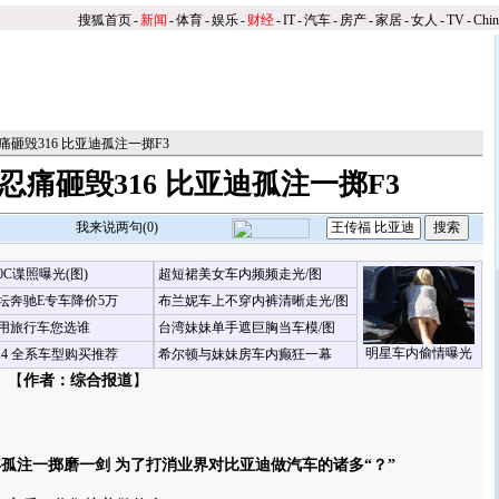
搜狐首页
-
新闻
-
体育
-
娱乐
-
财经
-
IT
-
汽车
-
房产
-
家居
-
女人
-
TV
-
Chi
痛砸毁316 比亚迪孤注一掷F3
忍痛砸毁316 比亚迪孤注一掷F3
我来说两句(
0
)
00C谍照曝光(图)
超短裙美女车内频频走光/图
坛奔驰E专车降价5万
布兰妮车上不穿内裤清晰走光/图
用旅行车您选谁
台湾妹妹单手遮巨胸当车模/图
明星车内偷情曝光
X4 全系车型购买推荐
希尔顿与妹妹房车内癫狂一幕
 【
作者：综合报道
】
注一掷磨一剑 为了打消业界对比亚迪做汽车的诸多“？”