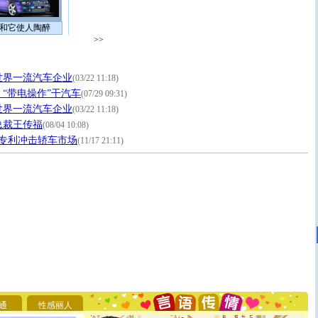
和它使人陶醉
>>
世界一流汽车企业
(03/22 11:18)
“带电操作”干汽车
(07/29 09:31)
世界一流汽车企业
(03/22 11:18)
总裁王传福
(08/04 10:08)
项专利冲击轿车市场
(11/17 21:11)
[圣诞节]
圣诞节到了，想想没什么送给你的，又不打算给
你太多，只有给你五千万：千万快乐！千万要健康！千万
要平安！千万要知足！千万不要忘记我！
通
性感丽人
[圣诞节]
不只这样的日子才会想起你,而是这样的日子才