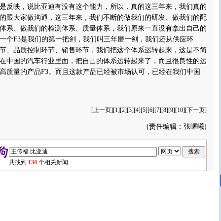
是反映，说比亚迪有没有这个能力，所以，真的这三年来，我们真的
的跟大家做沟通，这三年来，我们不断的做我们的研发、做我们的配
体系、做我们的检测体系、质量体系，我们原来一直没有拿出自己的
一个F3是我们的第一把剑，我们叫三年磨一剑，我们还从供应环
节、品质控制环节、销售环节，我们把这个体系运转起来，这是不简
在中国的汽车行业里面，把自己的体系运转起来了，而且很良性的运
高质量的产品F3。而且这款产品已经被市场认可，已经在我们中国
[
上一页
][
1
][2][
3
][
4
][
5
][
6
][
7
][
8
][
9
][
10
][
下一页
]
(责任编辑：张曙曦)
共找到
134
个相关新闻.