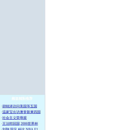
频道精彩推荐
·
胡锦涛访问美国等五国
·
温家宝出访澳斐新柬四国
·
社会主义荣辱观
·
王治郅回国
2006世界杯
·
刘翔
国足
科比
NBA
F1