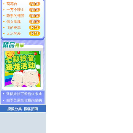
菊花台
一万个理由
隐形的翅膀
倩女幽魂
飞的更高
无尽的爱
迷糊娃娃可爱粉红卡通
四季美眉给你最想要的
搜狐分类
·
搜狐招商