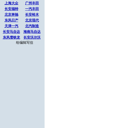
上海大众
广州丰田
长安福特
一汽丰田
北京奔驰
长安铃木
东风日产
北京现代
天津一汽
北汽制造
长安马自达
海南马自达
东风雪铁龙
长安沃尔沃
给编辑写信