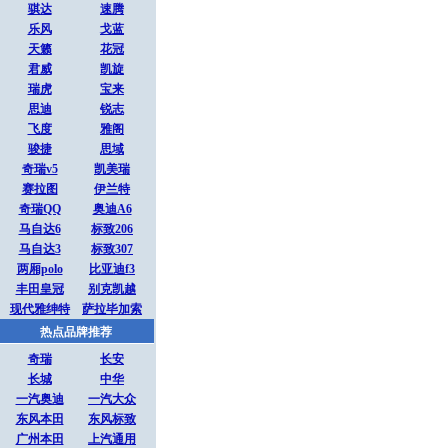
骐达
速腾
乐风
戈蓝
天籁
花冠
君威
凯旋
瑞虎
宝来
思迪
锐志
飞度
雅阁
骏捷
思域
奇瑞v5
凯美瑞
赛拉图
伊兰特
奇瑞QQ
奥迪A6
马自达6
标致206
马自达3
标致307
两厢polo
比亚迪f3
丰田皇冠
别克凯越
现代雅绅特
萨拉毕加索
热点品牌推荐
奇瑞
长安
长城
中华
一汽奥迪
一汽大众
东风本田
东风标致
广州本田
上汽通用