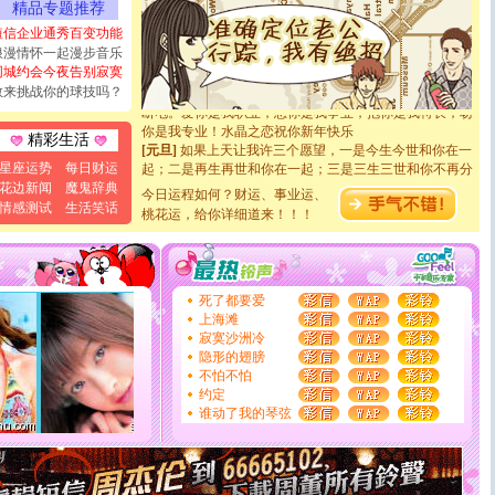
精品专题推荐
能正大光明地骚扰你,告诉你,圣诞要快乐!新年要快乐!天
天都要快乐噢!
短信企业通秀百变功能
[圣诞节]
奉上一颗祝福的心,在这个特别的日子里,愿幸福,
浪漫情怀一起漫步音乐
如意,快乐,鲜花,一切美好的祝愿与你同在.圣诞快乐!
同城约会今夜告别寂寞
[元旦]
看到你我会触电；看不到你我要充电；没有你我会
敢来挑战你的球技吗？
断电。爱你是我职业，想你是我事业，抱你是我特长，吻
你是我专业！水晶之恋祝你新年快乐
精彩生活
[元旦]
如果上天让我许三个愿望，一是今生今世和你在一
起；二是再生再世和你在一起；三是三生三世和你不再分
星座运势
每日财运
离。水晶之恋祝你新年快乐
花边新闻
魔鬼辞典
今日运程如何？财运、事业运、
[元旦]
当我狠下心扭头离去那一刻，你在我身后无助地哭
情感测试
生活笑话
桃花运，给你详细道来！！！
泣，这痛楚让我明白我多么爱你。我转身抱住你：这猪不
卖了。水晶之恋祝你新年快乐。
[春节]
风柔雨润好月圆，半岛铁盒伴身边，每日尽显开心
颜！冬去春来似水如烟，劳碌人生需尽欢！听一曲轻歌，
道一声平安！新年吉祥万事如愿
死了都要爱
[春节]
传说薰衣草有四片叶子：第一片叶子是信仰，第二
上海滩
片叶子是希望，第三片叶子是爱情，第四片叶子是幸运。
寂寞沙洲冷
送你一棵薰衣草，愿你新年快乐！
隐形的翅膀
[圣诞节]
圣诞节到了，想想没什么送给你的，又不打算给
不怕不怕
你太多，只有给你五千万：千万快乐！千万要健康！千万
约定
要平安！千万要知足！千万不要忘记我！
谁动了我的琴弦
[圣诞节]
不只这样的日子才会想起你,而是这样的日子才
能正大光明地骚扰你,告诉你,圣诞要快乐!新年要快乐!天
天都要快乐噢!
[圣诞节]
奉上一颗祝福的心,在这个特别的日子里,愿幸福,