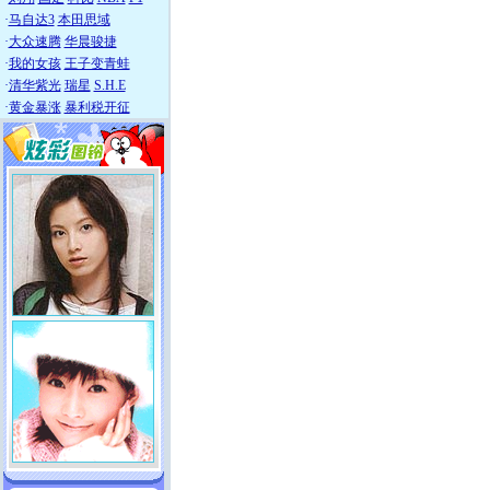
·
马自达3
本田思域
·
大众速腾
华晨骏捷
·
我的女孩
王子变青蛙
·
清华紫光
瑞星
S.H.E
·
黄金暴涨
暴利税开征