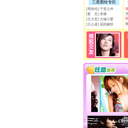
三星图铃专区
[周杰伦] 千里之外
[誓 言] 求佛
[王力宏] 大城小爱
[王心凌] 花的嫁纱