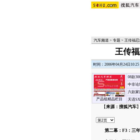
汽车频道
>
专题
>
王传福忍
王传福
时间：2006年04月24日10:25
08款3
中非论
六款家
产品组精品栏目
天语S
【
来源：搜狐汽车
】
第二幕：F3：三年孤