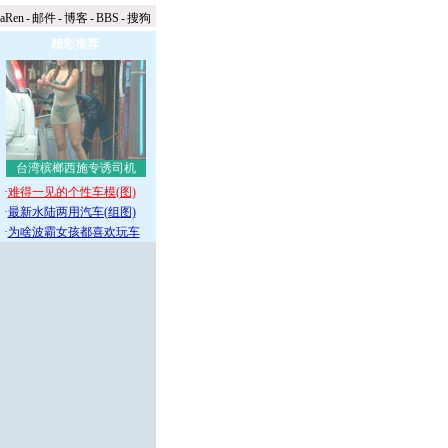
naRen
-
邮件
-
博客
-
BBS
-
搜狗
精彩推荐
台湾槟榔西施专诱司机
·
难得一见的个性车模(图)
·
最新水陆两用汽车(组图)
·
为啥波霸女孩都喜欢玩车