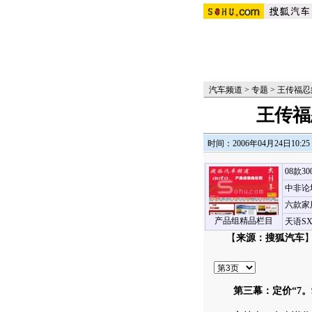
汽车频道
>
专题
>
王传福忍
王传福
时间：2006年04月24日10:25
08款3
中非论
六款家
产品组精品栏目
天语S
【
来源：搜狐汽车
】
第三幕：定价“7。98