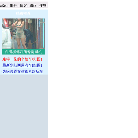
naRen
-
邮件
-
博客
-
BBS
-
搜狗
精彩推荐
台湾槟榔西施专诱司机
·
难得一见的个性车模(图)
·
最新水陆两用汽车(组图)
·
为啥波霸女孩都喜欢玩车