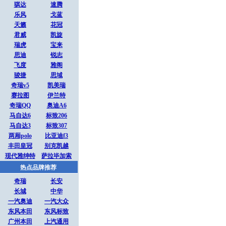
骐达
速腾
乐风
戈蓝
天籁
花冠
君威
凯旋
瑞虎
宝来
思迪
锐志
飞度
雅阁
骏捷
思域
奇瑞v5
凯美瑞
赛拉图
伊兰特
奇瑞QQ
奥迪A6
马自达6
标致206
马自达3
标致307
两厢polo
比亚迪f3
丰田皇冠
别克凯越
现代雅绅特
萨拉毕加索
热点品牌推荐
奇瑞
长安
长城
中华
一汽奥迪
一汽大众
东风本田
东风标致
广州本田
上汽通用