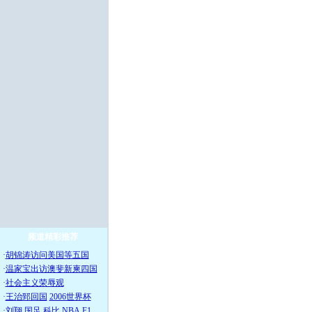
频道精彩推荐
·
胡锦涛访问美国等五国
·
温家宝出访澳斐新柬四国
·
社会主义荣辱观
·
王治郅回国
2006世界杯
·
刘翔
国足
科比
NBA
F1