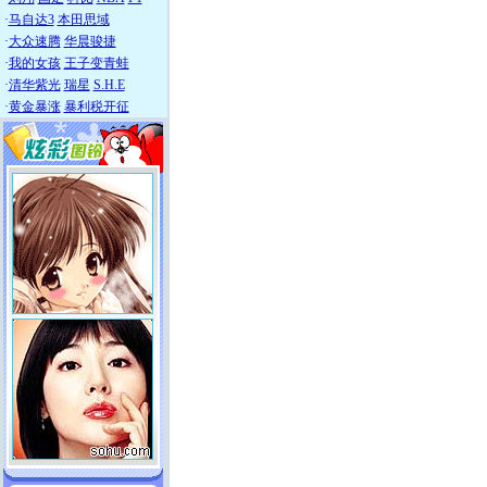
·
马自达3
本田思域
·
大众速腾
华晨骏捷
·
我的女孩
王子变青蛙
·
清华紫光
瑞星
S.H.E
·
黄金暴涨
暴利税开征