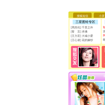
搜狐短信
小灵
三星图铃专区
[周杰伦] 千里之外
[誓 言] 求佛
[王力宏] 大城小爱
[王心凌] 花的嫁纱