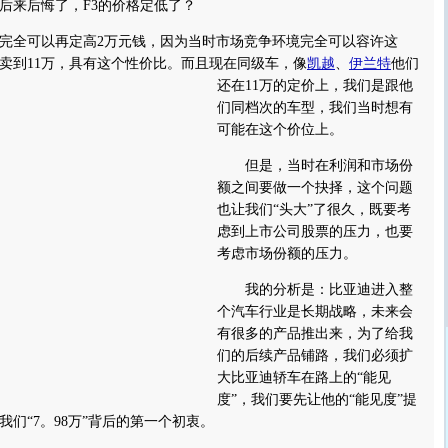
来后悔了，F3的价格定低了？
全可以再定高2万元钱，因为当时市场竞争环境完全可以容许这
卖到11万，具有这个性价比。
而且现在同级车，像
凯越
、
伊兰特
他们
还在11万的定价上，我们是跟他
们同档次的车型，我们当时想有
可能在这个价位上。
但是，当时在利润和市场份
额之间要做一个抉择，这个问题
也让我们“头大”了很久，既要考
虑到上市公司股票的压力，也要
考虑市场份额的压力。
我的分析是：比亚迪进入整
个汽车行业是长期战略，未来会
有很多的产品推出来，为了给我
们的后续产品铺路，我们必须扩
大比亚迪轿车在路上的“能见
度”，我们要先让他的“能见度”提
们“7。98万”背后的第一个初衷。