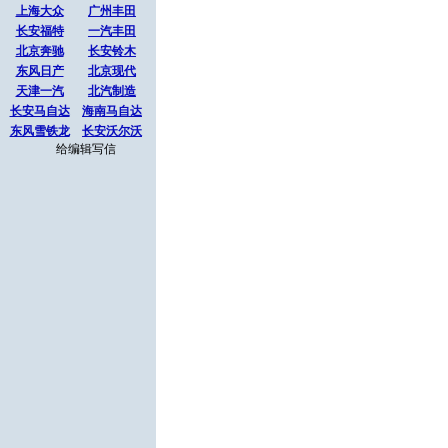
上海大众
广州丰田
长安福特
一汽丰田
北京奔驰
长安铃木
东风日产
北京现代
天津一汽
北汽制造
长安马自达
海南马自达
东风雪铁龙
长安沃尔沃
给编辑写信