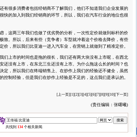
有很多消费者包括经销商不了解我们，他们不知道我们企业发展的
很快的加入到我们经销商的环节，所以，我们在汽车行业的地位也很
，这两三年我们也做了优劣势的分析，一次性定价就做到标杆的价
极致。所以，后来有些（竞争者）车型就冲着这个价格去降价，有些
定价，所以我们比亚迪一进入汽车业，在营销上就做到了精准定价。
们上市的时间也是拖的很长，我们还有两大块没有上市呢，在西北
安还没有上市，在东北三生还没有上市。为什么拖这么长的时间？也
决定，所以我们在终端销售上、在炒作上我们的经验还不健全，虽然
的控制经验，但是我们在炒作上经验是不足的，这点我们是承认的。
[
上一页
][
1
][
2
][3][
4
][
5
][
6
][
7
][
8
][
9
][
10
][
下一页
]
(责任编辑：张曙曦)
共找到
134
个相关新闻.