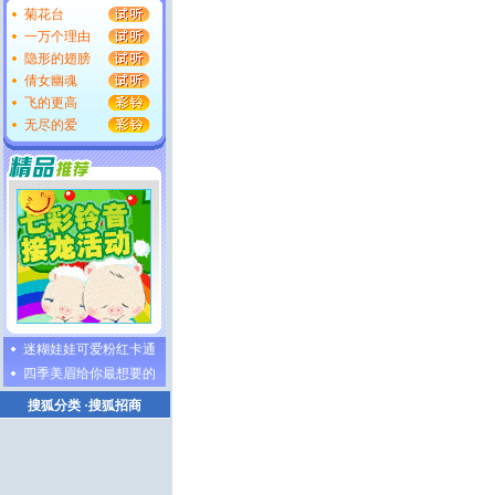
菊花台
一万个理由
隐形的翅膀
倩女幽魂
飞的更高
无尽的爱
迷糊娃娃可爱粉红卡通
四季美眉给你最想要的
搜狐分类
·
搜狐招商