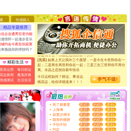
[圣诞节]
圣诞节到了，想想没什么送给你的，又不打算给
你太多，只有给你五千万：千万快乐！千万要健康！千万
要平安！千万要知足！千万不要忘记我！
[圣诞节]
不只这样的日子才会想起你,而是这样的日子才
通
性感丽人
能正大光明地骚扰你,告诉你,圣诞要快乐!新年要快乐!天
天都要快乐噢!
精品专题推荐
[圣诞节]
奉上一颗祝福的心,在这个特别的日子里,愿幸福,
短信企业通秀百变功能
如意,快乐,鲜花,一切美好的祝愿与你同在.圣诞快乐!
浪漫情怀一起漫步音乐
[元旦]
看到你我会触电；看不到你我要充电；没有你我会
同城约会今夜告别寂寞
断电。爱你是我职业，想你是我事业，抱你是我特长，吻
敢来挑战你的球技吗？
你是我专业！水晶之恋祝你新年快乐
[元旦]
如果上天让我许三个愿望，一是今生今世和你在一
起；二是再生再世和你在一起；三是三生三世和你不再分
精彩生活
离。水晶之恋祝你新年快乐
星座运势
每日财运
[元旦]
当我狠下心扭头离去那一刻，你在我身后无助地哭
花边新闻
魔鬼辞典
泣，这痛楚让我明白我多么爱你。我转身抱住你：这猪不
今日运程如何？财运、事业运、
情感测试
生活笑话
卖了。水晶之恋祝你新年快乐。
桃花运，给你详细道来！！！
[春节]
风柔雨润好月圆，半岛铁盒伴身边，每日尽显开心
颜！冬去春来似水如烟，劳碌人生需尽欢！听一曲轻歌，
道一声平安！新年吉祥万事如愿
[春节]
传说薰衣草有四片叶子：第一片叶子是信仰，第二
死了都要爱
片叶子是希望，第三片叶子是爱情，第四片叶子是幸运。
上海滩
送你一棵薰衣草，愿你新年快乐！
寂寞沙洲冷
[圣诞节]
圣诞节到了，想想没什么送给你的，又不打算给
隐形的翅膀
你太多，只有给你五千万：千万快乐！千万要健康！千万
不怕不怕
要平安！千万要知足！千万不要忘记我！
约定