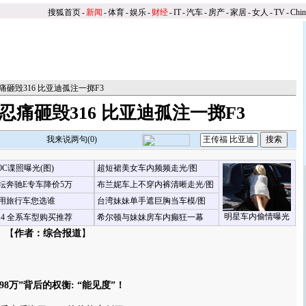
搜狐首页
-
新闻
-
体育
-
娱乐
-
财经
-
IT
-
汽车
-
房产
-
家居
-
女人
-
TV
-
Chi
痛砸毁316 比亚迪孤注一掷F3
忍痛砸毁316 比亚迪孤注一掷F3
我来说两句(
0
)
00C谍照曝光(图)
超短裙美女车内频频走光/图
坛奔驰E专车降价5万
布兰妮车上不穿内裤清晰走光/图
用旅行车您选谁
台湾妹妹单手遮巨胸当车模/图
明星车内偷情曝光
X4 全系车型购买推荐
希尔顿与妹妹房车内癫狂一幕
 【
作者：综合报道
】
万”背后的权衡: “能见度”！