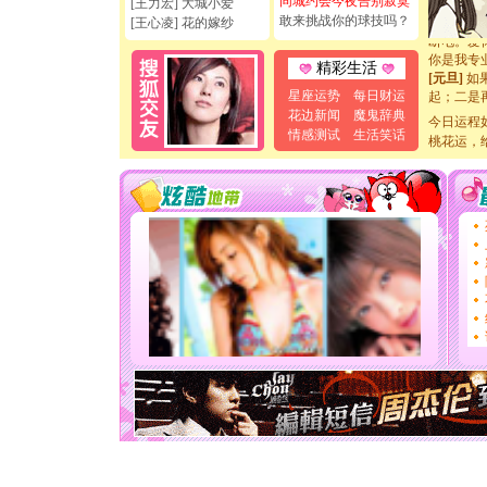
同城约会今夜告别寂寞
[王力宏] 大城小爱
[元旦]
看
敢来挑战你的球技吗？
[王心凌] 花的嫁纱
断电。爱
你是我专
精彩生活
[元旦]
如
起；二是
星座运势
每日财运
离。水晶
花边新闻
魔鬼辞典
今日运程
[元旦]
当
情感测试
生活笑话
桃花运，
泣，这痛
卖了。水
[春节]
风
颜！冬去
道一声平
[春节]
传
片叶子是
送你一棵
[圣诞节]
你太多，
要平安！
[圣诞节]
能正大光明
天都要快
[圣诞节]
如意,快乐
[元旦]
看
断电。爱
你是我专