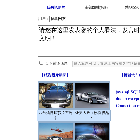
我来说两句
全部跟贴
(
0
条)
精华区
(
0
用户：
设为辩论话题
【
精彩图片新闻
】
【
搜狐汽车
java.sql.SQLE
due to except
Connection r
非常炫目玛莎拉蒂跑
让男人热血沸腾极品
车
车