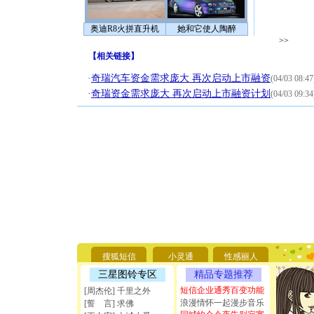
奥迪R8火拼直升机
她和它使人陶醉
>>
【
相关链接
】
·
奇瑞汽车资金需求庞大 再次启动上市融资
(04/03 08:47
·
奇瑞资金需求庞大 再次启动上市融资计划
(04/03 09:34
[圣诞节]
你太多，
要平安！
搜狐短信
小灵通
性感丽人
[圣诞节]
三星图铃专区
精品专题推荐
能正大光明
天都要快
短信企业通秀百变功能
[周杰伦] 千里之外
[圣诞节]
浪漫情怀一起漫步音乐
[誓 言] 求佛
如意,快乐