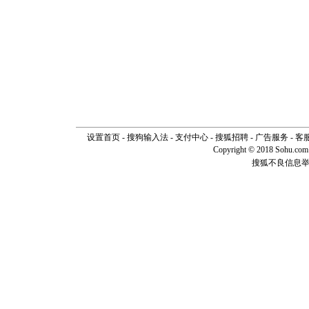
[元旦]
如
起；二是
离。水晶
[元旦]
当
泣，这痛
卖了。水
[春节]
风
颜！冬去
道一声平
[春节]
传
片叶子是
送你一棵
设置首页
-
搜狗输入法
-
支付中心
-
搜狐招聘
-
广告服务
-
客
Copyright © 2018 Sohu.com I
搜狐不良信息