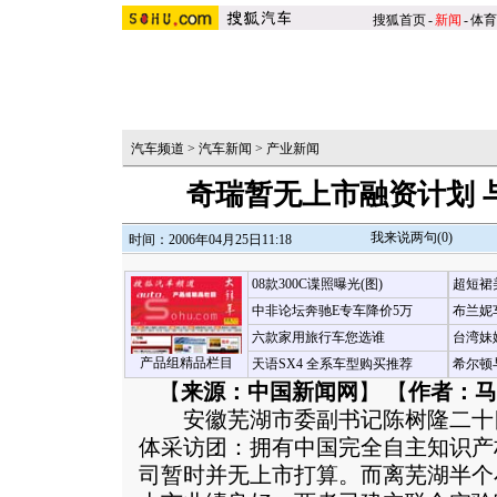
搜狐首页
-
新闻
-
体育
汽车频道
>
汽车新闻
>
产业新闻
奇瑞暂无上市融资计划 
我来说两句(
0
)
时间：2006年04月25日11:18
08款300C谍照曝光(图)
超短裙
中非论坛奔驰E专车降价5万
布兰妮
六款家用旅行车您选谁
台湾妹
产品组精品栏目
天语SX4 全系车型购买推荐
希尔顿
【
来源：中国新闻网
】 【
作者：马
安徽芜湖市委副书记陈树隆二十
体采访团：拥有中国完全自主知识产
司暂时并无上市打算。而离芜湖半个