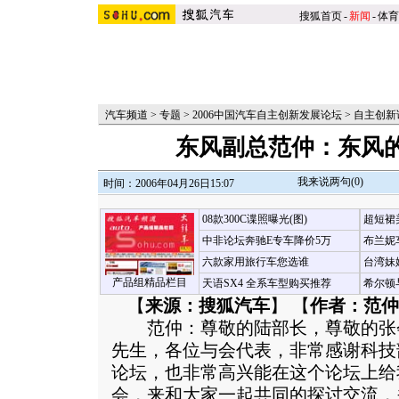
搜狐首页
-
新闻
-
体育
汽车频道
>
专题
>
2006中国汽车自主创新发展论坛
>
自主创新
东风副总范仲：东风
我来说两句(
0
)
时间：2006年04月26日15:07
08款300C谍照曝光(图)
超短裙
中非论坛奔驰E专车降价5万
布兰妮
六款家用旅行车您选谁
台湾妹
产品组精品栏目
天语SX4 全系车型购买推荐
希尔顿
【
来源：搜狐汽车
】 【
作者：范仲
范仲：尊敬的陆部长，尊敬的张
先生，各位与会代表，非常感谢科技
论坛，也非常高兴能在这个论坛上给
会，来和大家一起共同的探讨交流，