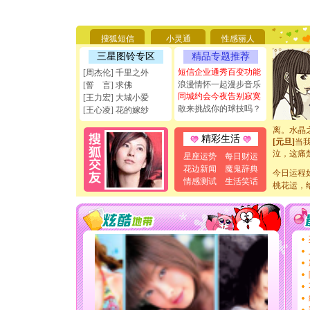
[圣诞节]
能正大光明
天都要快
[圣诞节]
搜狐短信
小灵通
性感丽人
如意,快乐
三星图铃专区
精品专题推荐
[元旦]
看
短信企业通秀百变功能
断电。爱
[周杰伦] 千里之外
你是我专
浪漫情怀一起漫步音乐
[誓 言] 求佛
[元旦]
如
同城约会今夜告别寂寞
[王力宏] 大城小爱
起；二是
敢来挑战你的球技吗？
[王心凌] 花的嫁纱
离。水晶
[元旦]
当
精彩生活
泣，这痛
卖了。水
星座运势
每日财运
[春节]
风
花边新闻
魔鬼辞典
今日运程
颜！冬去
情感测试
生活笑话
桃花运，
道一声平
[春节]
传
片叶子是
送你一棵
[圣诞节]
你太多，
要平安！
[圣诞节]
能正大光明
天都要快
[圣诞节]