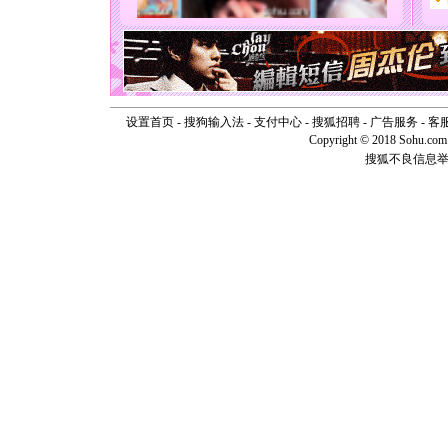
如意,快乐
[元旦]
看
断电。爱
你是我专
[元旦]
如
起；二是
离。水晶
设置首页
-
搜狗输入法
-
支付中心
-
搜狐招聘
-
广告服务
-
客
[元旦]
当
Copyright © 2018 Sohu.com I
泣，这痛
搜狐不良信息
卖了。水
[春节]
风
颜！冬去
道一声平
[春节]
传
片叶子是
送你一棵