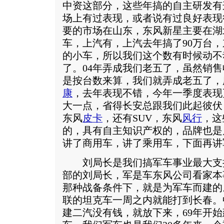
中资这部分，这些年搞的自主研发有
场上有过表现，或者说有过良好表现
要的市场在山东，东风新星主要在湖
车，上汽有，上汽去年搞了90万台，
的小车，所以我们这个数有时候动不
了。04年弄成我们老五了，虽然销
是按台数来算，我们就弄成老五了，
康
，去年表现不错，今年一季度表现
大一点，省得长安总跟我们此起彼伏
东风
皮卡
，还有SUV，东风
风行
，这
的，具有自主知识产权的，品牌也是
讲了商用车，讲了乘用车，下面再讲
刘局长是我们搞军车事业最大支
部的刘局长，军是车东风公司看家本
那种战备条件下，就是为军车而建的
联的坦克车一周之内就能打到长春。
建二汽没有钱，就放下来，69年开