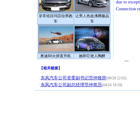
due to except
Connection r
非常炫目玛莎拉蒂跑
让男人热血沸腾极品
车
车
奥迪R8火拼直升机
她和它使人陶醉
>>
【
相关链接
】
·
东风汽车公司党委副书记范仲致辞
(09/28 22:02)
·
东风汽车公司副总经理范仲简历
(04/24 19:19)
[圣诞节]
你太多，
要平安！