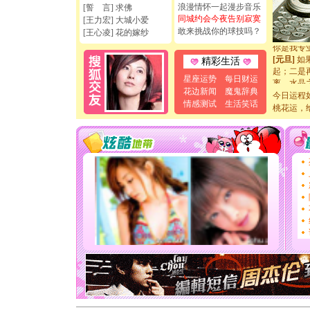
浪漫情怀一起漫步音乐
如意,快乐
[誓 言] 求佛
同城约会今夜告别寂寞
[元旦]
看
[王力宏] 大城小爱
断电。爱
敢来挑战你的球技吗？
[王心凌] 花的嫁纱
你是我专
[元旦]
如
精彩生活
起；二是
离。水晶
星座运势
每日财运
[元旦]
当
花边新闻
魔鬼辞典
今日运程
泣，这痛
情感测试
生活笑话
桃花运，
卖了。水
[春节]
风
颜！冬去
道一声平
[春节]
传
片叶子是
送你一棵
[圣诞节]
你太多，
要平安！
[圣诞节]
能正大光明
天都要快
[圣诞节]
如意,快乐
[元旦]
看
断电。爱