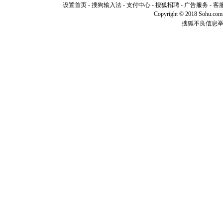
你是我专
设置首页
-
搜狗输入法
-
支付中心
-
搜狐招聘
-
广告服务
-
客
[元旦]
如
Copyright © 2018 Sohu.com I
起；二是
搜狐不良信息
离。水晶
[元旦]
当
泣，这痛
卖了。水
[春节]
风
颜！冬去
道一声平
[春节]
传
片叶子是
送你一棵