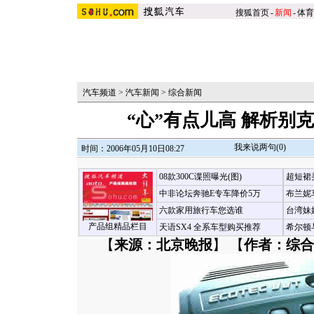
搜狐首页
-
新闻
-
体育
汽车频道
>
汽车新闻
>
综合新闻
“心”有点儿高 解析别
我来说两句(
0
)
时间：2006年05月10日08:27
08款300C谍照曝光(图)
超短裙
中非论坛奔驰E专车降价5万
布兰妮
六款家用旅行车您选谁
台湾妹
产品组精品栏目
天语SX4 全系车型购买推荐
希尔顿
【
来源：北京晚报
】 【
作者：综合