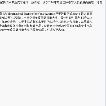
家的61家专业汽车媒体一致肯定，授予2006年年度国际引擎大奖的最高荣耀，可谓