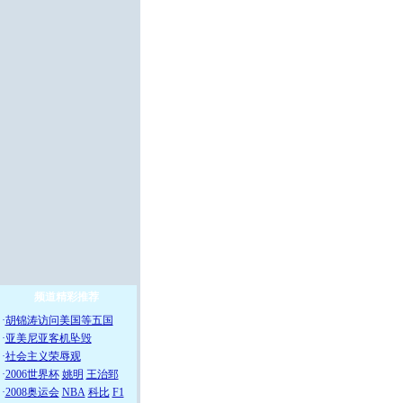
频道精彩推荐
·
胡锦涛访问美国等五国
·
亚美尼亚客机坠毁
·
社会主义荣辱观
·
2006世界杯
姚明
王治郅
·
2008奥运会
NBA
科比
F1