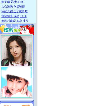
·
凯美瑞
思域CIVIC
·
大众速腾
华晨骏捷
·
我的女孩
王子变青蛙
·
清华紫光
瑞星
S.H.E
·
新农村建设
加息
油价