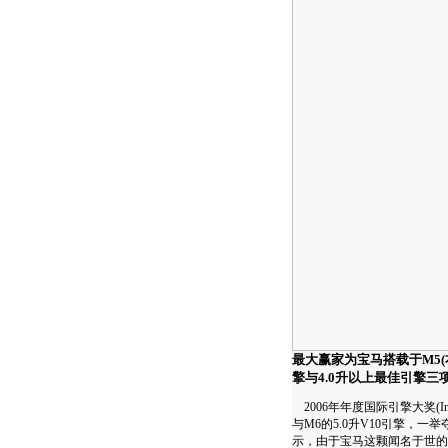
最大赢家为宝马搭载于M5(
擎与4.0升以上最佳引擎三
2006年年度国际引擎大奖(Intern
与M6的5.0升V10引擎，
示，由于宝马这颗闻名于世的5