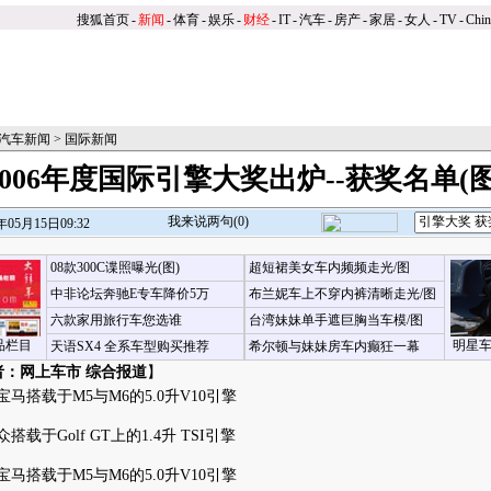
搜狐首页
-
新闻
-
体育
-
娱乐
-
财经
-
IT
-
汽车
-
房产
-
家居
-
女人
-
TV
-
Chi
汽车新闻
>
国际新闻
2006年度国际引擎大奖出炉--获奖名单(图
我来说两句(
0
)
05月15日09:32
08款300C谍照曝光(图)
超短裙美女车内频频走光/图
中非论坛奔驰E专车降价5万
布兰妮车上不穿内裤清晰走光/图
六款家用旅行车您选谁
台湾妹妹单手遮巨胸当车模/图
品栏目
明星
天语SX4 全系车型购买推荐
希尔顿与妹妹房车内癫狂一幕
者：网上车市 综合报道
】
宝马搭载于M5与M6的5.0升V10引擎
众搭载于Golf GT上的1.4升 TSI引擎
宝马搭载于M5与M6的5.0升V10引擎