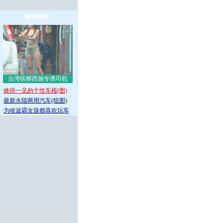
精彩推荐
台湾槟榔西施专诱司机
·
难得一见的个性车模(图)
·
最新水陆两用汽车(组图)
·
为啥波霸女孩都喜欢玩车