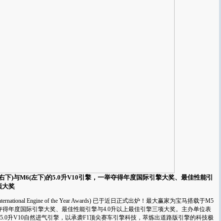
右下)与M6(左下)的5.0升V10引擎，一举夺得年度国际引擎大奖、最佳性能引
项大奖
ational Engine of the Year Awards) 已于近日正式出炉！最大赢家为宝马搭载于M5
一举夺得年度国际引擎大奖、最佳性能引擎与4.0升以上最佳引擎三项大奖。主办单位表
.0升V10自然进气引擎，以承袭F1顶尖赛车引擎科技，萃炼出道路版引擎的科技极