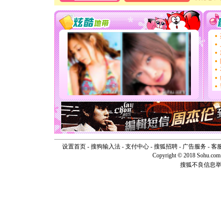
[春节]
风
颜！冬去
道一声平
[春节]
传
片叶子是
送你一棵
[圣诞节]
你太多，
要平安！
[圣诞节]
能正大光明
天都要快
[圣诞节]
如意,快乐
[元旦]
看
断电。爱
你是我专
[元旦]
如
设置首页
-
搜狗输入法
-
支付中心
-
搜狐招聘
-
广告服务
-
客
起；二是
Copyright © 2018 Sohu.com I
离。水晶
搜狐不良信息
[元旦]
当
泣，这痛
卖了。水
[春节]
风
颜！冬去
道一声平