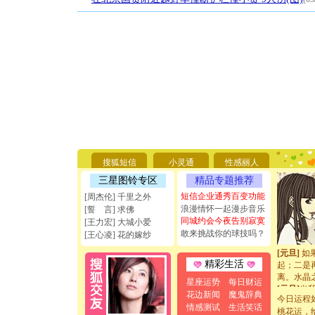
[圣诞节]
你太多，
要平安！
[圣诞节]
搜狐短信
小灵通
性感丽人
能正大光明
天都要快
三星图铃专区
精品专题推荐
[圣诞节]
短信企业通秀百变功能
[周杰伦] 千里之外
如意,快乐
浪漫情怀一起漫步音乐
[誓 言] 求佛
[元旦]
看
同城约会今夜告别寂寞
[王力宏] 大城小爱
断电。爱
敢来挑战你的球技吗？
[王心凌] 花的嫁纱
你是我专
[元旦]
如
起；二是
精彩生活
离。水晶
星座运势
每日财运
[元旦]
当
花边新闻
魔鬼辞典
泣，这痛
今日运程
情感测试
生活笑话
卖了。水
桃花运，