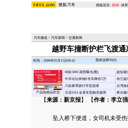
搜狐首页
-
新闻
-
体育
汽车频道
>
汽车新闻
>
交通新闻
越野车撞断护栏飞渡通
我来说两句(
0
)
时间：2006年05月15日09:42
08款300C谍照曝光(图)
超短裙
中非论坛奔驰E专车降价5万
布兰妮
六款家用旅行车您选谁
台湾妹
产品组精品栏目
天语SX4 全系车型购买推荐
希尔顿
【
来源：新京报
】 【
作者：李立强
坠入桥下便道，女司机未受伤