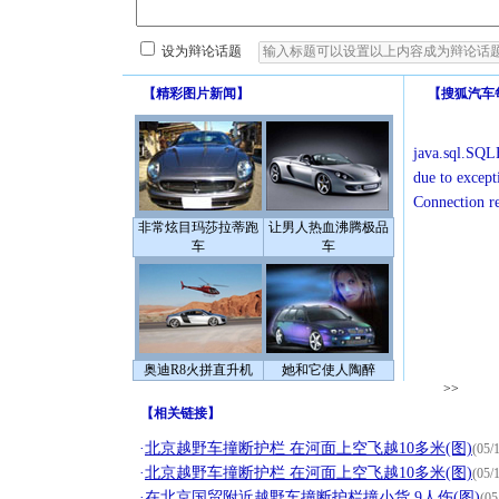
设为辩论话题
【
精彩图片新闻
】
【
搜狐汽车
java.sql.SQLE
due to except
Connection r
非常炫目玛莎拉蒂跑
让男人热血沸腾极品
车
车
奥迪R8火拼直升机
她和它使人陶醉
>>
【
相关链接
】
·
北京越野车撞断护栏 在河面上空飞越10多米(图)
(05/
·
北京越野车撞断护栏 在河面上空飞越10多米(图)
(05/
·
在北京国贸附近越野车撞断护栏撞小货 9人伤(图)
(05