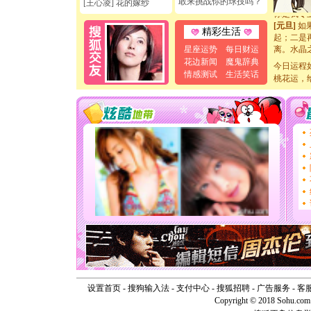
敢来挑战你的球技吗？
[王心凌] 花的嫁纱
你是我专
[元旦]
如
起；二是
精彩生活
离。水晶
星座运势
每日财运
[元旦]
当
花边新闻
魔鬼辞典
泣，这痛
今日运程
情感测试
生活笑话
卖了。水
桃花运，
[春节]
风
颜！冬去
道一声平
[春节]
传
片叶子是
送你一棵
[圣诞节]
你太多，
要平安！
[圣诞节]
能正大光明
天都要快
[圣诞节]
如意,快乐
[元旦]
看
断电。爱
你是我专
设置首页
-
搜狗输入法
-
支付中心
-
搜狐招聘
-
广告服务
-
客
[元旦]
如
Copyright © 2018 Sohu.com I
起；二是