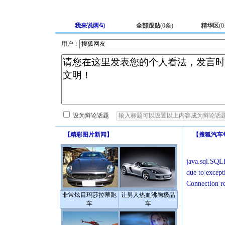
我来说两句
全部跟贴
(
0
条)
精华区
(
0
用户：
设为辩论话题
【
精彩图片新闻
】
【
搜狐汽车
java.sql.SQLE
due to except
Connection r
非常炫目玛莎拉蒂跑
让男人热血沸腾极品
车
车