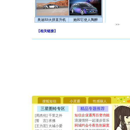
奥迪R8火拼直升机
她和它使人陶醉
>>
【
相关链接
】
[圣诞节]
你太多，
要平安！
[圣诞节]
搜狐短信
小灵通
性感丽人
能正大光明
天都要快
三星图铃专区
精品专题推荐
[圣诞节]
短信企业通秀百变功能
[周杰伦] 千里之外
如意,快乐
浪漫情怀一起漫步音乐
[誓 言] 求佛
[元旦]
看
同城约会今夜告别寂寞
[王力宏] 大城小爱
断电。爱