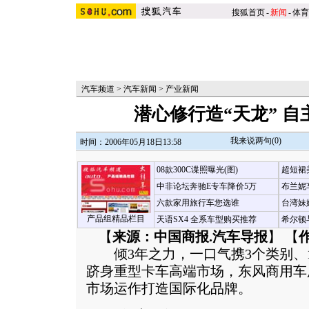
搜狐首页
-
新闻
-
体育
汽车频道
>
汽车新闻
>
产业新闻
潜心修行造“天龙” 自
我来说两句(
0
)
时间：2006年05月18日13:58
08款300C谍照曝光(图)
超短裙
中非论坛奔驰E专车降价5万
布兰妮
六款家用旅行车您选谁
台湾妹
产品组精品栏目
天语SX4 全系车型购买推荐
希尔顿
【
来源：中国商报.汽车导报
】 【
倾3年之力，一口气携3个类别、1
跻身重型卡车高端市场，东风商用车
市场运作打造国际化品牌。