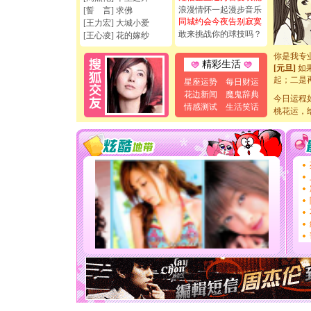
[圣诞节]
浪漫情怀一起漫步音乐
[誓 言] 求佛
如意,快乐
同城约会今夜告别寂寞
[王力宏] 大城小爱
[元旦]
看
敢来挑战你的球技吗？
[王心凌] 花的嫁纱
断电。爱
你是我专
精彩生活
[元旦]
如
起；二是
星座运势
每日财运
离。水晶
花边新闻
魔鬼辞典
今日运程
[元旦]
当
情感测试
生活笑话
泣，这痛
桃花运，
卖了。水
[春节]
风
颜！冬去
道一声平
[春节]
传
片叶子是
送你一棵
[圣诞节]
你太多，
要平安！
[圣诞节]
能正大光明
天都要快
[圣诞节]
如意,快乐
[元旦]
看