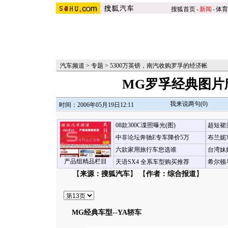
搜狐首页
-
新闻
-
体育
汽车频道
>
专题
>
5300万英镑，南汽收购罗孚的经济帐
MG罗孚经典图片
我来说两句(
0
)
时间：2006年05月19日12:11
08款300C谍照曝光(图)
超短裙
中非论坛奔驰E专车降价5万
布兰妮
六款家用旅行车您选谁
台湾妹
产品组精品栏目
天语SX4 全系车型购买推荐
希尔顿
【
来源：搜狐汽车
】 【
作者：综合报道
】
MG经典车型--YA轿车