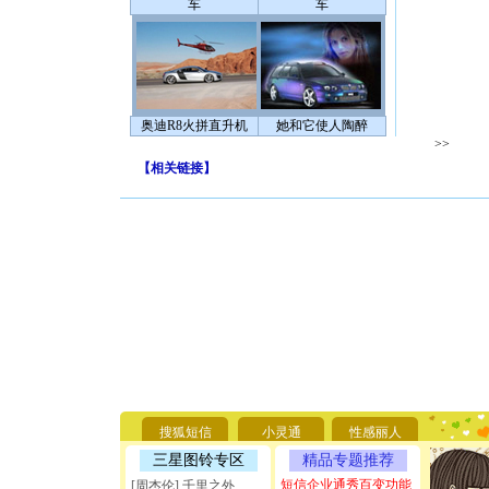
车
车
奥迪R8火拼直升机
她和它使人陶醉
>>
【
相关链接
】
[圣诞节]
你太多，
要平安！
搜狐短信
小灵通
性感丽人
[圣诞节]
三星图铃专区
精品专题推荐
能正大光明
天都要快
短信企业通秀百变功能
[周杰伦] 千里之外