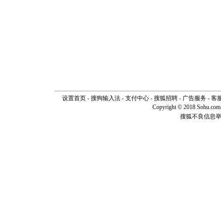
断电。爱
你是我专
[元旦]
如
起；二是
离。水晶
[元旦]
当
泣，这痛
卖了。水
[春节]
风
颜！冬去
道一声平
[春节]
传
设置首页
-
搜狗输入法
-
支付中心
-
搜狐招聘
-
广告服务
-
客
片叶子是
Copyright © 2018 Sohu.com I
送你一棵
搜狐不良信息