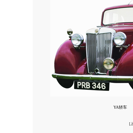
YA轿车
[