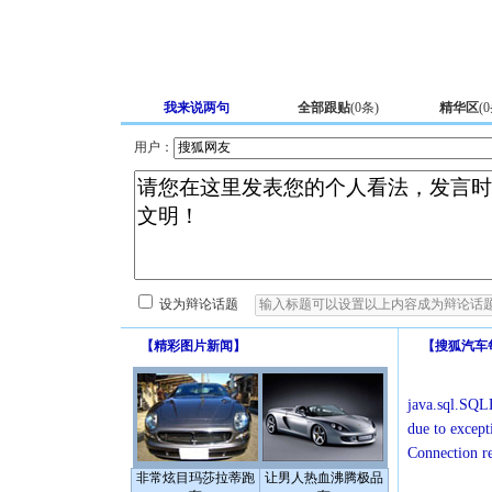
我来说两句
全部跟贴
(
0
条)
精华区
(
0
用户：
设为辩论话题
【
精彩图片新闻
】
【
搜狐汽车
java.sql.SQLE
due to except
Connection r
非常炫目玛莎拉蒂跑
让男人热血沸腾极品