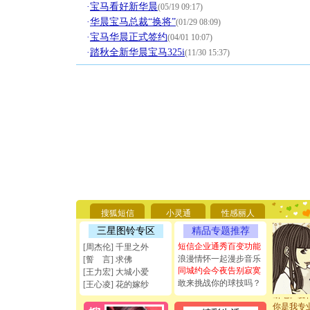
·
宝马看好新华晨
(05/19 09:17)
·
华晨宝马总裁“换将”
(01/29 08:09)
·
宝马华晨正式签约
(04/01 10:07)
·
踏秋全新华晨宝马325i
(11/30 15:37)
[圣诞节]
你太多，
要平安！
搜狐短信
小灵通
性感丽人
[圣诞节]
三星图铃专区
精品专题推荐
能正大光明
天都要快
短信企业通秀百变功能
[周杰伦] 千里之外
[圣诞节]
浪漫情怀一起漫步音乐
[誓 言] 求佛
如意,快乐
同城约会今夜告别寂寞
[王力宏] 大城小爱
[元旦]
看
敢来挑战你的球技吗？
[王心凌] 花的嫁纱
断电。爱
你是我专