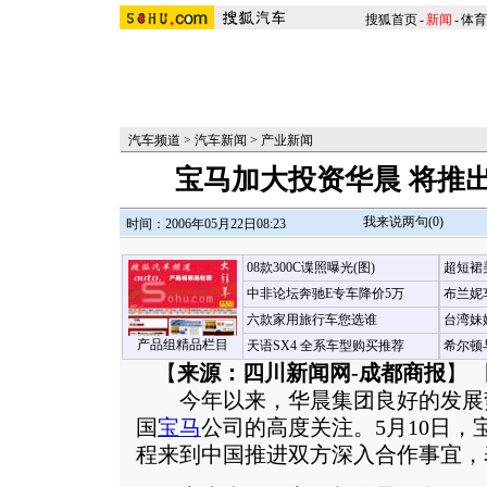
搜狐首页
-
新闻
-
体育
汽车频道
>
汽车新闻
>
产业新闻
宝马加大投资华晨 将推
我来说两句(
0
)
时间：2006年05月22日08:23
08款300C谍照曝光(图)
超短裙
中非论坛奔驰E专车降价5万
布兰妮
六款家用旅行车您选谁
台湾妹
产品组精品栏目
天语SX4 全系车型购买推荐
希尔顿
【
来源：四川新闻网-成都商报
】 
今年以来，华晨集团良好的发展势
国
宝马
公司的高度关注。5月10日
程来到中国推进双方深入合作事宜，