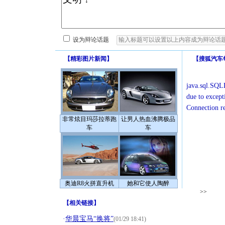
设为辩论话题
【
精彩图片新闻
】
【
搜狐汽车
java.sql.SQLE
due to except
Connection r
非常炫目玛莎拉蒂跑
让男人热血沸腾极品
车
车
奥迪R8火拼直升机
她和它使人陶醉
>>
【
相关链接
】
·
华晨宝马“换将”
(01/29 18:41)