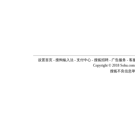
[元旦]
当
泣，这痛
卖了。水
[春节]
风
颜！冬去
道一声平
[春节]
传
片叶子是
送你一棵
设置首页
-
搜狗输入法
-
支付中心
-
搜狐招聘
-
广告服务
-
客
Copyright © 2018 Sohu.com I
搜狐不良信息