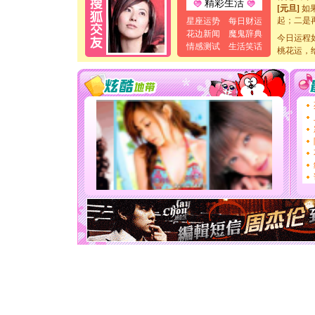
精彩生活
[元旦]
如
起；二是
星座运势
每日财运
离。水晶
花边新闻
魔鬼辞典
今日运程
[元旦]
当
情感测试
生活笑话
桃花运，
泣，这痛
卖了。水
[春节]
风
颜！冬去
道一声平
[春节]
传
片叶子是
送你一棵
[圣诞节]
你太多，
要平安！
[圣诞节]
能正大光明
天都要快
[圣诞节]
如意,快乐
[元旦]
看
断电。爱
你是我专
[元旦]
如
起；二是
离。水晶