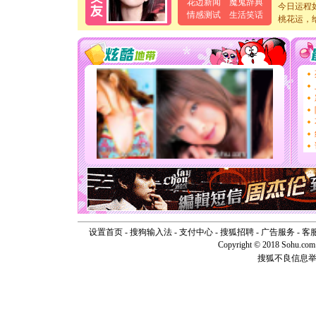
卖了。水
花边新闻
魔鬼辞典
今日运程
[春节]
风
情感测试
生活笑话
桃花运，
颜！冬去
道一声平
[春节]
传
片叶子是
送你一棵
[圣诞节]
你太多，
要平安！
[圣诞节]
能正大光明
天都要快
[圣诞节]
如意,快乐
[元旦]
看
断电。爱
你是我专
[元旦]
如
起；二是
设置首页
-
搜狗输入法
-
支付中心
-
搜狐招聘
-
广告服务
-
客
离。水晶
Copyright © 2018 Sohu.com I
[元旦]
当
搜狐不良信息
泣，这痛
卖了。水
[春节]
风
颜！冬去
道一声平