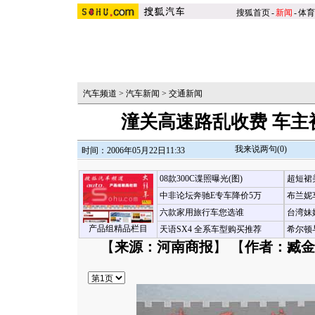
搜狐首页
-
新闻
-
体育
汽车频道
>
汽车新闻
>
交通新闻
潼关高速路乱收费 车主
我来说两句(
0
)
时间：2006年05月22日11:33
08款300C谍照曝光(图)
超短裙
中非论坛奔驰E专车降价5万
布兰妮
六款家用旅行车您选谁
台湾妹
产品组精品栏目
天语SX4 全系车型购买推荐
希尔顿
【
来源：河南商报
】 【
作者：臧金