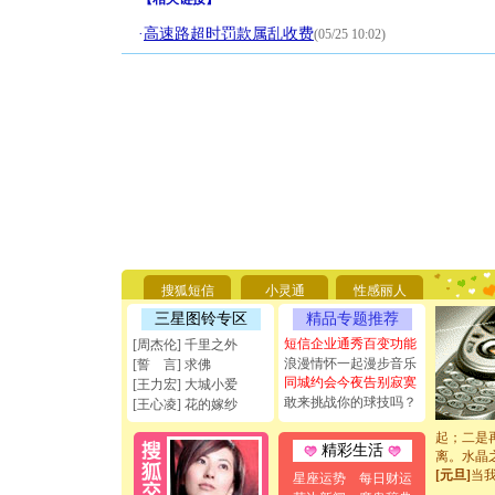
·
高速路超时罚款属乱收费
(05/25 10:02)
[圣诞节]
你太多，
要平安！
[圣诞节]
能正大光明
搜狐短信
小灵通
性感丽人
天都要快
[圣诞节]
三星图铃专区
精品专题推荐
如意,快乐
短信企业通秀百变功能
[周杰伦] 千里之外
[元旦]
看
浪漫情怀一起漫步音乐
[誓 言] 求佛
断电。爱
同城约会今夜告别寂寞
[王力宏] 大城小爱
你是我专
敢来挑战你的球技吗？
[元旦]
如
[王心凌] 花的嫁纱
起；二是
离。水晶
精彩生活
[元旦]
当
星座运势
每日财运
泣，这痛