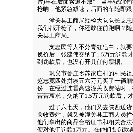
片
)车在后面紧追不放”。当车驶到
枪响，他紧急减速，后面的车随即跟
潼关县工商局经检大队队长支忠
我们都开枪了，你还敢往前跑啊？随
关县工商局。
支忠民等人不分青红皂白，就要对
换价后，张建伟交纳了1.5万元罚款
到罚款后，也没有开具任何票据。
巩义市鲁庄乡苏家庄村的村民祖
赵志宽四处拼凑五六万元买了一辆厢
份，在经过连霍高速潼关收费站时，
苦苦哀求，交纳了1.5万元罚款后，
过了六七天，他们又去陕西送货
关收费站，就又被潼关县工商人员拦
他们拿出的商品合格证书和相关合法
便对他们罚款1万元。在他们要罚款