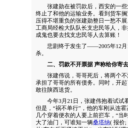
张建勋在被罚款后，西安的一些业
终止了和他的运输业务。看到货车搁
压得不堪重负的张建勋整日一愁不展
工商局经检大队队长支忠民等人，非
成鬼也要去找支忠民等人去算账！
悲剧终于发生了——2005年12月
杀。
二、罚款不开票据 声称给你寄
张建伟说，哥哥死后，将两个不满
承担了哥哥的所有债务。同时，开起
敢往陕西送货。
今年3月21日，张建伟抱着试试
但是，“祸不单行”，他的车刚从连
几个穿着便衣的人要上前拦车，“当
大了油门，可谁知一辆
桑塔纳
(
报价
;