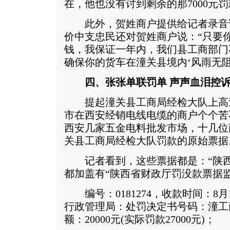
在，他也没有讨到剩余的那7000元
此外，贺姓商户提供给记者录音
价中支忠民还对贺姓商户说：“只要你
钱，我保证一年内，我们县工商部门
确保你的货车在潼关县境内‘风雨无阻
四、张张单联罚单 声声血泪控
提起潼关县工商局经检大队上高
市在西安经销电线电缆的商户个个苦不
西安几家五金电料批发市场，十几位
关县工商局经检大队罚款的原始票据
记者看到，这些票据都是：“陕西
都加盖有“陕西省财政厅罚没款票据监
编号：0181274，收款时间：8
行政管理局：处罚决定书号码：潼工商(处
额：20000元(实际罚款27000元)；