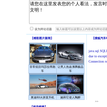
设为辩论话题
【
精彩图片新闻
】
【
搜狐汽车
java.sql.SQLE
due to except
Connection r
非常炫目玛莎拉蒂跑
让男人热血沸腾极品
车
车
奥迪R8火拼直升机
她和它使人陶醉
>>
【
相关链接
】