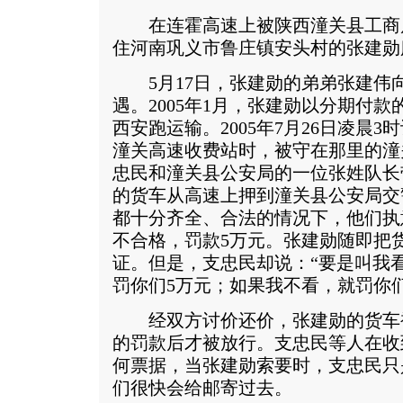
在连霍高速上被陕西潼关县工商
住河南巩义市鲁庄镇安头村的张建勋
5月17日，张建勋的弟弟张建伟
遇。2005年1月，张建勋以分期付
西安跑运输。2005年7月26日凌晨
潼关高速收费站时，被守在那里的潼
忠民和潼关县公安局的一位张姓队长
的货车从高速上押到潼关县公安局交
都十分齐全、合法的情况下，他们执
不合格，罚款5万元。张建勋随即把
证。但是，支忠民却说：“要是叫我
罚你们5万元；如果我不看，就罚你们
经双方讨价还价，张建勋的货车被扣
的罚款后才被放行。支忠民等人在收
何票据，当张建勋索要时，支忠民只
们很快会给邮寄过去。