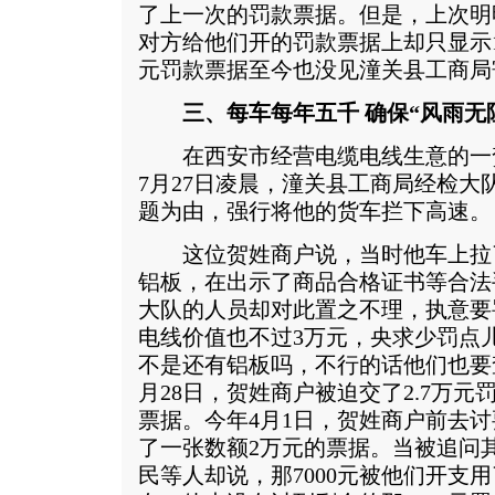
了上一次的罚款票据。但是，上次明明
对方给他们开的罚款票据上却只显示1
元罚款票据至今也没见潼关县工商局
三、每车每年五千 确保“风雨无
在西安市经营电缆电线生意的一贺姓
7月27日凌晨，潼关县工商局经检大
题为由，强行将他的货车拦下高速。
这位贺姓商户说，当时他车上拉了
铝板，在出示了商品合格证书等合法
大队的人员却对此置之不理，执意要
电线价值也不过3万元，央求少罚点
不是还有铝板吗，不行的话他们也要
月28日，贺姓商户被迫交了2.7万
票据。今年4月1日，贺姓商户前去
了一张数额2万元的票据。当被追问其
民等人却说，那7000元被他们开支