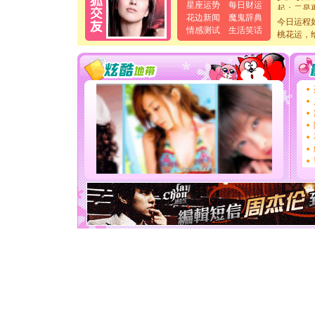
起；二是
星座运势
每日财运
离。水晶
花边新闻
魔鬼辞典
今日运程
[元旦]
当
情感测试
生活笑话
桃花运，
泣，这痛
卖了。水
[春节]
风
颜！冬去
道一声平
[春节]
传
片叶子是
送你一棵
[圣诞节]
你太多，
要平安！
[圣诞节]
能正大光明
天都要快
[圣诞节]
如意,快乐
[元旦]
看
断电。爱
你是我专
[元旦]
如
起；二是
离。水晶
[元旦]
当