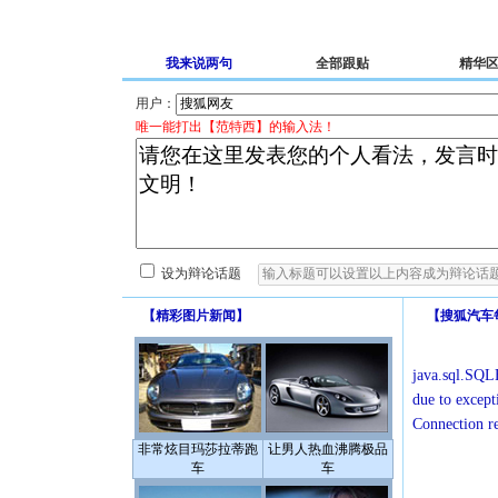
我来说两句
全部跟贴
精华
用户：
唯一能打出【范特西】的输入法！
设为辩论话题
【
精彩图片新闻
】
【
搜狐汽车
java.sql.SQLE
due to except
Connection r
非常炫目玛莎拉蒂跑
让男人热血沸腾极品
车
车