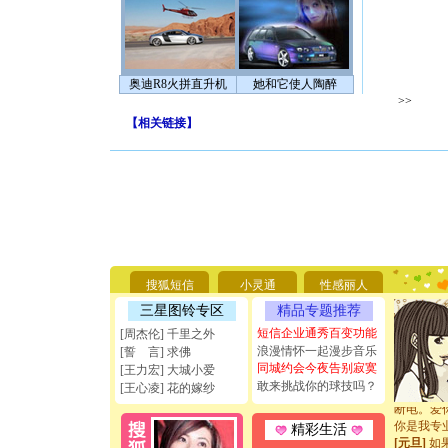
奥迪R8火拼直升机
她和它使人陶醉
>>
【
相关链接
】
[圣诞节]
你太多，
要平安！
搜狐短信
小灵通
性感丽人
[圣诞节]
三星图铃专区
精品专题推荐
能正大光明
短信企业通秀百变功能
[周杰伦] 千里之外
天都要快
浪漫情怀一起漫步音乐
[誓 言] 求佛
[圣诞节]
同城约会今夜告别寂寞
如意,快乐
[王力宏] 大城小爱
敢来挑战你的球技吗？
[元旦]
看
[王心凌] 花的嫁纱
断电。爱
你是我专
精彩生活
[元旦]
如