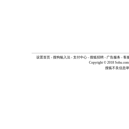
泣，这痛
卖了。水
[春节]
风
颜！冬去
道一声平
[春节]
传
片叶子是
送你一棵
设置首页
-
搜狗输入法
-
支付中心
-
搜狐招聘
-
广告服务
-
客
Copyright © 2018 Sohu.com I
搜狐不良信息