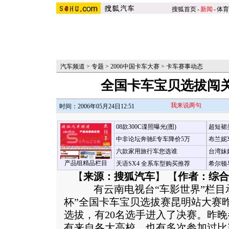
搜狐首页
-
新闻
-
体育
汽车频道
>
专题
>
2006中国卡车大赛
>
卡车赛事动态
全国卡车宝贝选拔闯关
我来说两句
时间：2006年05月24日12:51
08款300C谍照曝光(图)
超短裙
中非论坛奔驰E专车降价5万
布兰妮
六款家用旅行车您选谁
台湾妹
产品组精品栏目
天语SX4 全系车型购买推荐
希尔顿
【
来源：搜狐汽车
】 【
作者：综合
有云南电视台“车影世界”栏目承办
杯”全国卡车宝贝选拔赛昆明站大赛
选拔，有20名选手进入了决赛。昨晚
有来自各大高校，也有多次参加过比