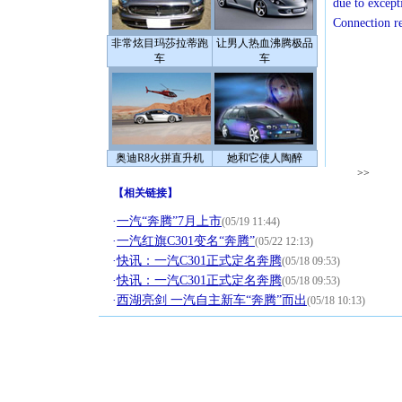
due to except
Connection r
非常炫目玛莎拉蒂跑
让男人热血沸腾极品
车
车
奥迪R8火拼直升机
她和它使人陶醉
>>
【
相关链接
】
·
一汽“奔腾”7月上市
(05/19 11:44)
·
一汽红旗C301变名“奔腾”
(05/22 12:13)
·
快讯：一汽C301正式定名奔腾
(05/18 09:53)
·
快讯：一汽C301正式定名奔腾
(05/18 09:53)
·
西湖亮剑 一汽自主新车“奔腾”而出
(05/18 10:13)