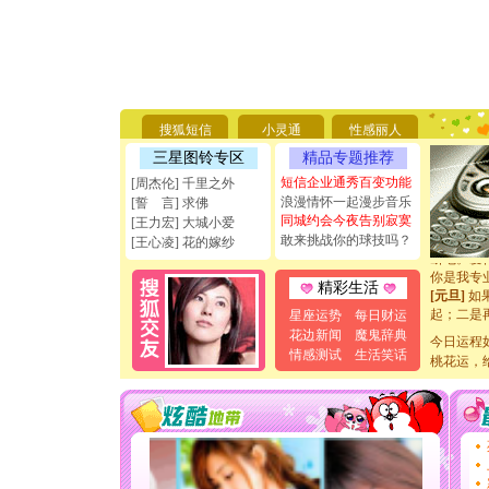
[圣诞节]
你太多，
要平安！
搜狐短信
小灵通
性感丽人
[圣诞节]
三星图铃专区
精品专题推荐
能正大光明
天都要快
短信企业通秀百变功能
[周杰伦] 千里之外
[圣诞节]
浪漫情怀一起漫步音乐
[誓 言] 求佛
如意,快乐
同城约会今夜告别寂寞
[王力宏] 大城小爱
[元旦]
看
敢来挑战你的球技吗？
[王心凌] 花的嫁纱
断电。爱
你是我专
精彩生活
[元旦]
如
起；二是
星座运势
每日财运
离。水晶
花边新闻
魔鬼辞典
今日运程
[元旦]
当
情感测试
生活笑话
桃花运，
泣，这痛
卖了。水
[春节]
风
颜！冬去
道一声平
[春节]
传
片叶子是