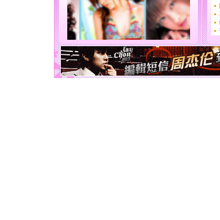
送你一棵
[圣诞节]
你太多，
要平安！
[圣诞节]
能正大光明
天都要快
[圣诞节]
如意,快乐
[元旦]
看
断电。爱
你是我专
[元旦]
如
起；二是
离。水晶
[元旦]
当
泣，这痛
卖了。水
[春节]
风
颜！冬去
道一声平
[春节]
传
片叶子是
送你一棵