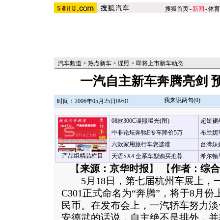
搜狐首页
-
新闻
-
体育
汽车频道
>
热点新车
>
谍照
>
即将上市新车动态
一汽自主新车奔腾亮剑 预
我来说两句(
0
)
时间：2006年05月25日09:01
08款300C谍照曝光(图)
超短裙
中非论坛奔驰E专车降价5万
布兰妮
六款家用旅行车您选谁
台湾妹
产品组精品栏目
天语SX4 全系车型购买推荐
希尔顿
【
来源：京华时报
】 【
作者：综合
5月18日，第七届杭州车展上，
C301正式命名为“奔腾”，将于8月份
民币。在发布会上，一汽轿车努力淡
安德武的话说，自主绝不是排外，并