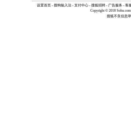
[元旦]
如
设置首页
-
搜狗输入法
-
支付中心
-
搜狐招聘
-
广告服务
-
客
起；二是
Copyright © 2018 Sohu.com I
离。水晶
搜狐不良信息
[元旦]
当
泣，这痛
卖了。水
[春节]
风
颜！冬去
道一声平
[春节]
传
片叶子是
送你一棵