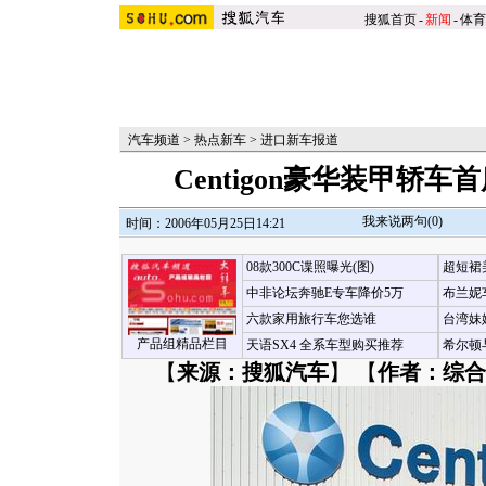
搜狐首页
-
新闻
-
体育
汽车频道
>
热点新车
>
进口新车报道
Centigon豪华装甲轿
我来说两句(
0
)
时间：2006年05月25日14:21
08款300C谍照曝光(图)
超短裙
中非论坛奔驰E专车降价5万
布兰妮
六款家用旅行车您选谁
台湾妹
产品组精品栏目
天语SX4 全系车型购买推荐
希尔顿
【
来源：搜狐汽车
】 【
作者：综合