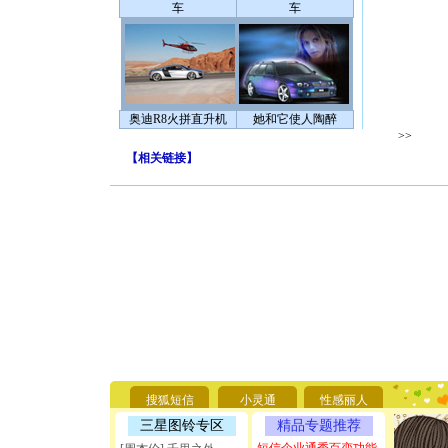
车
车
奥迪R8火拼直升机
她和它使人陶醉
>>
【
相关链接
】
[圣诞节]
你太多，
要平安！
[圣诞节]
能正大光明
搜狐短信
小灵通
性感丽人
天都要快
三星图铃专区
精品专题推荐
[圣诞节]
如意,快乐