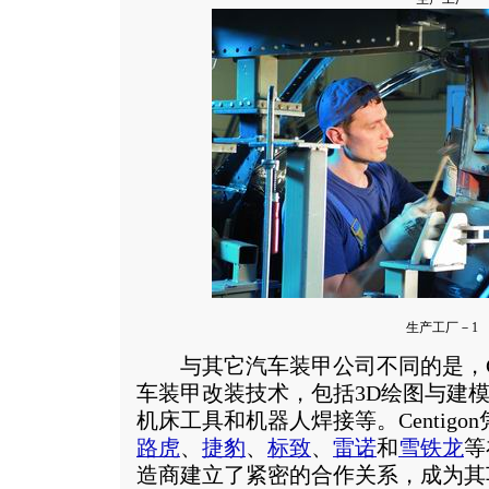
生产工厂－1
与其它汽车装甲公司不同的是，Cen
车装甲改装技术，包括3D绘图与建模
机床工具和机器人焊接等。Centig
路虎
、
捷豹
、
标致
、
雷诺
和
雪铁龙
等
造商建立了紧密的合作关系，成为其