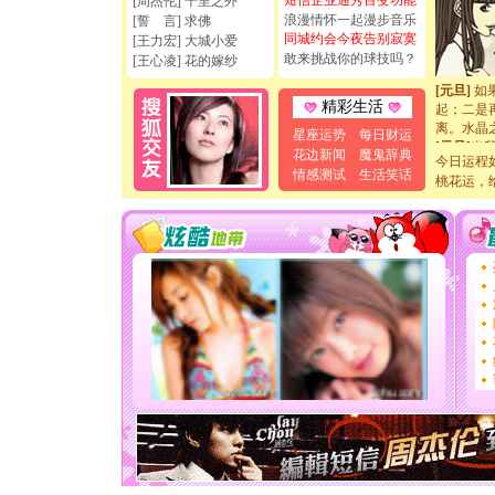
短信企业通秀百变功能
[周杰伦] 千里之外
[元旦]
看
浪漫情怀一起漫步音乐
[誓 言] 求佛
断电。爱
同城约会今夜告别寂寞
[王力宏] 大城小爱
你是我专
敢来挑战你的球技吗？
[王心凌] 花的嫁纱
[元旦]
如
起；二是
精彩生活
离。水晶
[元旦]
当
星座运势
每日财运
泣，这痛
花边新闻
魔鬼辞典
今日运程
卖了。水
情感测试
生活笑话
桃花运，
[春节]
风
颜！冬去
道一声平
[春节]
传
片叶子是
送你一棵
[圣诞节]
你太多，
要平安！
[圣诞节]
能正大光明
天都要快
[圣诞节]
如意,快乐
[元旦]
看
断电。爱
你是我专