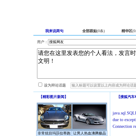
我来说两句
全部跟贴
(
0
条)
精华区
(
0
用户：
设为辩论话题
【
精彩图片新闻
】
【
搜狐汽车
java.sql.SQLE
due to except
Connection r
非常炫目玛莎拉蒂跑
让男人热血沸腾极品