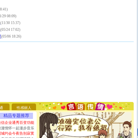
8:41)
1/29 08:09)
i
(11/30 15:37)
i
(05/24 17:02)
整
(05/06 18:26)
[圣诞节]
圣诞节到了，想想没什么送给你的，又不打算给
你太多，只有给你五千万：千万快乐！千万要健康！千万
要平安！千万要知足！千万不要忘记我！
通
性感丽人
[圣诞节]
不只这样的日子才会想起你,而是这样的日子才
能正大光明地骚扰你,告诉你,圣诞要快乐!新年要快乐!天
精品专题推荐
天都要快乐噢!
短信企业通秀百变功能
[圣诞节]
奉上一颗祝福的心,在这个特别的日子里,愿幸福,
浪漫情怀一起漫步音乐
如意,快乐,鲜花,一切美好的祝愿与你同在.圣诞快乐!
同城约会今夜告别寂寞
[元旦]
看到你我会触电；看不到你我要充电；没有你我会