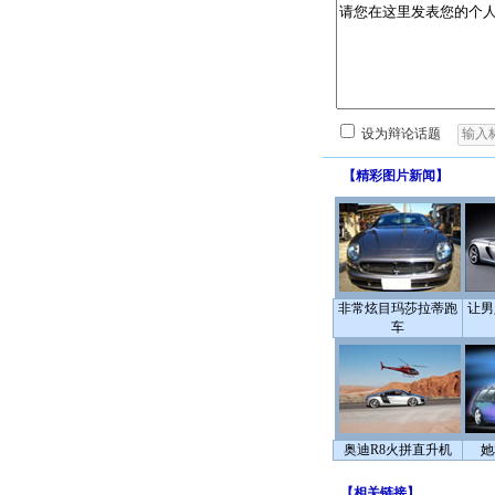
设为辩论话题
【
精彩图片新闻
】
非常炫目玛莎拉蒂跑
让男
车
奥迪R8火拼直升机
她
【
相关链接
】