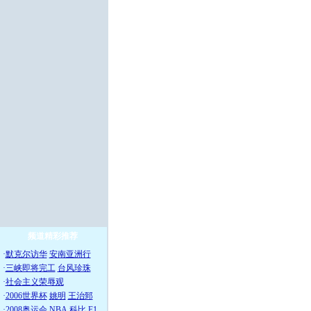
频道精彩推荐
·
默克尔访华
安南亚洲行
·
三峡即将完工
台风珍珠
·
社会主义荣辱观
·
2006世界杯
姚明
王治郅
·
2008奥运会
NBA
科比
F1