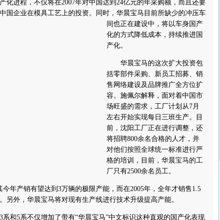
产化进程，不仅将在2007年对中国达到24亿元的年采购额，而且还要
中国企业在模具工艺上的投资。
同时，华晨宝马目前所缺少的冲压车
间也正在建设中，将以车身国产
化的方式降低成本，持续推进国
产化。
华晨宝马的这次扩大投资包
括零部件采购、新员工招募、销
售网络建设及品牌推广全方位扩
容。施佩尔解释，面对着中国市
场旺盛的需求，工厂计划从7月
左右开始实现每日三班生产。目
前，沈阳工厂正在进行调整，还
将招聘800余名合格的人才，并
对他们按照全球统一标准进行严
格的培训，目前，华晨宝马的工
厂只有2500余名员工。
年产销有望达到3万辆的极限产能，而在2005年，全年才销售1.5
车。另外，华晨宝马将对现有生产线进行技术升级提高产能。
和5系不仅增加了带有“华晨宝马”中文标识这种直观的国产化表现