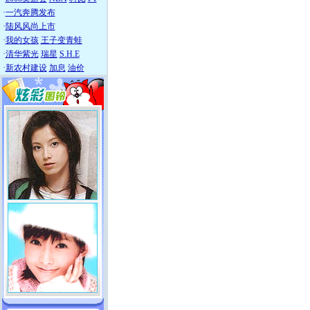
·
一汽奔腾发布
·
陆风风尚上市
·
我的女孩
王子变青蛙
·
清华紫光
瑞星
S.H.E
·
新农村建设
加息
油价