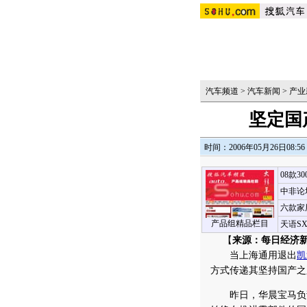
汽车频道
>
汽车新闻
>
产业
坚定国
时间：2006年05月26日08:56
08款3
中非论
六款家
产品组精品栏目
天语S
【
来源：每日经济
当上海通用退出
凯
方式传递其坚持国产之
昨日，华晨宝马负责