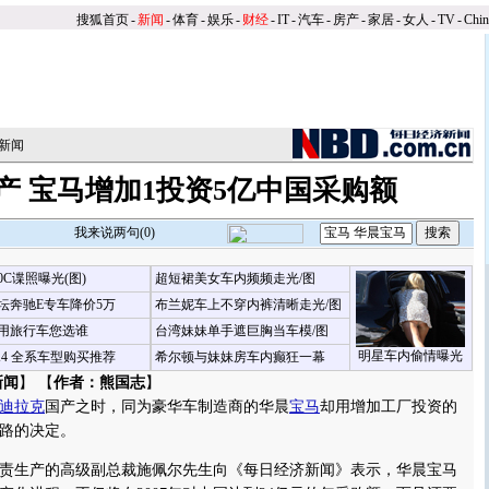
搜狐首页
-
新闻
-
体育
-
娱乐
-
财经
-
IT
-
汽车
-
房产
-
家居
-
女人
-
TV
-
Chi
新闻
产 宝马增加1投资5亿中国采购额
我来说两句(
0
)
00C谍照曝光(图)
超短裙美女车内频频走光/图
坛奔驰E专车降价5万
布兰妮车上不穿内裤清晰走光/图
用旅行车您选谁
台湾妹妹单手遮巨胸当车模/图
明星车内偷情曝光
X4 全系车型购买推荐
希尔顿与妹妹房车内癫狂一幕
新闻
】 【
作者：熊国志
】
迪拉克
国产之时，同为豪华车制造商的华晨
宝马
却用增加工厂投资的
路的决定。
生产的高级副总裁施佩尔先生向《每日经济新闻》表示，华晨宝马