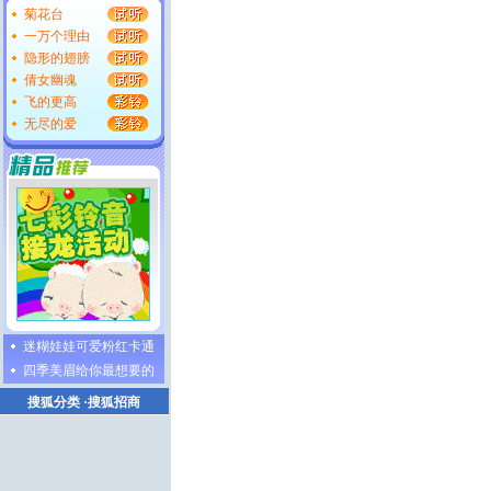
菊花台
一万个理由
隐形的翅膀
倩女幽魂
飞的更高
无尽的爱
迷糊娃娃可爱粉红卡通
四季美眉给你最想要的
搜狐分类
·
搜狐招商