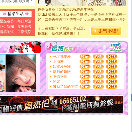
敢来挑战你的球技吗？
断电。爱你是我职业，想你是我事业，抱你是我特长，吻
你是我专业！水晶之恋祝你新年快乐
[元旦]
如果上天让我许三个愿望，一是今生今世和你在一
精彩生活
起；二是再生再世和你在一起；三是三生三世和你不再分
星座运势
每日财运
离。水晶之恋祝你新年快乐
花边新闻
魔鬼辞典
[元旦]
当我狠下心扭头离去那一刻，你在我身后无助地哭
今日运程如何？财运、事业运、
情感测试
生活笑话
泣，这痛楚让我明白我多么爱你。我转身抱住你：这猪不
桃花运，给你详细道来！！！
卖了。水晶之恋祝你新年快乐。
[春节]
风柔雨润好月圆，半岛铁盒伴身边，每日尽显开心
颜！冬去春来似水如烟，劳碌人生需尽欢！听一曲轻歌，
道一声平安！新年吉祥万事如愿
死了都要爱
[春节]
传说薰衣草有四片叶子：第一片叶子是信仰，第二
上海滩
片叶子是希望，第三片叶子是爱情，第四片叶子是幸运。
寂寞沙洲冷
送你一棵薰衣草，愿你新年快乐！
隐形的翅膀
[圣诞节]
圣诞节到了，想想没什么送给你的，又不打算给
不怕不怕
你太多，只有给你五千万：千万快乐！千万要健康！千万
约定
要平安！千万要知足！千万不要忘记我！
谁动了我的琴弦
[圣诞节]
不只这样的日子才会想起你,而是这样的日子才
能正大光明地骚扰你,告诉你,圣诞要快乐!新年要快乐!天
天都要快乐噢!
[圣诞节]
奉上一颗祝福的心,在这个特别的日子里,愿幸福,
如意,快乐,鲜花,一切美好的祝愿与你同在.圣诞快乐!
[元旦]
看到你我会触电；看不到你我要充电；没有你我会
断电。爱你是我职业，想你是我事业，抱你是我特长，吻
你是我专业！水晶之恋祝你新年快乐
[元旦]
如果上天让我许三个愿望，一是今生今世和你在一