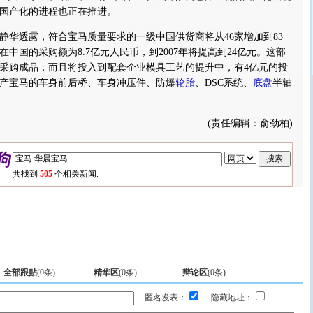
国产化的进程也正在推进。
透露，符合宝马质量要求的一级中国供货商将从46家增加到83
马在中国的采购额为8.7亿元人民币，到2007年将提高到24亿元。这部
采购成品，而且将投入到配套企业模具工艺的提升中，有4亿元的投
产宝马的车身前后桥、车身冲压件、防爆
轮胎
、DSC系统、
底盘
半轴
(责任编辑：俞劲柏)
共找到
505
个相关新闻.
全部跟贴
(
0
条)
精华区
(
0
条)
辩论区
(
0
条)
匿名发表：
隐藏地址：