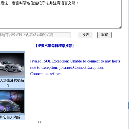
【
搜狐汽车每日精彩推荐
】
java.sql.SQLException: Unable to connect to any hosts
due to exception: java.net.ConnectException:
Connection refused
人热血沸腾极品
车
和它使人陶醉
>>