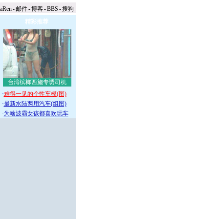
naRen
-
邮件
-
博客
-
BBS
-
搜狗
精彩推荐
台湾槟榔西施专诱司机
·
难得一见的个性车模(图)
·
最新水陆两用汽车(组图)
·
为啥波霸女孩都喜欢玩车