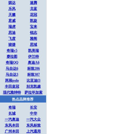
骐达
速腾
乐风
戈蓝
天籁
花冠
君威
凯旋
瑞虎
宝来
思迪
锐志
飞度
雅阁
骏捷
思域
奇瑞v5
凯美瑞
赛拉图
伊兰特
奇瑞QQ
奥迪A6
马自达6
标致206
马自达3
标致307
两厢polo
比亚迪f3
丰田皇冠
别克凯越
现代雅绅特
萨拉毕加索
热点品牌推荐
奇瑞
长安
长城
中华
一汽奥迪
一汽大众
东风本田
东风标致
广州本田
上汽通用