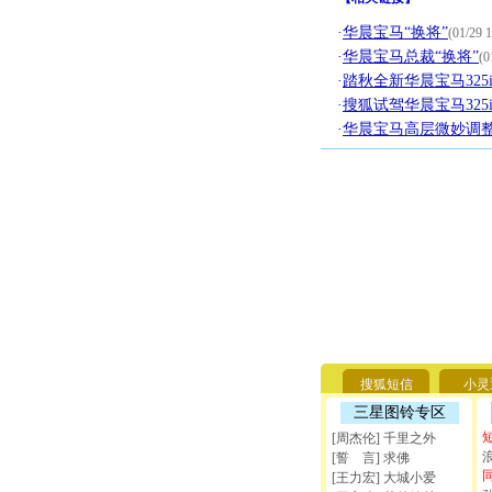
·
华晨宝马“换将”
(01/29 1
·
华晨宝马总裁“换将”
(0
·
踏秋全新华晨宝马325
·
搜狐试驾华晨宝马325
·
华晨宝马高层微妙调
搜狐短信
小灵
三星图铃专区
[周杰伦] 千里之外
[誓 言] 求佛
[王力宏] 大城小爱