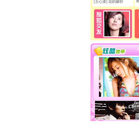
[王心凌] 花的嫁纱