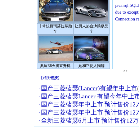
java.sql.SQLE
due to except
Connection r
非常炫目玛莎拉蒂跑
让男人热血沸腾极品
车
车
奥迪R8火拼直升机
她和它使人陶醉
>>
【
相关链接
】
·
国产三菱蓝瑟(Lancer)有望年中上市
·
国产三菱蓝瑟Lancer 有望今年中上市
·
国产三菱蓝瑟年中上市 预计售价12万
·
国产三菱蓝瑟年中上市 预计售价12万
·
全新三菱蓝瑟6月上市 预计售价12万-