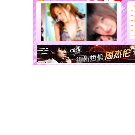
道一声平
[春节]
传
片叶子是
送你一棵
[圣诞节]
你太多，
要平安！
[圣诞节]
能正大光明
天都要快
[圣诞节]
如意,快乐
[元旦]
看
断电。爱
你是我专
[元旦]
如
起；二是
离。水晶
[元旦]
当
泣，这痛
卖了。水
[春节]
风
颜！冬去
道一声平
[春节]
传
片叶子是
送你一棵