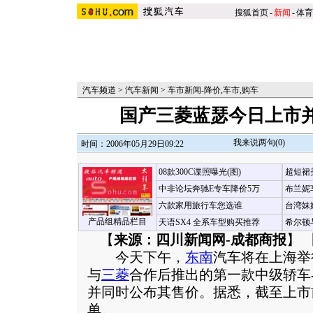
搜狐首页
-
新闻
-
体育
汽车频道
>
汽车新闻
>
车市新闻-降价,车市,购车
国产三菱蓝瑟今日上市
我来说两句(
0
)
时间：2006年05月29日09:22
08款300C谍照曝光(图)
超短裙
中非论坛奔驰E专车降价5万
布兰妮
六款家用旅行车您选谁
台湾妹
产品组精品栏目
天语SX4 全系车型购买推荐
希尔顿
【
来源：四川新闻网-成都商报
】 
今天下午，
东南
汽车将在上海举
与
三菱
合作后推出的第一款中级轿车-
并同时公布其售价。据悉，截至上市
单。