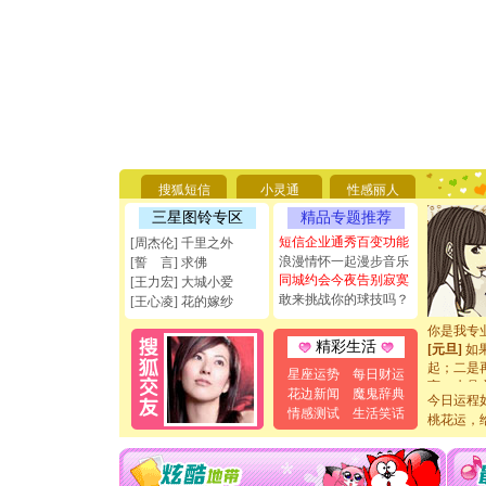
[圣诞节]
你太多，
要平安！
搜狐短信
小灵通
性感丽人
[圣诞节]
能正大光明
三星图铃专区
精品专题推荐
天都要快
短信企业通秀百变功能
[周杰伦] 千里之外
[圣诞节]
浪漫情怀一起漫步音乐
[誓 言] 求佛
如意,快乐
同城约会今夜告别寂寞
[王力宏] 大城小爱
[元旦]
看
敢来挑战你的球技吗？
[王心凌] 花的嫁纱
断电。爱
你是我专
[元旦]
如
精彩生活
起；二是
星座运势
每日财运
离。水晶
花边新闻
魔鬼辞典
[元旦]
当
今日运程
情感测试
生活笑话
泣，这痛
桃花运，
卖了。水
[春节]
风
颜！冬去