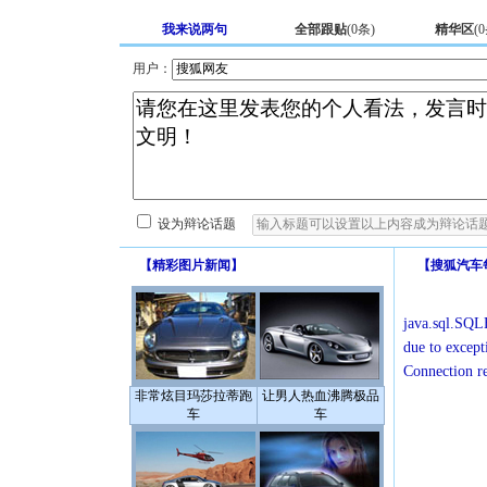
我来说两句
全部跟贴
(
0
条)
精华区
(
0
用户：
设为辩论话题
【
精彩图片新闻
】
【
搜狐汽车
java.sql.SQLE
due to except
Connection r
非常炫目玛莎拉蒂跑
让男人热血沸腾极品
车
车