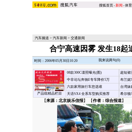
搜狐首页
-
新闻
-
体育
汽车频道
>
汽车新闻
>
交通新闻
合宁高速因雾 发生18起
我来说两句(
0
)
时间：2006年05月30日10:20
08款300C谍照曝光(图)
超短裙
中非论坛奔驰E专车降价5万
布兰妮
六款家用旅行车您选谁
台湾妹
产品组精品栏目
天语SX4 全系车型购买推荐
希尔顿
【
来源：北京娱乐信报
】 【
作者：综合报道
】