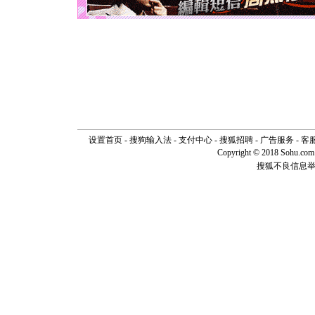
如意,快乐
[元旦]
看
断电。爱
你是我专
[元旦]
如
起；二是
离。水晶
[元旦]
当
泣，这痛
卖了。水
[春节]
风
颜！冬去
设置首页
-
搜狗输入法
-
支付中心
-
搜狐招聘
-
广告服务
-
客
道一声平
Copyright © 2018 Sohu.com I
[春节]
传
搜狐不良信息
片叶子是
送你一棵