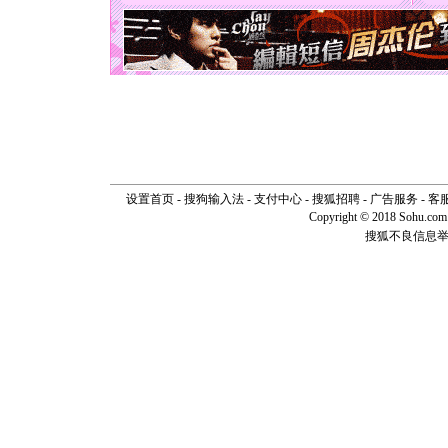
天都要快
[圣诞节]
如意,快乐
[元旦]
看
断电。爱
你是我专
[元旦]
如
起；二是
离。水晶
[元旦]
当
泣，这痛
卖了。水
设置首页
-
搜狗输入法
-
支付中心
-
搜狐招聘
-
广告服务
-
客
[春节]
风
Copyright © 2018 Sohu.com I
颜！冬去
搜狐不良信息
道一声平
[春节]
传
片叶子是
送你一棵