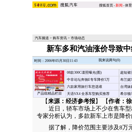
搜狐首页
-
新闻
-
体育
汽车频道
>
购车资讯
>
市场动态
新车多和汽油涨价导致中
我来说两句(
0
)
时间：2006年05月30日11:43
08款300C谍照曝光(图)
超短裙
中非论坛奔驰E专车降价5万
布兰妮
六款家用旅行车您选谁
台湾妹
产品组精品栏目
天语SX4 全系车型购买推荐
希尔顿
【
来源：经济参考报
】 【
作者：徐
近日，轿车市场上不少在售车型
专家分析认为，多款新车上市是降价
据了解，降价范围主要涉及8万元至