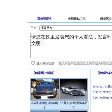
我来说两句
全部跟贴
(
0
条)
精华区
(
0
用户：
设为辩论话题
【
精彩图片新闻
】
【
搜狐汽车
java.sql.SQLE
due to except
Connection r
非常炫目玛莎拉蒂跑
让男人热血沸腾极品
车
车