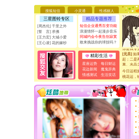
要平安！
[圣诞节]
搜狐短信
小灵通
性感丽人
能正大光明
三星图铃专区
精品专题推荐
天都要快
[圣诞节]
短信企业通秀百变功能
[周杰伦] 千里之外
如意,快乐
浪漫情怀一起漫步音乐
[誓 言] 求佛
[元旦]
看
同城约会今夜告别寂寞
[王力宏] 大城小爱
断电。爱
敢来挑战你的球技吗？
[王心凌] 花的嫁纱
你是我专
[元旦]
如
精彩生活
起；二是
离。水晶
星座运势
每日财运
[元旦]
当
花边新闻
魔鬼辞典
今日运程
泣，这痛
情感测试
生活笑话
桃花运，
卖了。水
[春节]
风
颜！冬去
道一声平
[春节]
传
片叶子是
送你一棵
[圣诞节]
你太多，
要平安！
[圣诞节]
能正大光明