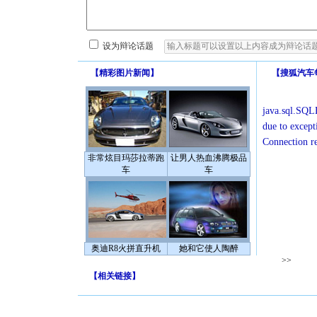
设为辩论话题
【
精彩图片新闻
】
【
搜狐汽车
java.sql.SQLE
due to except
Connection r
非常炫目玛莎拉蒂跑
让男人热血沸腾极品
车
车
奥迪R8火拼直升机
她和它使人陶醉
>>
【
相关链接
】