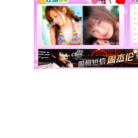
道一声平
[春节]
传
片叶子是
送你一棵
[圣诞节]
你太多，
要平安！
[圣诞节]
能正大光明
天都要快
[圣诞节]
如意,快乐
[元旦]
看
断电。爱
你是我专
[元旦]
如
起；二是
离。水晶
[元旦]
当
泣，这痛
卖了。水
[春节]
风
颜！冬去
道一声平
[春节]
传
片叶子是
送你一棵