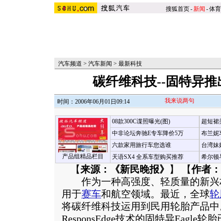
搜狐首页
-
新闻
-
体育
汽车频道
>
汽车新闻
>
最新科技
碳纤维科技--固特异
我来说两句
时间：2006年06月01日09:14
08款300C谍照曝光(图)
超短裙
中非论坛奔驰E专车降价5万
布兰妮
六款家用旅行车您选谁
台湾妹
产品组精品栏目
天语SX4 全系车型购买推荐
希尔顿
【
来源：《新民晚报》
】 【
作者：
作为一种高强度、轻质量的新兴
用于
赛车
和航空领域。最近，全球
轮
将碳纤维科技运用到民用轮胎产品中
ResponsEdge技术的固特异Eagl