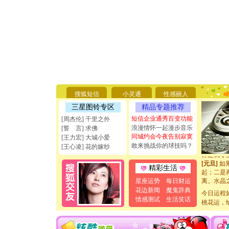
[圣诞节]
你太多，
要平安！
[圣诞节]
搜狐短信
小灵通
性感丽人
能正大光明
三星图铃专区
精品专题推荐
天都要快
[圣诞节]
短信企业通秀百变功能
[周杰伦] 千里之外
如意,快乐
浪漫情怀一起漫步音乐
[誓 言] 求佛
[元旦]
看
同城约会今夜告别寂寞
[王力宏] 大城小爱
断电。爱
敢来挑战你的球技吗？
[王心凌] 花的嫁纱
你是我专
[元旦]
如
精彩生活
起；二是
离。水晶
星座运势
每日财运
[元旦]
当
花边新闻
魔鬼辞典
今日运程
泣，这痛
情感测试
生活笑话
桃花运，
卖了。水
[春节]
风
颜！冬去