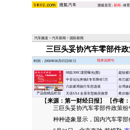
搜狐首页
-
新闻
-
体育
汽车频道
>
汽车新闻
>
国际新闻
三巨头妥协汽车零部件政
我来说两句
时间：2006年06月05日08:51
08款300C谍照曝光(图)
超短裙
中非论坛奔驰E专车降价5万
布兰妮
六款家用旅行车您选谁
台湾妹
产品组精品栏目
天语SX4 全系车型购买推荐
希尔顿
【
来源：第一财经日报
】 【
作者：
三巨头妥协汽车零部件政策纷
种种迹象显示，国内汽车零部件