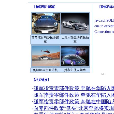
【
精彩图片新闻
】
【
搜狐汽车
java.sql.SQLE
due to except
Connection r
非常炫目玛莎拉蒂跑
让男人热血沸腾极品
车
车
奥迪R8火拼直升机
她和它使人陶醉
>>
【
相关链接
】
·
孤军指责零部件政策 奔驰在华陷入
·
孤军指责零部件政策 奔驰在华陷入
·
孤军指责零部件政策 奔驰在中国陷
·
向零部件政策"低头"北京奔驰将实现