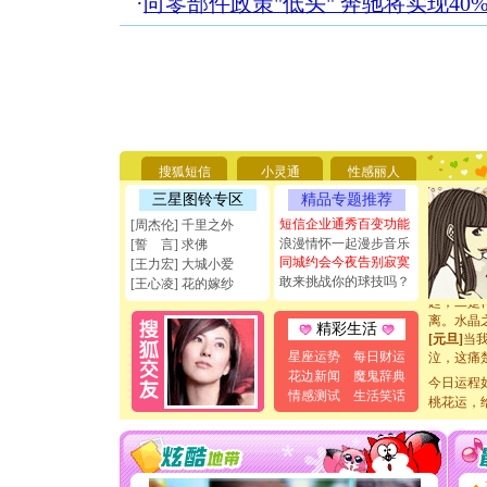
·
向零部件政策"低头" 奔驰将实现40
[圣诞节]
你太多，
要平安！
[圣诞节]
能正大光明
天都要快
搜狐短信
小灵通
性感丽人
[圣诞节]
三星图铃专区
精品专题推荐
如意,快乐
[元旦]
看
短信企业通秀百变功能
[周杰伦] 千里之外
断电。爱
浪漫情怀一起漫步音乐
[誓 言] 求佛
你是我专
同城约会今夜告别寂寞
[王力宏] 大城小爱
[元旦]
如
敢来挑战你的球技吗？
[王心凌] 花的嫁纱
起；二是
离。水晶
精彩生活
[元旦]
当
泣，这痛
星座运势
每日财运
卖了。水
花边新闻
魔鬼辞典
今日运程
[春节]
风
情感测试
生活笑话
桃花运，
颜！冬去
道一声平
[春节]
传
片叶子是
送你一棵