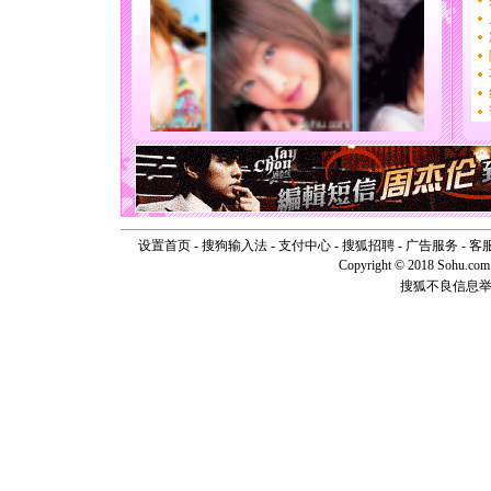
[圣诞节]
你太多，
要平安！
[圣诞节]
能正大光明
天都要快
[圣诞节]
如意,快乐
[元旦]
看
断电。爱
你是我专
[元旦]
如
起；二是
设置首页
-
搜狗输入法
-
支付中心
-
搜狐招聘
-
广告服务
-
客
离。水晶
Copyright © 2018 Sohu.com I
[元旦]
当
搜狐不良信息
泣，这痛
卖了。水
[春节]
风
颜！冬去
道一声平
[春节]
传
片叶子是
送你一棵