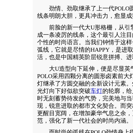
劲情、劲取继承了上一代POLO
线条明朗大胆，更具冲击力，愈显成
前脸的新一代大U形格栅，从引擎
成一条凌厉的线条，这个最引人注目
个性的时尚语言。当我们钟情于这样
弧线，它就是尽情的HAPPY，是进
活，也是中国精英阶层锐意拼搏、进
大U造型向下延伸，便是尽显英气
POLO采用四颗分离的圆形卤素前大
灯继承了方圆交融的全新设计元素。
光灯向下好似欲突破
车灯
的轮廓，给
时无刻蓄势待发的气势，完美地与当
现，锐意进取的都市文化契合。而突
更醒目宽阔，在增加豪华气息之余，
范，强化了新一代社会的时尚内涵。
而时尚的弧线在POLO劲情身上