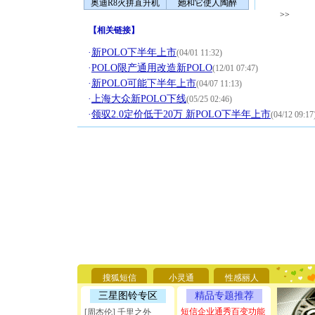
奥迪R8火拼直升机
她和它使人陶醉
>>
【
相关链接
】
·
新POLO下半年上市
(04/01 11:32)
·
POLO限产通用改造新POLO
(12/01 07:47)
·
新POLO可能下半年上市
(04/07 11:13)
·
上海大众新POLO下线
(05/25 02:46)
·
领驭2.0定价低于20万 新POLO下半年上市
(04/12 09:17
[圣诞节]
你太多，
要平安！
[圣诞节]
搜狐短信
小灵通
性感丽人
能正大光明
三星图铃专区
精品专题推荐
天都要快
[圣诞节]
短信企业通秀百变功能
[周杰伦] 千里之外