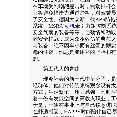
在车辆受到剧烈撞击时，制动推杆会
它将避免撞击力通过踏板，对驾驶员
了安全性。德国大众新一代ABS防抱
系统、MSR
发动机
牵引力矩控制系统
安全气囊的装备等等，使劲情和劲取
的安全桂冠，成为众相效仿的典范之
与装备，绝不因车小而有丝毫的懈怠
毫的怀疑，他总是能用它的坚强和有
的。
第五代人的青睐
现今社会的新一代中坚分子，是一
轻群体。他们对传统束缚观念没有太
方式，生活繁忙、压力感强，同时注
着一份有发展空间的高收入职业，工
于是，一辆在事业上与自己锐意进取
在舒适感受，HAPPY时能陪伴自己