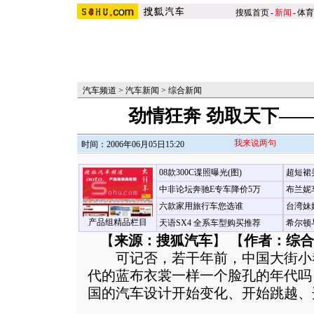
搜狐首页
-
新闻
-
体育
汽车频道
>
汽车新闻
>
综合新闻
劲情狂奔 劲取天下——
我来说两句
时间：2006年06月05日15:20
08款300C谍照曝光(图)
超短裙
中非论坛奔驰E专车降价5万
布兰妮
六款家用旅行车您选谁
台湾妹
产品组精品栏目
天语SX4 全系车型购买推荐
希尔顿
【
来源：搜狐汽车
】 【
作者：综合
可记否，若干年前，中国大街小
代的蓝布衣裳一样一个脸孔的年代吗
国的汽车设计开始变化、开始跳越、