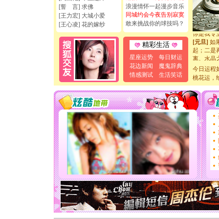
如意,快乐
浪漫情怀一起漫步音乐
[誓 言] 求佛
[元旦]
看
同城约会今夜告别寂寞
[王力宏] 大城小爱
断电。爱
敢来挑战你的球技吗？
[王心凌] 花的嫁纱
你是我专
[元旦]
如
精彩生活
起；二是
离。水晶
星座运势
每日财运
[元旦]
当
花边新闻
魔鬼辞典
今日运程
泣，这痛
情感测试
生活笑话
卖了。水
桃花运，
[春节]
风
颜！冬去
道一声平
[春节]
传
片叶子是
送你一棵
[圣诞节]
你太多，
要平安！
[圣诞节]
能正大光明
天都要快
[圣诞节]
如意,快乐
[元旦]
看
断电。爱