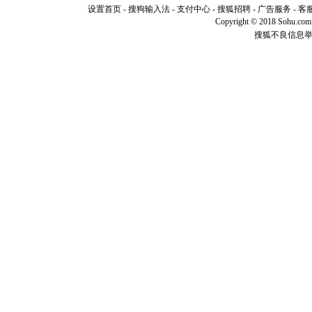
你是我专
设置首页
-
搜狗输入法
-
支付中心
-
搜狐招聘
-
广告服务
-
客
[元旦]
如
Copyright © 2018 Sohu.com I
起；二是
搜狐不良信息
离。水晶
[元旦]
当
泣，这痛
卖了。水
[春节]
风
颜！冬去
道一声平
[春节]
传
片叶子是
送你一棵