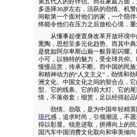
第五代人的好伴侣。而在家庭方面，
多选择30岁左右，活跃的劲情、机
间歇第一个面对他们的家，一个陪伴
终能令他们在压力之后放松心境，重
从懂事起便置身改革开放环境中
熏陶，思想呈多元化趋势。而其中典
是犹如阿尔卑斯山巅一般异彩闪耀。
小可，以独特的魅力，受全球共仰。
慢慢品赏，传承不断。而中国的民族
和精神动力的“人文主义”，劲情和
洲文化、中国文化之间的契合点，它
型、它的线条、它的前大灯、它的尾
情，不落俗套；细赏，足以经得起品
劲情、劲取，是为中国年轻精英
现代
感，追求时尚，引领潮流，不愿
得以彰显。锐意进取，拼搏向上的民
国汽车中国消费文化取向和审美倾向