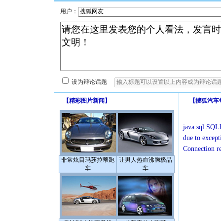
用户：
设为辩论话题
【
精彩图片新闻
】
【
搜狐汽车
java.sql.SQLE
due to except
Connection r
非常炫目玛莎拉蒂跑
让男人热血沸腾极品
车
车