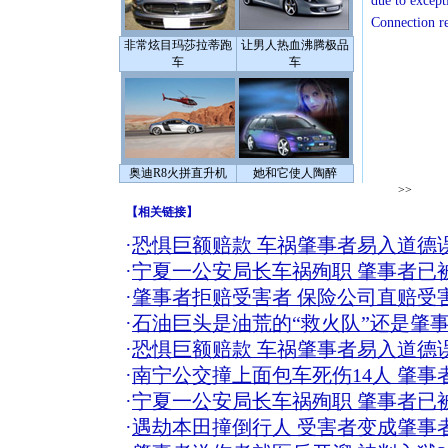
due to except
Connection r
非常炫目玛莎拉蒂跑
让男人热血沸腾极品
车
车
奥迪R8火拼直升机
她和它使人陶醉
>>
【
相关链接
】
·
恐惧巨额赔款 车祸肇事者易入道德
·
宁夏一公安局长车祸殉职 肇事者已
·
肇事者拒赔受害者 保险公司直赔受
·
石油巨头是油荒的“救火队”还是肇事
·
恐惧巨额赔款 车祸肇事者易入道德
·
南宁公交撞上面包车死伤14人 肇事
·
宁夏一公安局长车祸殉职 肇事者已
·
遇劫本田撞倒行人 受害者变成肇事者