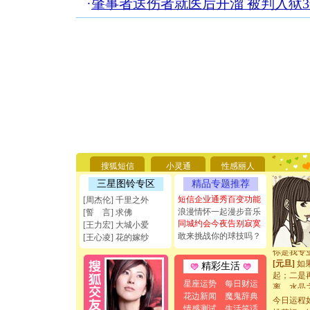
·
肇事者送伤者就医后开溜 被判入狱
[圣诞节]
你太多，
要平安！
[圣诞节]
搜狐短信
小灵通
性感丽人
能正大光明
三星图铃专区
精品专题推荐
天都要快
短信企业通秀百变功能
[周杰伦] 千里之外
[圣诞节]
浪漫情怀一起漫步音乐
如意,快乐
[誓 言] 求佛
同城约会今夜告别寂寞
[元旦]
看
[王力宏] 大城小爱
断电。爱
敢来挑战你的球技吗？
[王心凌] 花的嫁纱
你是我专
[元旦]
如
精彩生活
起；二是
离。水晶
星座运势
每日财运
[元旦]
当
花边新闻
魔鬼辞典
今日运程
泣，这痛
情感测试
生活笑话