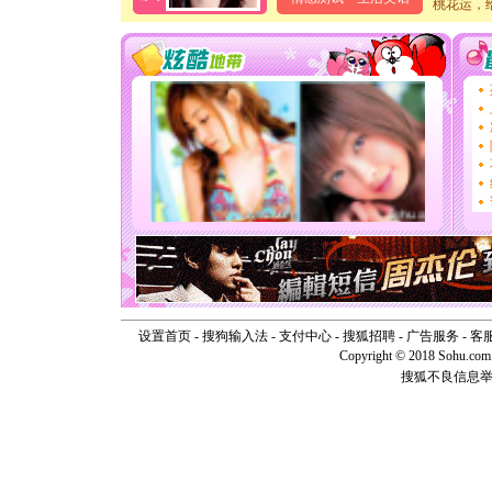
桃花运，
卖了。水
[春节]
风
颜！冬去
道一声平
[春节]
传
片叶子是
送你一棵
[圣诞节]
你太多，
要平安！
[圣诞节]
能正大光明
天都要快
[圣诞节]
如意,快乐
[元旦]
看
断电。爱
你是我专
设置首页
-
搜狗输入法
-
支付中心
-
搜狐招聘
-
广告服务
-
客
[元旦]
如
Copyright © 2018 Sohu.com I
起；二是
搜狐不良信息
离。水晶
[元旦]
当
泣，这痛
卖了。水
[春节]
风
颜！冬去