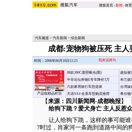
搜狐首页
-
新闻
-
体育
汽车频道
>
汽车新闻
>
综合新闻
成都:宠物狗被压死 主
我来说两句
时间：2006年06月18日12:23
08款300C谍照曝光(图)
超短裙
中非论坛奔驰E专车降价5万
布兰妮
六款家用旅行车您选谁
台湾妹
产品组精品栏目
天语SX4 全系车型购买推荐
希尔顿
【
来源：四川新闻网-成都晚报
】 
给狗下跪？爱犬身亡 主人反惹
让人给狗下跪，这样的事可能谁
7时过，肖家河一条跑到道路中间的