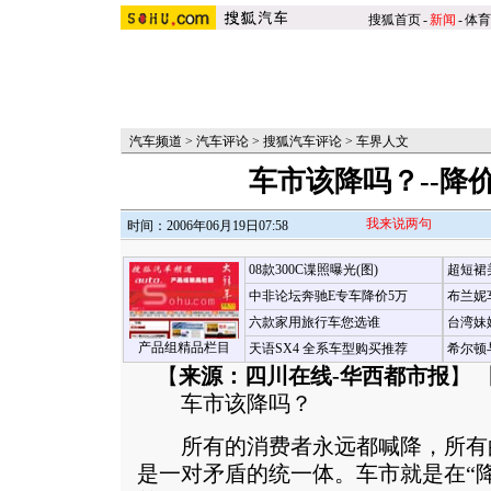
搜狐首页
-
新闻
-
体育
汽车频道
>
汽车评论
>
搜狐汽车评论
>
车界人文
车市该降吗？--降
我来说两句
时间：2006年06月19日07:58
08款300C谍照曝光(图)
超短裙
中非论坛奔驰E专车降价5万
布兰妮
六款家用旅行车您选谁
台湾妹
产品组精品栏目
天语SX4 全系车型购买推荐
希尔顿
【
来源：四川在线-华西都市报
】 
车市该降吗？
所有的消费者永远都喊降，所有
是一对矛盾的统一体。车市就是在“