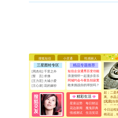
[圣诞节]
你太多，
要平安！
[圣诞节]
能正大光明
搜狐短信
小灵通
性感丽人
天都要快
[圣诞节]
三星图铃专区
精品专题推荐
如意,快乐
短信企业通秀百变功能
[周杰伦] 千里之外
[元旦]
看
浪漫情怀一起漫步音乐
[誓 言] 求佛
断电。爱
同城约会今夜告别寂寞
[王力宏] 大城小爱
你是我专
敢来挑战你的球技吗？
[王心凌] 花的嫁纱
[元旦]
如
起；二是
离。水晶
精彩生活
[元旦]
当
星座运势
每日财运
泣，这痛
花边新闻
魔鬼辞典
卖了。水
今日运程
情感测试
生活笑话
[春节]
风
桃花运，
颜！冬去