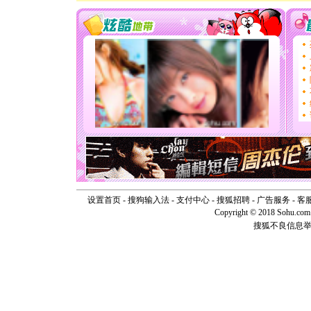
道一声平
[春节]
传
片叶子是
送你一棵
[圣诞节]
你太多，
要平安！
[圣诞节]
能正大光明
天都要快
[圣诞节]
如意,快乐
[元旦]
看
断电。爱
你是我专
[元旦]
如
起；二是
设置首页
-
搜狗输入法
-
支付中心
-
搜狐招聘
-
广告服务
-
客
离。水晶
Copyright © 2018 Sohu.com I
[元旦]
当
搜狐不良信息
泣，这痛
卖了。水
[春节]
风
颜！冬去
道一声平
[春节]
传
片叶子是