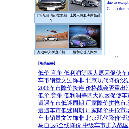
due to except
Connection r
非常炫目玛莎拉蒂跑
让男人热血沸腾极品
车
车
奥迪R8火拼直升机
她和它使人陶醉
>>
【
相关链接
】
·
低价 竞争 低利润等四大原因促使车
·
车市销量文过饰非 北京现代降价没
·
2006车市降价接连 价格战会否重出
·
低价 竞争 低利润等四大原因促使车
·
遭遇车市低迷周期 厂家降价拼抢市
·
遭遇车市低迷周期 厂家降价拼抢市
·
车市销量文过饰非 北京现代降价没
·
马自达6全线降价 中级车市进入战