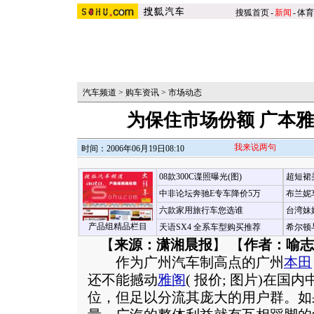
搜狐首页
-
新闻
-
体育
汽车频道
>
购车资讯
>
市场动态
为保住市场份额 广本
我来说两句
时间：2006年06月19日08:10
08款300C谍照曝光(图)
超短裙
中非论坛奔驰E专车降价5万
布兰妮
六款家用旅行车您选谁
台湾妹
产品组精品栏目
天语SX4 全系车型购买推荐
希尔顿
【
来源：潇湘晨报
】 【
作者：喻志
作为广州汽车制高点的广州
本田
还不能撼动
雅阁
(
报价
;
图片
)在国内
位，但足以分流其庞大的用户群。如