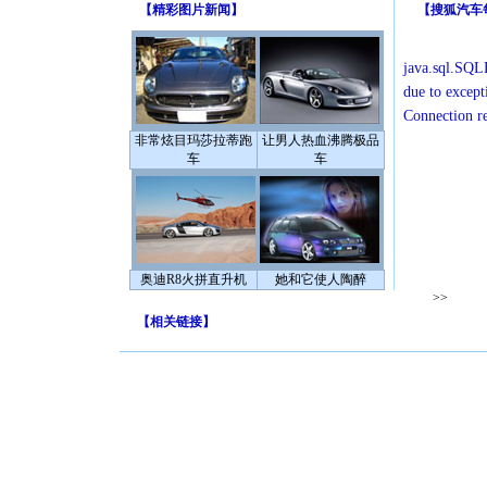
【
精彩图片新闻
】
【
搜狐汽车
java.sql.SQLE
due to except
Connection r
非常炫目玛莎拉蒂跑
让男人热血沸腾极品
车
车
奥迪R8火拼直升机
她和它使人陶醉
>>
【
相关链接
】