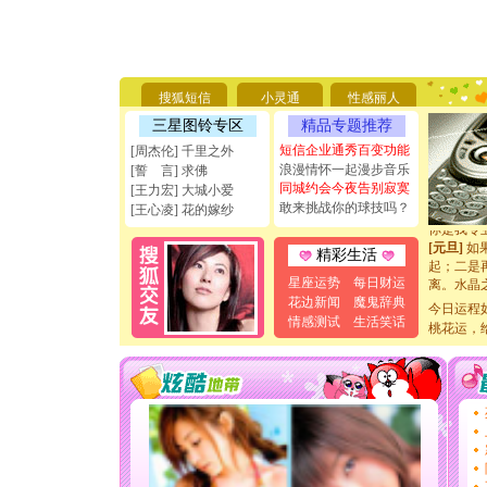
[圣诞节]
你太多，
要平安！
[圣诞节]
搜狐短信
小灵通
性感丽人
能正大光明
三星图铃专区
精品专题推荐
天都要快
[圣诞节]
短信企业通秀百变功能
[周杰伦] 千里之外
如意,快乐
浪漫情怀一起漫步音乐
[誓 言] 求佛
[元旦]
看
同城约会今夜告别寂寞
[王力宏] 大城小爱
断电。爱
敢来挑战你的球技吗？
[王心凌] 花的嫁纱
你是我专
[元旦]
如
精彩生活
起；二是
离。水晶
星座运势
每日财运
[元旦]
当
花边新闻
魔鬼辞典
今日运程
泣，这痛
情感测试
生活笑话
桃花运，
卖了。水
[春节]
风
颜！冬去
道一声平
[春节]
传
片叶子是
送你一棵
[圣诞节]
你太多，