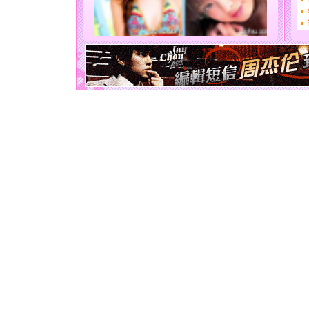
要平安！
[圣诞节]
能正大光明
天都要快
[圣诞节]
如意,快乐
[元旦]
看
断电。爱
你是我专
[元旦]
如
起；二是
离。水晶
[元旦]
当
泣，这痛
卖了。水
[春节]
风
颜！冬去
道一声平
[春节]
传
片叶子是
送你一棵