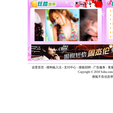
[春节]
风
颜！冬去
道一声平
[春节]
传
片叶子是
送你一棵
[圣诞节]
你太多，
要平安！
[圣诞节]
能正大光明
天都要快
[圣诞节]
如意,快乐
[元旦]
看
断电。爱
设置首页
-
搜狗输入法
-
支付中心
-
搜狐招聘
-
广告服务
-
客
你是我专
Copyright © 2018 Sohu.com I
[元旦]
如
搜狐不良信息
起；二是
离。水晶
[元旦]
当
泣，这痛
卖了。水
[春节]
风
颜！冬去
道一声平
[春节]
传