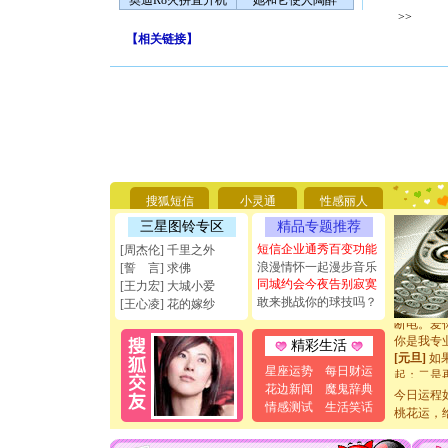
奥迪R8火拼直升机
她和它使人陶醉
>>
【
相关链接
】
[圣诞节]
你太多，
要平安！
搜狐短信
小灵通
性感丽人
[圣诞节]
三星图铃专区
精品专题推荐
能正大光明
天都要快
短信企业通秀百变功能
[周杰伦] 千里之外
[圣诞节]
浪漫情怀一起漫步音乐
[誓 言] 求佛
如意,快乐
同城约会今夜告别寂寞
[王力宏] 大城小爱
[元旦]
看
敢来挑战你的球技吗？
[王心凌] 花的嫁纱
断电。爱
你是我专
精彩生活
[元旦]
如
起；二是
星座运势
每日财运
离。水晶
花边新闻
魔鬼辞典
今日运程
[元旦]
当
情感测试
生活笑话
桃花运，
泣，这痛
卖了。水