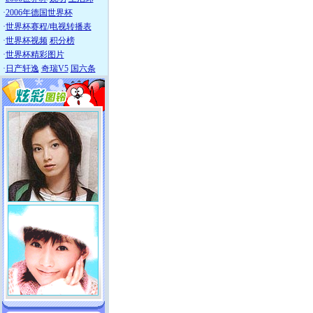
·
2006年德国世界杯
·
世界杯赛程/电视转播表
·
世界杯视频
积分榜
·
世界杯精彩图片
·
日产轩逸
奇瑞V5
国六条