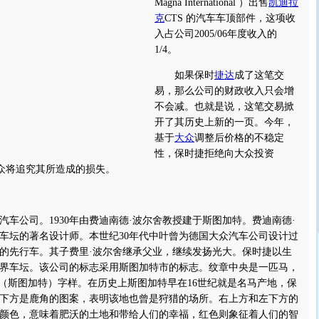
Magna International ）出售
凯迪拉
克
CTS 的汽车车顶部件，这项收
入占公司2005/06年度收入的
1/4。
如果保时
捷达
成了这笔交
易，那么公司的财政收入只会增
不会减。也就是说，这笔交易掀
开了其历史上新的一页。今年，
基于
大众
调整后价格的不稳定
性，保时捷拒绝向大众投资
大众将追究其所造成的损失。
公司。1930年由费迪南德·波尔舍教授建于斯图加特。费迪南德·
车坛的著名设计师。本世纪30年代中叶曾为德国大众汽车公司设计过
的先行车。其子费里·波尔舍继承父业，继续发扬光大。保时捷以生
界车坛。该公司的标志采用斯图加特市的标志。纹章中央是一匹马，
T（斯图加特）字样。在历史上斯图加特早在16世纪就是名马产地，保
下方是鹿角的图案，表明该地也曾是狩猎的场所。右上方和左下方的
颜色，意味着肥沃的土地和带给人们的幸福，红色则象征着人们的智