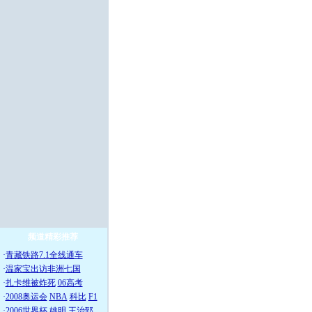
频道精彩推荐
·
青藏铁路7.1全线通车
·
温家宝出访非洲七国
·
扎卡维被炸死
06高考
·
2008奥运会
NBA
科比
F1
·
2006世界杯
姚明
王治郅