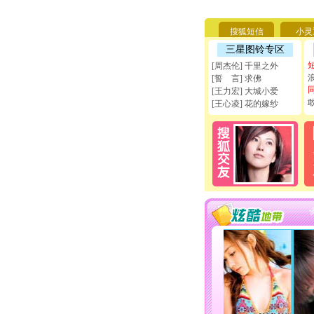
搜狐短信
小灵
三星图铃专区
[周杰伦] 千里之外
[誓 言] 求佛
[王力宏] 大城小爱
[王心凌] 花的嫁纱