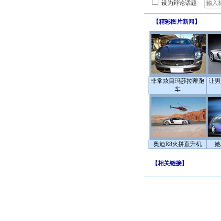
设为辩论话题
【
精彩图片新闻
】
非常炫目玛莎拉蒂跑
让男
车
奥迪R8火拼直升机
她
【
相关链接
】