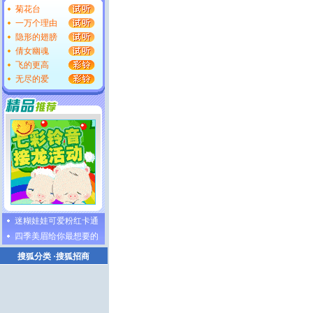
菊花台
一万个理由
隐形的翅膀
倩女幽魂
飞的更高
无尽的爱
迷糊娃娃可爱粉红卡通
四季美眉给你最想要的
搜狐分类
·
搜狐招商