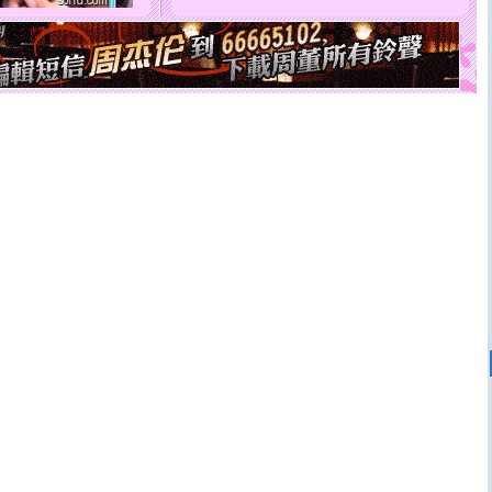
天都要快乐噢!
[圣诞节]
奉上一颗祝福的心,在这个特别的日子里,愿幸福,
如意,快乐,鲜花,一切美好的祝愿与你同在.圣诞快乐!
[元旦]
看到你我会触电；看不到你我要充电；没有你我会
断电。爱你是我职业，想你是我事业，抱你是我特长，吻
你是我专业！水晶之恋祝你新年快乐
[元旦]
如果上天让我许三个愿望，一是今生今世和你在一
起；二是再生再世和你在一起；三是三生三世和你不再分
离。水晶之恋祝你新年快乐
[元旦]
当我狠下心扭头离去那一刻，你在我身后无助地哭
泣，这痛楚让我明白我多么爱你。我转身抱住你：这猪不
卖了。水晶之恋祝你新年快乐。
[春节]
风柔雨润好月圆，半岛铁盒伴身边，每日尽显开心
颜！冬去春来似水如烟，劳碌人生需尽欢！听一曲轻歌，
道一声平安！新年吉祥万事如愿
[春节]
传说薰衣草有四片叶子：第一片叶子是信仰，第二
片叶子是希望，第三片叶子是爱情，第四片叶子是幸运。
送你一棵薰衣草，愿你新年快乐！