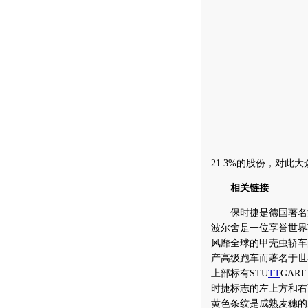
21.3%的股份，对此
相关链接
保时捷是德国著名汽车
波尔舍是一位享誉世界
风靡全球的甲壳虫轿车
产高级跑车而著名于世
上部标有STU
TT
GAR
时捷标志的左上方和右
黄色条纹是成熟麦穗的