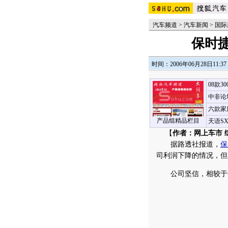
汽车频道
>
汽车新闻
>
国际
保时
时间：2006年06月28日11:37
08款3
中非论
六款家
产品组精品栏目
天语S
【
作者：网上车市 
据路透社报道，
保
司利润下降的情况，但
公司坚信，相较于去年