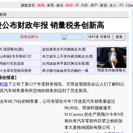
搜狐首页
-
新闻
-
体育
-
娱乐
-
财经
-
IT
-
汽车
-
房产
-
家居
-
女人
-
TV
-
Chi
新闻
捷公布财政年报 销量税务创新高
我来说两句
00C谍照曝光(图)
超短裙美女车内频频走光/图
坛奔驰E专车降价5万
布兰妮车上不穿内裤清晰走光/图
用旅行车您选谁
台湾妹妹单手遮巨胸当车模/图
明星车内偷情曝光
X4 全系车型购买推荐
希尔顿与妹妹房车内癫狂一幕
综合报道
】
时捷
了公布了第12个年度财务报告。尽管这项报告会让人们了解到公
其汽车销售量和所交纳的税务则达到了历史新高。
88,79台的销售量，公司有望在今年7月使其汽车销售量超过
90,00台。
而保时捷敞篷车
911Carrera 的生产商预计今年9月
将向有汽车零部件巨擘之称的加
拿大麦格纳国际有限公司.（