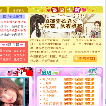
要平安！千万要知足！千万不要忘记我！
[圣诞节]
不只这样的日子才会想起你,而是这样的日子才
能正大光明地骚扰你,告诉你,圣诞要快乐!新年要快乐!天
通
性感丽人
天都要快乐噢!
精品专题推荐
[圣诞节]
奉上一颗祝福的心,在这个特别的日子里,愿幸福,
如意,快乐,鲜花,一切美好的祝愿与你同在.圣诞快乐!
短信企业通秀百变功能
[元旦]
看到你我会触电；看不到你我要充电；没有你我会
浪漫情怀一起漫步音乐
断电。爱你是我职业，想你是我事业，抱你是我特长，吻
同城约会今夜告别寂寞
你是我专业！水晶之恋祝你新年快乐
敢来挑战你的球技吗？
[元旦]
如果上天让我许三个愿望，一是今生今世和你在一
起；二是再生再世和你在一起；三是三生三世和你不再分
精彩生活
离。水晶之恋祝你新年快乐
[元旦]
当我狠下心扭头离去那一刻，你在我身后无助地哭
星座运势
每日财运
泣，这痛楚让我明白我多么爱你。我转身抱住你：这猪不
花边新闻
魔鬼辞典
今日运程如何？财运、事业运、
卖了。水晶之恋祝你新年快乐。
情感测试
生活笑话
桃花运，给你详细道来！！！
[春节]
风柔雨润好月圆，半岛铁盒伴身边，每日尽显开心
颜！冬去春来似水如烟，劳碌人生需尽欢！听一曲轻歌，
道一声平安！新年吉祥万事如愿
[春节]
传说薰衣草有四片叶子：第一片叶子是信仰，第二
片叶子是希望，第三片叶子是爱情，第四片叶子是幸运。
死了都要爱
送你一棵薰衣草，愿你新年快乐！
上海滩
[圣诞节]
圣诞节到了，想想没什么送给你的，又不打算给
寂寞沙洲冷
你太多，只有给你五千万：千万快乐！千万要健康！千万
隐形的翅膀
要平安！千万要知足！千万不要忘记我！
不怕不怕
[圣诞节]
不只这样的日子才会想起你,而是这样的日子才
约定
能正大光明地骚扰你,告诉你,圣诞要快乐!新年要快乐!天
谁动了我的琴弦