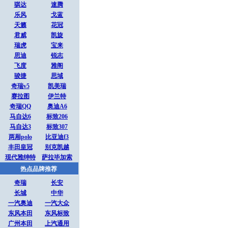
骐达
速腾
乐风
戈蓝
天籁
花冠
君威
凯旋
瑞虎
宝来
思迪
锐志
飞度
雅阁
骏捷
思域
奇瑞v5
凯美瑞
赛拉图
伊兰特
奇瑞QQ
奥迪A6
马自达6
标致206
马自达3
标致307
两厢polo
比亚迪f3
丰田皇冠
别克凯越
现代雅绅特
萨拉毕加索
热点品牌推荐
奇瑞
长安
长城
中华
一汽奥迪
一汽大众
东风本田
东风标致
广州本田
上汽通用