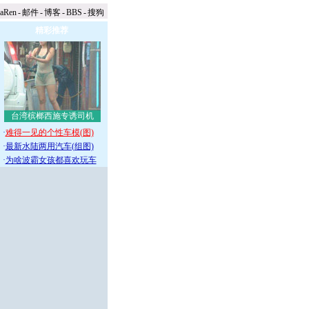
naRen
-
邮件
-
博客
-
BBS
-
搜狗
精彩推荐
台湾槟榔西施专诱司机
·
难得一见的个性车模(图)
·
最新水陆两用汽车(组图)
·
为啥波霸女孩都喜欢玩车