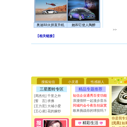
奥迪R8火拼直升机
她和它使人陶醉
>>
【
相关链接
】
[圣诞节]
你太多，
要平安！
搜狐短信
小灵通
性感丽人
[圣诞节]
能正大光明
三星图铃专区
精品专题推荐
天都要快
短信企业通秀百变功能
[周杰伦] 千里之外
[圣诞节]
浪漫情怀一起漫步音乐
[誓 言] 求佛
如意,快乐
同城约会今夜告别寂寞
[王力宏] 大城小爱
[元旦]
看
敢来挑战你的球技吗？
[王心凌] 花的嫁纱
断电。爱
你是我专
[元旦]
如
精彩生活
起；二是