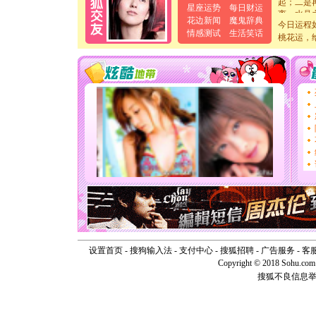
星座运势
每日财运
离。水晶
花边新闻
魔鬼辞典
[元旦]
当
今日运程
情感测试
生活笑话
泣，这痛
桃花运，
卖了。水
[春节]
风
颜！冬去
道一声平
[春节]
传
片叶子是
送你一棵
[圣诞节]
你太多，
要平安！
[圣诞节]
能正大光明
天都要快
[圣诞节]
如意,快乐
[元旦]
看
断电。爱
你是我专
设置首页
-
搜狗输入法
-
支付中心
-
搜狐招聘
-
广告服务
-
客
[元旦]
如
Copyright © 2018 Sohu.com I
起；二是
搜狐不良信息
离。水晶
[元旦]
当
泣，这痛