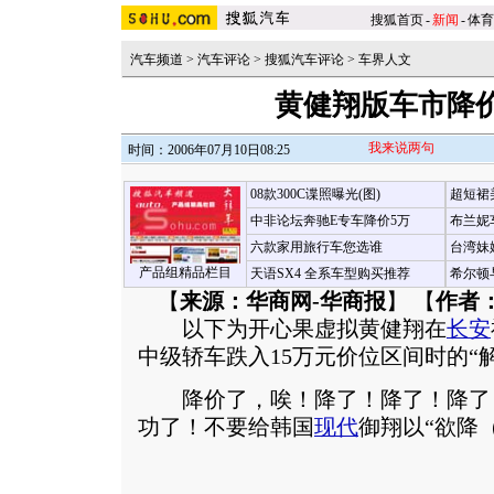
搜狐首页
-
新闻
-
体育
汽车频道
>
汽车评论
>
搜狐汽车评论
>
车界人文
黄健翔版车市降
我来说两句
时间：2006年07月10日08:25
08款300C谍照曝光(图)
超短裙
中非论坛奔驰E专车降价5万
布兰妮
六款家用旅行车您选谁
台湾妹
产品组精品栏目
天语SX4 全系车型购买推荐
希尔顿
【
来源：华商网-华商报
】 【
作者
以下为开心果虚拟黄健翔在
长安
中级轿车跌入15万元价位区间时的“
降价了，唉！降了！降了！降了
功了！不要给韩国
现代
御翔以“欲降（