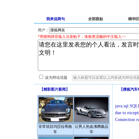
我来说两句
全部跟贴
精华
用户：
*用搜狗拼音输入法发帖子，体验更流畅的中文输入>>
设为辩论话题
【
精彩图片新闻
】
【
搜狐汽车
java.sql.SQLE
due to except
Connection r
非常炫目玛莎拉蒂跑
让男人热血沸腾极品
车
车