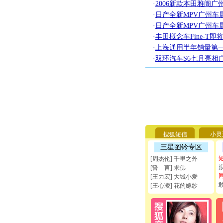
·
2006新款本田雅阁
·
日产全新MPV广州车
·
日产全新MPV广州车
·
丰田概念车Fine-T
·
上海通用半年销量第一
·
双环汽车S6七月亮相广州
搜狐短信
小灵
三星图铃专区
[周杰伦] 千里之外
[誓 言] 求佛
[王力宏] 大城小爱
[王心凌] 花的嫁纱