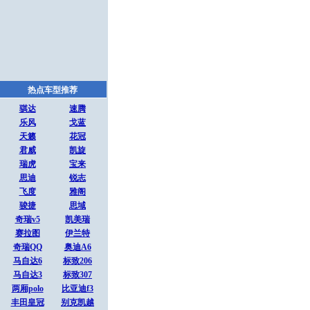
热点车型推荐
骐达
速腾
乐风
戈蓝
天籁
花冠
君威
凯旋
瑞虎
宝来
思迪
锐志
飞度
雅阁
骏捷
思域
奇瑞v5
凯美瑞
赛拉图
伊兰特
奇瑞QQ
奥迪A6
马自达6
标致206
马自达3
标致307
两厢polo
比亚迪f3
丰田皇冠
别克凯越