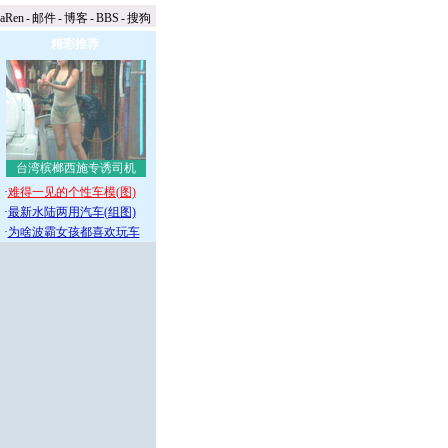
naRen
-
邮件
-
博客
-
BBS
-
搜狗
精彩推荐
台湾槟榔西施专诱司机
·
难得一见的个性车模(图)
·
最新水陆两用汽车(组图)
·
为啥波霸女孩都喜欢玩车