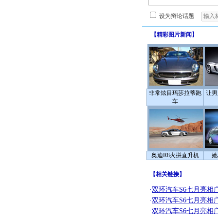
设为辩论话题
【
精彩图片新闻
】
非常炫目玛莎拉蒂跑
让男
车
奥迪R8火拼直升机
她
【
相关链接
】
·
双环汽车S6七月亮相广州
·
双环汽车S6七月亮相广州
·
双环汽车S6七月亮相广州