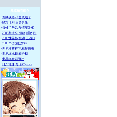
频道精彩推荐
·
青藏铁路7.1全线通车
·
绝对计划
后舍男生
·
雪佛兰乐风
爱情魔发师
·
2008奥运会
NBA
科比
F1
·
2006世界杯
姚明
王治郅
·
2006年德国世界杯
·
世界杯赛程/电视转播表
·
世界杯视频
积分榜
·
世界杯精彩图片
·
日产轩逸
奇瑞V5
s.h.e