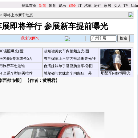
搜狐首页
-
新闻
-
体育
-
娱乐
-
财经
-
IT
-
汽车
-
房产
-
家居
-
女人
-
TV
-
Chi
>
即将上市新车动态
车展即将举行 参展新车提前曝光
我来说两句
00C谍照曝光(图)
超短裙美女车内频频走光/图
坛奔驰E专车降价5万
布兰妮车上不穿内裤清晰走光/图
用旅行车您选谁
台湾妹妹单手遮巨胸当车模/图
明星车内偷情曝光
X4 全系车型购买推荐
希尔顿与妹妹房车内癫狂一幕
华西都市报
】 【
作者：黄明君
】