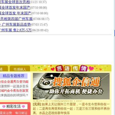
广州车展全球首次亮相
(11/21 10:37)
展全球首发年末国产
(07/10 08:00)
展全球首发 年末国产
(07/10 08:00)
即将亮相第四届广州车展
(07/06 08:17)
 广州车展新品造势
(07/03 15:47)
车展 售2.8万-5万
(06/26 09:42)
[圣诞节]
圣诞节到了，想想没什么送给你的，又不打算给
你太多，只有给你五千万：千万快乐！千万要健康！千万
要平安！千万要知足！千万不要忘记我！
[圣诞节]
不只这样的日子才会想起你,而是这样的日子才
通
性感丽人
能正大光明地骚扰你,告诉你,圣诞要快乐!新年要快乐!天
精品专题推荐
天都要快乐噢!
[圣诞节]
奉上一颗祝福的心,在这个特别的日子里,愿幸福,
短信企业通秀百变功能
如意,快乐,鲜花,一切美好的祝愿与你同在.圣诞快乐!
浪漫情怀一起漫步音乐
[元旦]
看到你我会触电；看不到你我要充电；没有你我会
同城约会今夜告别寂寞
断电。爱你是我职业，想你是我事业，抱你是我特长，吻
敢来挑战你的球技吗？
你是我专业！水晶之恋祝你新年快乐
[元旦]
如果上天让我许三个愿望，一是今生今世和你在一
精彩生活
起；二是再生再世和你在一起；三是三生三世和你不再分
离。水晶之恋祝你新年快乐
星座运势
每日财运