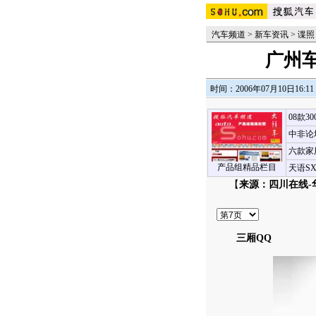
汽车频道
>
新车资讯
>
谍照
广州
时间：2006年07月10日16:11
08款3
中非论
六款家
产品组精品栏目
天语S
【
来源：四川在线-
三厢QQ