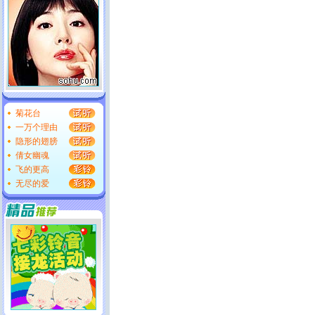
菊花台
一万个理由
隐形的翅膀
倩女幽魂
飞的更高
无尽的爱