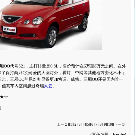
厢QQ代号S21，主打排量是0.8L，售价预计在6万至8万元之间。在外
除了保持两厢QQ可爱的大圆灯外，雾灯、中网等其他地方变化不小；
相比，三厢QQ的尾灯则显得更加协调、成熟。三厢QQ还是国内唯一
，但其车内空间超过奇瑞
风云
。
★☆
月
[
上一页
][
1
][
2
][
3
][
4
][
5
][
6
][7][
8
][
9
][
10
][
下一页
]
(责任编辑：hanzhe)