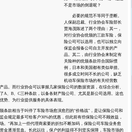
不是市场的倒退呢？
必要的规范不等同于垄断。
人保副总裁、行业协会车险部长
贾海茂陈述了两个理由：其一，
对行业协会统颁的三款车险，保
险公司可以选用，也可以独立向
保监会报备公司自主开发的产
品。其二，由行业协会来制定有
关险种的统颁条款符合国际惯
例，日本和美国都有类似举措。
很多成立时间不长的公司，缺乏
机动车保险市场的有关经营数
产品。而行业协会可以掌握几家保险公司的数据资源，在综合分析、
了A、B、C三种条款，以备各财产险公司、尤其是新公司选用。这也
优势、为行业提供服务的具体表现。
条款相当于叫停了车险市场愈演愈烈的“价格战”，是让保险公司和
监会规定最多可给客户30%的优惠，但此前有些保险公司不顾效益，
场。“再加上一些代理商索要的折扣不断加码，保险公司车险业务愈
资金逐渐贫血。长此以往，保户的利益得不到坚实保障，车险市场的