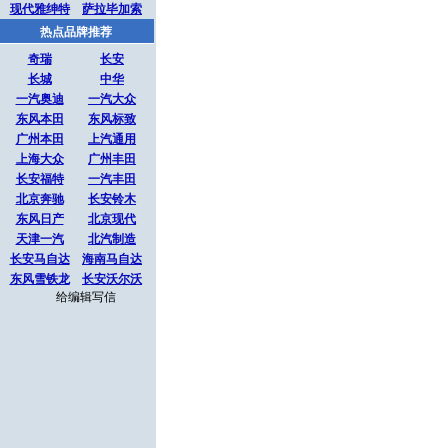
现代雅绅特
萨拉毕加索
热点品牌推荐
奇瑞
长安
长城
中华
一汽奥迪
一汽大众
东风本田
东风标致
广州本田
上汽通用
上海大众
广州丰田
长安福特
一汽丰田
北京奔驰
长安铃木
东风日产
北京现代
天津一汽
北汽制造
长安马自达
海南马自达
东风雪铁龙
长安沃尔沃
给编辑写信