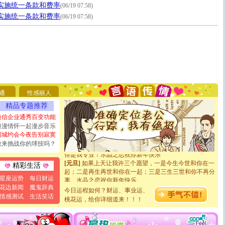
实施统一条款和费率
(06/19 07:58)
实施统一条款和费率
(06/19 07:58)
[圣诞节]
圣诞节到了，想想没什么送给你的，又不打算给
你太多，只有给你五千万：千万快乐！千万要健康！千万
要平安！千万要知足！千万不要忘记我！
[圣诞节]
不只这样的日子才会想起你,而是这样的日子才
通
性感丽人
能正大光明地骚扰你,告诉你,圣诞要快乐!新年要快乐!天
精品专题推荐
天都要快乐噢!
[圣诞节]
奉上一颗祝福的心,在这个特别的日子里,愿幸福,
短信企业通秀百变功能
如意,快乐,鲜花,一切美好的祝愿与你同在.圣诞快乐!
浪漫情怀一起漫步音乐
[元旦]
看到你我会触电；看不到你我要充电；没有你我会
同城约会今夜告别寂寞
断电。爱你是我职业，想你是我事业，抱你是我特长，吻
敢来挑战你的球技吗？
你是我专业！水晶之恋祝你新年快乐
[元旦]
如果上天让我许三个愿望，一是今生今世和你在一
精彩生活
起；二是再生再世和你在一起；三是三生三世和你不再分
离。水晶之恋祝你新年快乐
星座运势
每日财运
[元旦]
当我狠下心扭头离去那一刻，你在我身后无助地哭
花边新闻
魔鬼辞典
今日运程如何？财运、事业运、
泣，这痛楚让我明白我多么爱你。我转身抱住你：这猪不
情感测试
生活笑话
桃花运，给你详细道来！！！
卖了。水晶之恋祝你新年快乐。
[春节]
风柔雨润好月圆，半岛铁盒伴身边，每日尽显开心
颜！冬去春来似水如烟，劳碌人生需尽欢！听一曲轻歌，