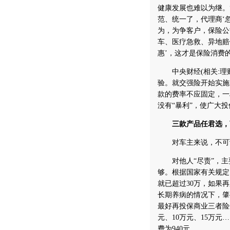
健康发展也难以为继。
范、统一了，代理商‘
为，为争客户，保险公
车、医疗急救、异地赔
惠’，这才是保险消费
中央财经(相关:理财
验。就交强险开始实施
款的费率不应固定，一
没有“暴利”，使广大
三款产品任君选，
对车主来说，不可预
对他人“尽责”，主
够。根据国家有关规定
就已超过30万，如果
长期养病的情况下，肇
最好再投保商业三者险
元、10万元、15万元
费为940元。