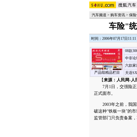
汽车频道
>
购车资讯
>
保险
车险"
时间：2006年07月17日11:11
08款3
中非论
六款家
产品组精品栏目
天语S
【
来源：人民网-人
7月1日，交强险正
正式面市。
2003年之前，我国
破这种“铁板一块”的市
监管部门只负责备案，