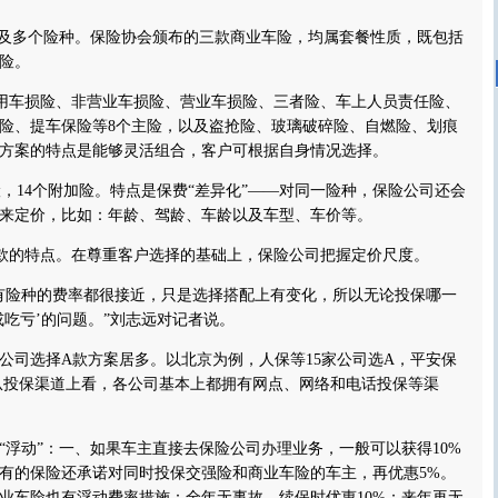
及多个险种。保险协会颁布的三款商业车险，均属套餐性质，既包括
险。
车损险、非营业车损险、营业车损险、三者险、车上人员责任险、
险、提车保险等8个主险，以及盗抢险、玻璃破碎险、自燃险、划痕
个方案的特点是能够灵活组合，客户可根据自身情况选择。
14个附加险。特点是保费“差异化”——对同一险种，保险公司还会
来定价，比如：年龄、驾龄、车龄以及车型、车价等。
的特点。在尊重客户选择的基础上，保险公司把握定价尺度。
险种的费率都很接近，只是选择搭配上有变化，所以无论投保哪一
或吃亏’的问题。”刘志远对记者说。
司选择A款方案居多。以北京为例，人保等15家公司选A，平安保
从投保渠道上看，各公司基本上都拥有网点、网络和电话投保等渠
动”：一、如果车主直接去保险公司办理业务，一般可以获得10%
有的保险还承诺对同时投保交强险和商业车险的车主，再优惠5%。
业车险也有浮动费率措施：全年无事故，续保时优惠10%；来年再无