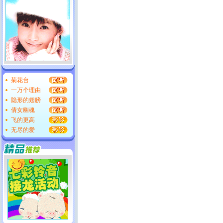
菊花台
一万个理由
隐形的翅膀
倩女幽魂
飞的更高
无尽的爱