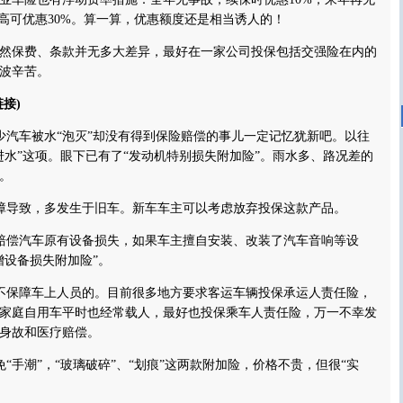
最高可优惠30%。算一算，优惠额度还是相当诱人的！
保费、条款并无多大差异，最好在一家公司投保包括交强险在内的
波辛苦。
接)
少汽车被水“泡灭”却没有得到保险赔偿的事儿一定记忆犹新吧。以往
进水”这项。眼下已有了“发动机特别损失附加险”。雨水多、路况差的
。
导致，多发生于旧车。新车车主可以考虑放弃投保这款产品。
偿汽车原有设备损失，如果车主擅自安装、改装了汽车音响等设
增设备损失附加险”。
保障车上人员的。目前很多地方要求客运车辆投保承运人责任险，
家庭自用车平时也经常载人，最好也投保乘车人责任险，万一不幸发
身故和医疗赔偿。
手潮”，“玻璃破碎”、“划痕”这两款附加险，价格不贵，但很“实