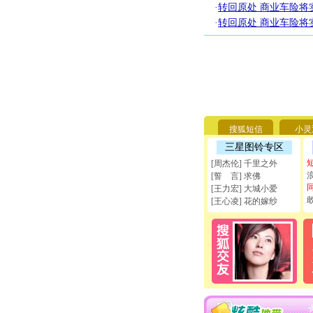
·
转回原处 商业车险将
·
转回原处 商业车险将
搜狐短信
小灵
三星图铃专区
[周杰伦] 千里之外
[誓 言] 求佛
[王力宏] 大城小爱
[王心凌] 花的嫁纱