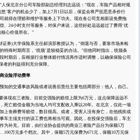
”人保北京分公司车险部副总经理刘志远说：“现在，车险产品相对规
忽悠’客户的机会少了，加上7月1日以后，保监会将严惩恶意杀价行
司就得在理赔和维护等服务上下功夫。现在各公司竞相新设免费拖
偿、24小时支付等服务，对保户来说，这些好处远远超过了费用‘优
的核心价值所在。”
证券)大学保险系主任郝演苏教授认为，“倒退与否，要靠市场来检
的特殊时期而言，‘统颁’是较稳妥的办法。”但他同时指出，统颁条
段时期后，应根据行业整体赔付情况再作适时调整，以确保保险公司
投保者的利益得到充分保障。
商业险浮动费率
知的交通事故风险或者说善后责任主要包括两部分：他人，自己。
要体现在三者险。目前交强险的赔偿上限为6万元，这点保障远远不
，死亡赔偿金额为当地人均可支配收入乘以20年。在北京，仅此一项
再加上丧葬费等赔偿，数目很高。或者，受害人没有身亡，在他残疾或
事车主须支付的误工费也将相当可观。因此，在投保交强险后，车主
作为补充。目前，由行业协会提供的商业三者险产品分为保额5万
……100万元多个档次。其中，保额5万元保费为671元，保额10万元保