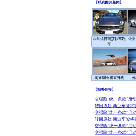
【
精彩图片新闻
】
非常炫目玛莎拉蒂跑
让男
车
奥迪R8火拼直升机
她
【
相关链接
】
·
交强险“统一条款”启
·
转回原处 商业车险将
·
交强险“统一条款”启
·
转回原处 商业车险将
·
交强险“统一条款”启
·
交强险“统一条款”启