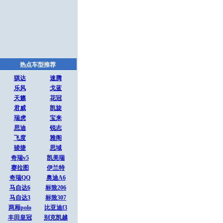
热点车型推荐
骐达
速腾
乐风
戈蓝
天籁
花冠
君威
凯旋
瑞虎
宝来
思迪
锐志
飞度
雅阁
骏捷
思域
奇瑞v5
凯美瑞
赛拉图
伊兰特
奇瑞QQ
奥迪A6
马自达6
标致206
马自达3
标致307
两厢polo
比亚迪f3
丰田皇冠
别克凯越