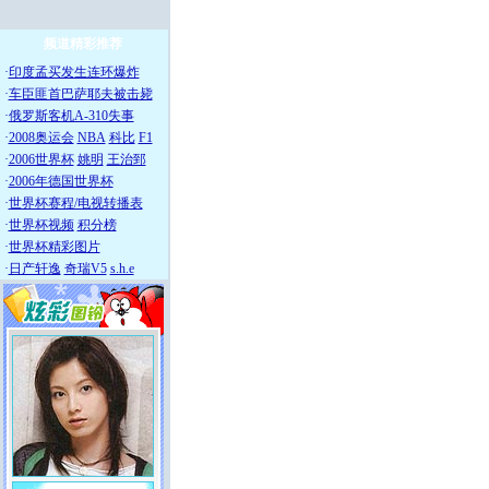
频道精彩推荐
·
印度孟买发生连环爆炸
·
车臣匪首巴萨耶夫被击毙
·
俄罗斯客机A-310失事
·
2008奥运会
NBA
科比
F1
·
2006世界杯
姚明
王治郅
·
2006年德国世界杯
·
世界杯赛程/电视转播表
·
世界杯视频
积分榜
·
世界杯精彩图片
·
日产轩逸
奇瑞V5
s.h.e