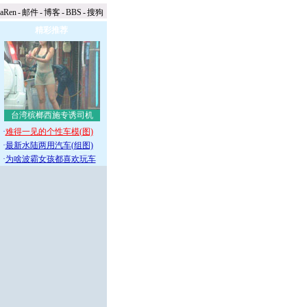
naRen
-
邮件
-
博客
-
BBS
-
搜狗
精彩推荐
台湾槟榔西施专诱司机
·
难得一见的个性车模(图)
·
最新水陆两用汽车(组图)
·
为啥波霸女孩都喜欢玩车