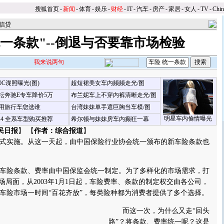
搜狐首页
-
新闻
-
体育
-
娱乐
-
财经
-
IT
-
汽车
-
房产
-
家居
-
女人
-
TV
-
Chi
信贷
统一条款"--倒退与否要靠市场检验
我来说两句
00C谍照曝光(图)
超短裙美女车内频频走光/图
坛奔驰E专车降价5万
布兰妮车上不穿内裤清晰走光/图
用旅行车您选谁
台湾妹妹单手遮巨胸当车模/图
明星车内偷情曝光
X4 全系车型购买推荐
希尔顿与妹妹房车内癫狂一幕
民日报
】 【
作者：综合报道
】
式实施。从这一天起，由中国保险行业协会统一颁布的新车险条款也
车险条款、费率由中国保监会统一制定。为了多样化的市场需求，打
场局面，从2003年1月1日起，车险费率、条款的制定权交由各公司，
车险市场一时间“百花齐放”，每类险种都为消费者提供了多个选择。
而这一次，为什么又走“回头
路”？将条款、费率统一呢？这是