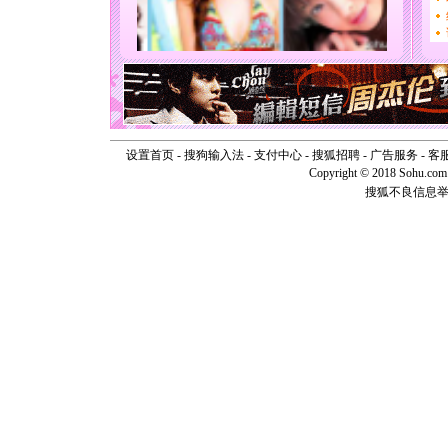
要平安！
[圣诞节]
能正大光明
天都要快
[圣诞节]
如意,快乐
[元旦]
看
断电。爱
你是我专
设置首页
-
搜狗输入法
-
支付中心
-
搜狐招聘
-
广告服务
-
客
[元旦]
如
Copyright © 2018 Sohu.com I
起；二是
搜狐不良信息
离。水晶
[元旦]
当
泣，这痛
卖了。水
[春节]
风
颜！冬去
道一声平
[春节]
传
片叶子是
送你一棵