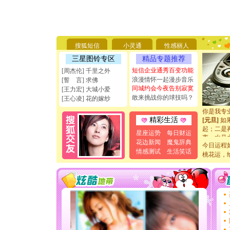
[圣诞节]
你太多，
要平安！
[圣诞节]
搜狐短信
小灵通
性感丽人
能正大光明
三星图铃专区
精品专题推荐
天都要快
短信企业通秀百变功能
[周杰伦] 千里之外
[圣诞节]
浪漫情怀一起漫步音乐
[誓 言] 求佛
如意,快乐
同城约会今夜告别寂寞
[元旦]
看
[王力宏] 大城小爱
敢来挑战你的球技吗？
断电。爱
[王心凌] 花的嫁纱
你是我专
[元旦]
如
精彩生活
起；二是
离。水晶
星座运势
每日财运
[元旦]
当
花边新闻
魔鬼辞典
今日运程
泣，这痛
情感测试
生活笑话
桃花运，
卖了。水
[春节]
风
颜！冬去
道一声平
[春节]
传
片叶子是
送你一棵
[圣诞节]
你太多，