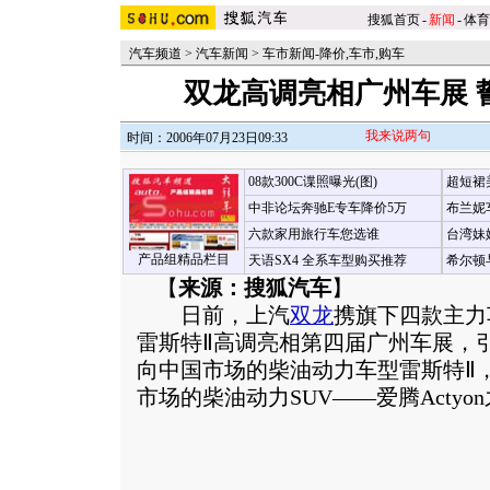
搜狐首页
-
新闻
-
体育
汽车频道
>
汽车新闻
>
车市新闻-降价,车市,购车
双龙高调亮相广州车展 
我来说两句
时间：2006年07月23日09:33
08款300C谍照曝光(图)
超短裙
中非论坛奔驰E专车降价5万
布兰妮
六款家用旅行车您选谁
台湾妹
产品组精品栏目
天语SX4 全系车型购买推荐
希尔顿
【
来源：搜狐汽车
】
日前，上汽
双龙
携旗下四款主力
雷斯特Ⅱ高调亮相第四届广州车展，
向中国市场的柴油动力车型雷斯特Ⅱ，
市场的柴油动力SUV——爱腾Actyo