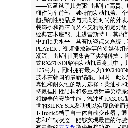
——它延续了其先驱“雷斯特”高贵
栅作为车前部，独特的发动机盖、个
超强的性能品质与其高雅时尚的外表
装饰条和简洁而又不失精致的尾灯组
经典艺术座驾。走进雷斯特Ⅱ，其内
中的顶尖水平：具有防盗点火系统，车
PLAYER，视频播放器等的多媒体
潮流。雷斯特Ⅱ更集合了尖端科技，
式RX270XDi柴油发动机置身其中，其
165马力，同时拥有最大为340/240
技术在韩国的最新结晶。同时，此次
靠性和耐久性的动力选择：柴油机和
持最佳刚性结构和多重喷射等尖端系
相媲美的安静性能，汽油机RX320
世的SILKY SIX发动机以实现稳
T-Tronic5档手自一体自动变速器
志和车辆状态，能够实现最佳的行驶
有最新的
方向盘
指尖换档功能，尽显