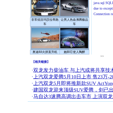
java.sql.SQLE
due to except
Connection r
非常炫目玛莎拉蒂跑
让男人热血沸腾极品
车
车
奥迪R8火拼直升机
她和它使人陶醉
>>
【
相关链接
】
·
双龙发力柴油车 与上汽或将共享技
·
上汽双龙爱腾5月10日上市 售23万-2
·
上汽双龙5月即将推新款SUV ActYon
·
建国双龙迎来顶级SUV爱腾，剑已
·
马自达3速腾高调出击车市 上演双