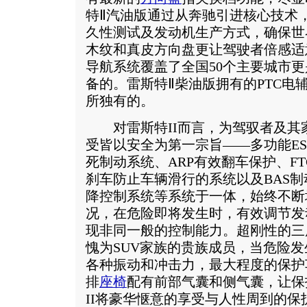
特Ⅱ汽油版通过从奔驰引进核心技术
久性测试及发动机生产方式，确保世
木纹和真皮方向盘更让驾驶者倍感适
导航系统覆盖了全国50个主要城市更
备的。雷斯特Ⅱ柴油版拥有的PTC电
所独有的。
对雷斯特II而言，为驾驭者及其
受皆以安全为第一宗旨——多功能ES
死制动系统、ARP有效翻车保护、F
刹车防止车辆滑行的系统以及BAS制
降控制系统等系统于一体，始终不断
况，在危险即将发生时，有效调节发
现非同一般的控制能力。超刚性的三
愧为SUV家族的贵族成员，当危险
各种振动和冲击力，最大程度的保护
排
座椅
配有前部气囊和侧气囊，让保
II将豪华惬意的享受与人性周到的