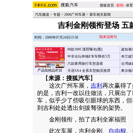
搜狐首页
-
新闻
-
体育
汽车频道
>
专题
>
2006广州车展
>
展车相关新闻
吉利金刚领衔登场 五
我来说两句
时间：2006年07月24日13:58
08款300C谍照曝光(图)
超短裙
中非论坛奔驰E专车降价5万
布兰妮
六款家用旅行车您选谁
台湾妹
产品组精品栏目
天语SX4 全系车型购买推荐
希尔顿
【
来源：搜狐汽车
】
这次广州车展，
吉利
再次赢得了
的是，吉利一改以往做法，只展出了
车，似乎少了些吸引眼球的东西，但
到吉利处处透出剑拔驽张的架势。
金刚领衔，拍了吉利全家福照
此次车展，吉利金刚、
自由舰
、