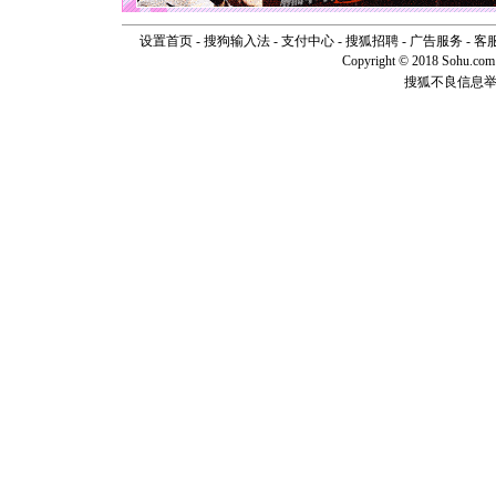
[元旦]
看
断电。爱
设置首页
-
搜狗输入法
-
支付中心
-
搜狐招聘
-
广告服务
-
客
你是我专
Copyright © 2018 Sohu.com I
[元旦]
如
搜狐不良信息
起；二是
离。水晶
[元旦]
当
泣，这痛
卖了。水
[春节]
风
颜！冬去
道一声平
[春节]
传
片叶子是
送你一棵