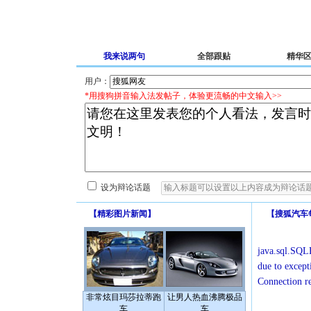
我来说两句
全部跟贴
精华
用户：
*用搜狗拼音输入法发帖子，体验更流畅的中文输入>>
设为辩论话题
【
精彩图片新闻
】
【
搜狐汽车
java.sql.SQLE
due to except
Connection r
非常炫目玛莎拉蒂跑
让男人热血沸腾极品
车
车