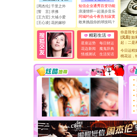
天都要快
短信企业通秀百变功能
[周杰伦] 千里之外
[圣诞节]
浪漫情怀一起漫步音乐
[誓 言] 求佛
如意,快乐
同城约会今夜告别寂寞
[王力宏] 大城小爱
[元旦]
看
敢来挑战你的球技吗？
[王心凌] 花的嫁纱
断电。爱
你是我专
精彩生活
[元旦]
如
起；二是
星座运势
每日财运
离。水晶
花边新闻
魔鬼辞典
今日运程
[元旦]
当
情感测试
生活笑话
泣，这痛
桃花运，
卖了。水
[春节]
风
颜！冬去
道一声平
[春节]
传
片叶子是
送你一棵
[圣诞节]
你太多，
要平安！
[圣诞节]
能正大光明
天都要快
[圣诞节]
如意,快乐