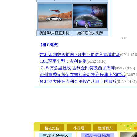
奥迪R8火拼直升机
她和它使人陶醉
>>
【
相关链接
】
·
吉利金刚销售扩网 7月中下旬进入京城市场
(07/11 15:0
·
1.8L冠军车型：吉利金刚
(06/22 11:16)
·
２.５万公里挑战 吉利金刚笑傲西子湖畔
(05/17 09:55)
·
台州市委元茂荣在吉利金刚投产庆典上的讲话
(04/07 
·
叙利亚大使在吉利金刚投产庆典上的致辞
(04/07 14:31)
[圣诞节]
你太多，
要平安！
搜狐短信
小灵通
性感丽人
[圣诞节]
三星图铃专区
精品专题推荐
能正大光明