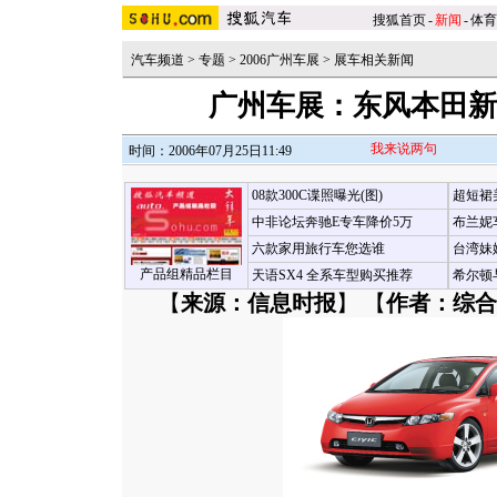
搜狐首页
-
新闻
-
体育
汽车频道
>
专题
>
2006广州车展
>
展车相关新闻
广州车展：东风本田新
我来说两句
时间：2006年07月25日11:49
08款300C谍照曝光(图)
超短裙
中非论坛奔驰E专车降价5万
布兰妮
六款家用旅行车您选谁
台湾妹
产品组精品栏目
天语SX4 全系车型购买推荐
希尔顿
【
来源：信息时报
】 【
作者：综合