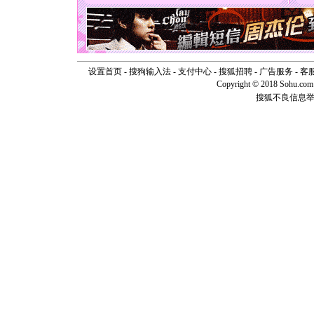
天都要快
[圣诞节]
如意,快乐
[元旦]
看
断电。爱
你是我专
设置首页
-
搜狗输入法
-
支付中心
-
搜狐招聘
-
广告服务
-
客
[元旦]
如
Copyright © 2018 Sohu.com I
起；二是
搜狐不良信息
离。水晶
[元旦]
当
泣，这痛
卖了。水
[春节]
风
颜！冬去
道一声平
[春节]
传
片叶子是
送你一棵