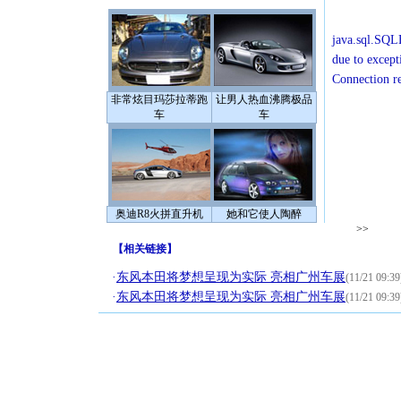
java.sql.SQLE
due to except
Connection r
非常炫目玛莎拉蒂跑
让男人热血沸腾极品
车
车
奥迪R8火拼直升机
她和它使人陶醉
>>
【
相关链接
】
·
东风本田将梦想呈现为实际 亮相广州车展
(11/21 09:39
·
东风本田将梦想呈现为实际 亮相广州车展
(11/21 09:39
[圣诞节]