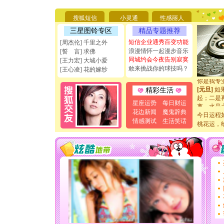
你太多，
要平安！
搜狐短信
小灵通
性感丽人
[圣诞节]
能正大光明
三星图铃专区
精品专题推荐
天都要快
短信企业通秀百变功能
[周杰伦] 千里之外
[圣诞节]
浪漫情怀一起漫步音乐
[誓 言] 求佛
如意,快乐
同城约会今夜告别寂寞
[王力宏] 大城小爱
[元旦]
看
敢来挑战你的球技吗？
[王心凌] 花的嫁纱
断电。爱
你是我专
[元旦]
如
精彩生活
起；二是
星座运势
每日财运
离。水晶
花边新闻
魔鬼辞典
[元旦]
当
今日运程
泣，这痛
情感测试
生活笑话
桃花运，
卖了。水
[春节]
风
颜！冬去
道一声平
[春节]
传
片叶子是
送你一棵
[圣诞节]
你太多，
要平安！
[圣诞节]
能正大光明