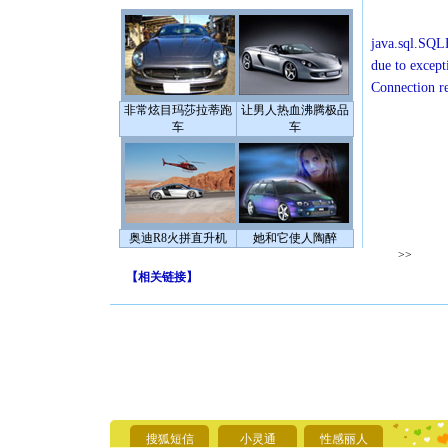
java.sql.SQLE
due to except
Connection r
非常炫目玛莎拉蒂跑
让男人热血沸腾极品
车
车
奥迪R8火拼直升机
她和它使人陶醉
>>
【
相关链接
】
[圣诞节]
你太多，
要平安！
[圣诞节]
搜狐短信
小灵通
性感丽人