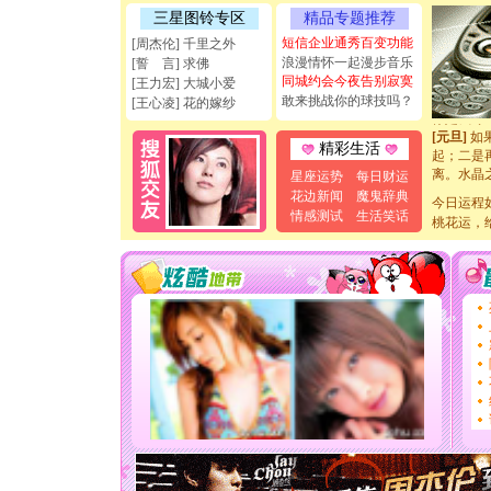
能正大光明
三星图铃专区
精品专题推荐
天都要快
[圣诞节]
短信企业通秀百变功能
[周杰伦] 千里之外
如意,快乐
浪漫情怀一起漫步音乐
[誓 言] 求佛
[元旦]
看
同城约会今夜告别寂寞
[王力宏] 大城小爱
断电。爱
敢来挑战你的球技吗？
[王心凌] 花的嫁纱
你是我专
[元旦]
如
精彩生活
起；二是
离。水晶
星座运势
每日财运
[元旦]
当
花边新闻
魔鬼辞典
今日运程
泣，这痛
情感测试
生活笑话
桃花运，
卖了。水
[春节]
风
颜！冬去
道一声平
[春节]
传
片叶子是
送你一棵
[圣诞节]
你太多，
要平安！
[圣诞节]
能正大光明
天都要快
[圣诞节]
如意,快乐