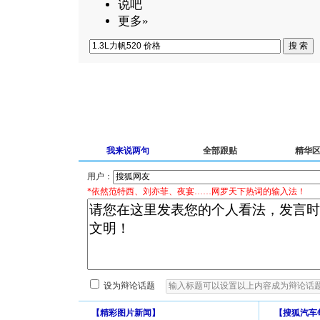
说吧
更多»
我来说两句
全部跟贴
精华
用户：
*依然范特西、刘亦菲、夜宴……网罗天下热词的输入法！
设为辩论话题
【
精彩图片新闻
】
【
搜狐汽车