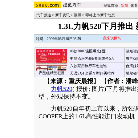
搜狐首页
-
新闻
-
体育
汽车频道
>
新车资讯
>
谍照
>
即将上市新车动态
1.3L力帆520下月推
我来说两句
时间：2006年08月10日08:59
08款300C谍照曝光(图)
超短裙
中非论坛奔驰E专车降价5万
布兰妮
六款家用旅行车您选谁
台湾妹
产品组精品栏目
天语SX4 全系车型购买推荐
希尔顿
【
来源：重庆晨报
】 【
作者：潘峰
力帆520
(
报价
;
图片
)下月将推出
型，外观保持不变。
力帆520自年初上市以来，所强调
COOPER上的1.6L高性能进口发动