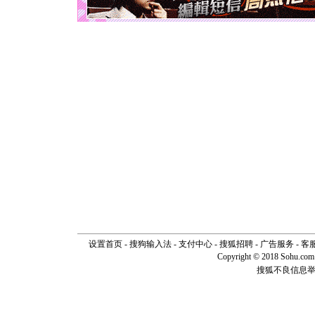
[元旦]
看
断电。爱
你是我专
[元旦]
如
起；二是
离。水晶
[元旦]
当
泣，这痛
卖了。水
[春节]
风
颜！冬去
道一声平
[春节]
传
片叶子是
送你一棵
设置首页
-
搜狗输入法
-
支付中心
-
搜狐招聘
-
广告服务
-
客
Copyright © 2018 Sohu.com I
搜狐不良信息