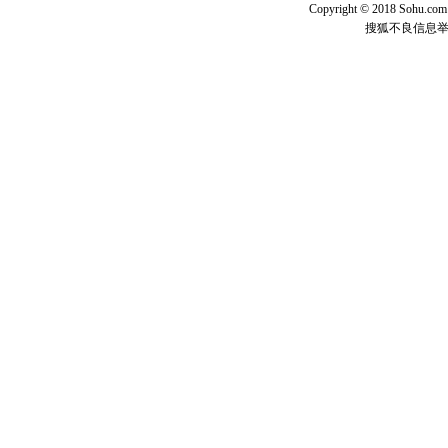
Copyright © 2018 Sohu.com I
离。水晶
搜狐不良信息
[元旦]
当
泣，这痛
卖了。水
[春节]
风
颜！冬去
道一声平
[春节]
传
片叶子是
送你一棵