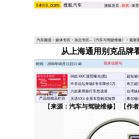
搜狐首页
-
新闻
-
体育
汽车频道
>
媒体专区
>
杂志专区--《汽车与驾驶维修》
>
最新
从上海通用别克品牌看
我来说两句
时间：2006年08月11日11:48
08款300C谍照曝光(图)
超短裙
中非论坛奔驰E专车降价5万
布兰妮
六款家用旅行车您选谁
台湾妹
产品组精品栏目
天语SX4 全系车型购买推荐
希尔顿
【
来源：汽车与驾驶维修
】 【
作者