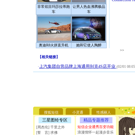
非常炫目玛莎拉蒂跑
让男人热血沸腾极品
车
车
奥迪R8火拼直升机
她和它使人陶醉
>>
【
相关链接
】
·
上汽集团自营品牌上海通用别克4S店开业
(02/01 08:05
[圣诞节]
你太多，
要平安！
[圣诞节]
能正大光明
搜狐短信
小灵通
性感丽人
天都要快
三星图铃专区
精品专题推荐
[圣诞节]
如意,快乐
短信企业通秀百变功能
[周杰伦] 千里之外
[元旦]
看
浪漫情怀一起漫步音乐
[誓 言] 求佛