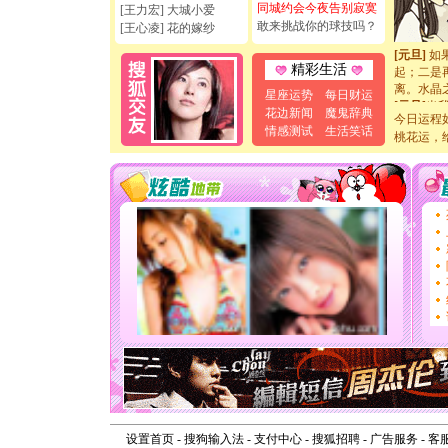
断电。爱
同城约会今夜告别寂寞
[王力宏] 大城小爱
你是我专
敢来挑战你的球技吗？
[王心凌] 花的嫁纱
[元旦]
如
起；二是
精彩生活
离。水晶
[元旦]
当
星座运势
每日财运
泣，这痛
花边新闻
魔鬼辞典
今日运程
卖了。水
情感测试
生活笑话
桃花运，
[春节]
风
颜！冬去
道一声平
[春节]
传
片叶子是
送你一棵
[圣诞节]
你太多，
要平安！
[圣诞节]
能正大光明
天都要快
[圣诞节]
如意,快乐
[元旦]
看
断电。爱
你是我专
[元旦]
如
设置首页
-
搜狗输入法
-
支付中心
-
搜狐招聘
-
广告服务
-
客
起；二是