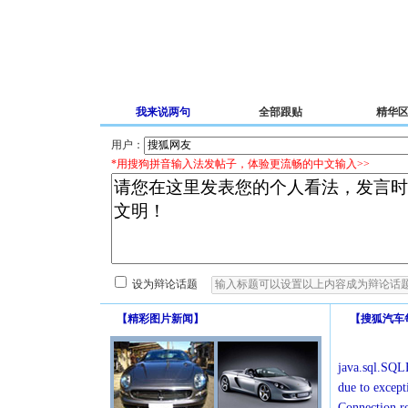
我来说两句
全部跟贴
精华
用户：
*用搜狗拼音输入法发帖子，体验更流畅的中文输入>>
设为辩论话题
【
精彩图片新闻
】
【
搜狐汽车
java.sql.SQLE
due to except
Connection r