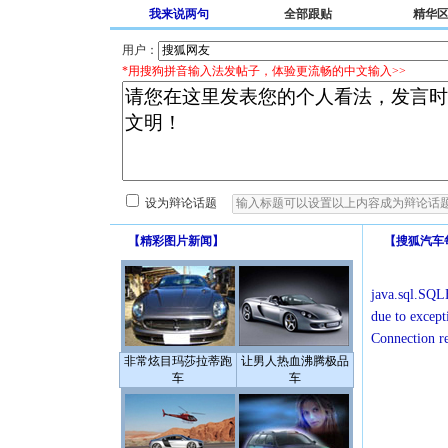
我来说两句
全部跟贴
精华
用户：
*用搜狗拼音输入法发帖子，体验更流畅的中文输入>>
设为辩论话题
【
精彩图片新闻
】
【
搜狐汽车
java.sql.SQLE
due to except
Connection r
非常炫目玛莎拉蒂跑
让男人热血沸腾极品
车
车