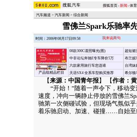
搜狐首页
-
新闻
-
体育
汽车频道
>
汽车新闻
>
综合新闻
雪佛兰Spark乐驰率
我来说两句
时间：2006年08月17日09:58
08款300C谍照曝光(图)
超短裙
中非论坛奔驰E专车降价5万
布兰妮
六款家用旅行车您选谁
台湾妹
产品组精品栏目
天语SX4 全系车型购买推荐
希尔顿
【
来源：中国青年报
】 【
作者：黄
“开始！”随着一声令下，移动变形
速度，冲向一辆静止停放的雪佛兰Sp
驰第一次侧碰试验，但现场气氛似乎
着乐驰启动、加速、碰撞……自始至