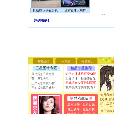
奥迪R8火拼直升机
她和它使人陶醉
>>
【
相关链接
】
[圣诞节]
你太多，
要平安！
搜狐短信
小灵通
性感丽人
[圣诞节]
能正大光明
三星图铃专区
精品专题推荐
天都要快
短信企业通秀百变功能
[周杰伦] 千里之外
[圣诞节]
浪漫情怀一起漫步音乐
[誓 言] 求佛
如意,快乐
同城约会今夜告别寂寞
[王力宏] 大城小爱
[元旦]
看
敢来挑战你的球技吗？
[王心凌] 花的嫁纱
断电。爱
你是我专
[元旦]
如
精彩生活
起；二是
星座运势
每日财运
离。水晶
花边新闻
魔鬼辞典
[元旦]
当
今日运程