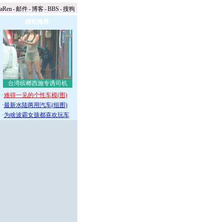
naRen
-
邮件
-
博客
-
BBS
-
搜狗
精彩推荐
台湾槟榔西施专诱司机
·
难得一见的个性车模(图)
·
最新水陆两用汽车(组图)
·
为啥波霸女孩都喜欢玩车