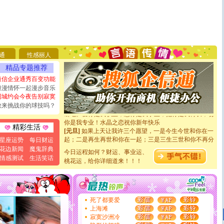
[圣诞节]
圣诞节到了，想想没什么送给你的，又不打算给
你太多，只有给你五千万：千万快乐！千万要健康！千万
要平安！千万要知足！千万不要忘记我！
通
性感丽人
[圣诞节]
不只这样的日子才会想起你,而是这样的日子才
精品专题推荐
能正大光明地骚扰你,告诉你,圣诞要快乐!新年要快乐!天
天都要快乐噢!
短信企业通秀百变功能
[圣诞节]
奉上一颗祝福的心,在这个特别的日子里,愿幸福,
浪漫情怀一起漫步音乐
如意,快乐,鲜花,一切美好的祝愿与你同在.圣诞快乐!
同城约会今夜告别寂寞
[元旦]
看到你我会触电；看不到你我要充电；没有你我会
敢来挑战你的球技吗？
断电。爱你是我职业，想你是我事业，抱你是我特长，吻
你是我专业！水晶之恋祝你新年快乐
精彩生活
[元旦]
如果上天让我许三个愿望，一是今生今世和你在一
起；二是再生再世和你在一起；三是三生三世和你不再分
星座运势
每日财运
离。水晶之恋祝你新年快乐
花边新闻
魔鬼辞典
今日运程如何？财运、事业运、
[元旦]
当我狠下心扭头离去那一刻，你在我身后无助地哭
情感测试
生活笑话
泣，这痛楚让我明白我多么爱你。我转身抱住你：这猪不
桃花运，给你详细道来！！！
卖了。水晶之恋祝你新年快乐。
[春节]
风柔雨润好月圆，半岛铁盒伴身边，每日尽显开心
颜！冬去春来似水如烟，劳碌人生需尽欢！听一曲轻歌，
道一声平安！新年吉祥万事如愿
死了都要爱
[春节]
传说薰衣草有四片叶子：第一片叶子是信仰，第二
上海滩
片叶子是希望，第三片叶子是爱情，第四片叶子是幸运。
寂寞沙洲冷
送你一棵薰衣草，愿你新年快乐！