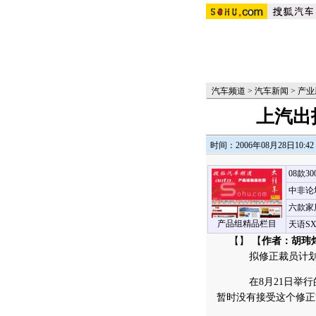
汽车频道
>
汽车新闻
>
产业
上汽出
时间：2006年08月28日10:42
08款3
中非论
六款家
产品组精品栏目
天语S
【
】 【
作者：胡玮
拟修正裁员计划；
在8月21日举行
暂时没有接受这个修正