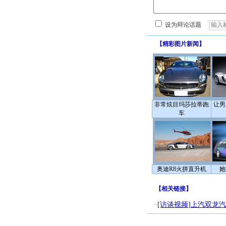
设为辩论话题
【
精彩图片新闻
】
非常炫目玛莎拉蒂跑
让男
车
奥迪R8火拼直升机
她
【
相关链接
】
·
[访谈视频]上汽双龙