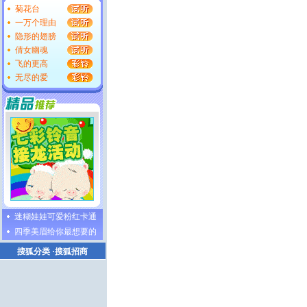
菊花台
一万个理由
隐形的翅膀
倩女幽魂
飞的更高
无尽的爱
迷糊娃娃可爱粉红卡通
四季美眉给你最想要的
搜狐分类
·
搜狐招商