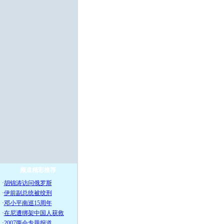
频道精彩推荐
·
胡锦涛访问俄罗斯
·
伊前副总统被绞刑
·
邓小平南巡15周年
·
在尼遭绑架中国人获救
·
2007两会专题报道