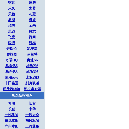
骐达
速腾
乐风
戈蓝
天籁
花冠
君威
凯旋
瑞虎
宝来
思迪
锐志
飞度
雅阁
骏捷
思域
奇瑞v5
凯美瑞
赛拉图
伊兰特
奇瑞QQ
奥迪A6
马自达6
标致206
马自达3
标致307
两厢polo
比亚迪f3
丰田皇冠
别克凯越
现代雅绅特
萨拉毕加索
热点品牌推荐
奇瑞
长安
长城
中华
一汽奥迪
一汽大众
东风本田
东风标致
广州本田
上汽通用