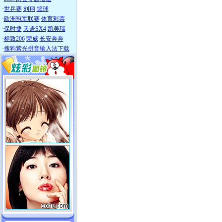
·
世乒赛
刘翔
篮球
·
欧洲冠军联赛
体育彩票
·
保时捷
天语SX4
凯美瑞
·
标致206
荣威
长安奔奔
·
搜狗紫光拼音输入法下载