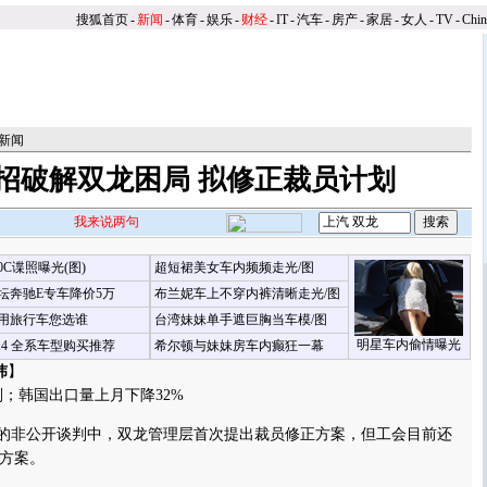
搜狐首页
-
新闻
-
体育
-
娱乐
-
财经
-
IT
-
汽车
-
房产
-
家居
-
女人
-
TV
-
Chi
新闻
招破解双龙困局 拟修正裁员计划
我来说两句
00C谍照曝光(图)
超短裙美女车内频频走光/图
坛奔驰E专车降价5万
布兰妮车上不穿内裤清晰走光/图
用旅行车您选谁
台湾妹妹单手遮巨胸当车模/图
明星车内偷情曝光
X4 全系车型购买推荐
希尔顿与妹妹房车内癫狂一幕
炜
】
韩国出口量上月下降32%
的非公开谈判中，双龙管理层首次提出裁员修正方案，但工会目前还
方案。