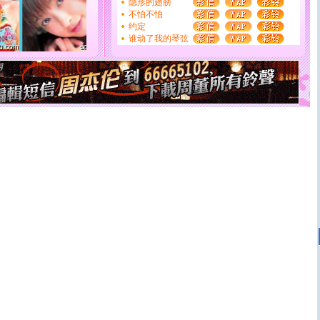
隐形的翅膀
[圣诞节]
圣诞节到了，想想没什么送给你的，又不打算给
不怕不怕
你太多，只有给你五千万：千万快乐！千万要健康！千万
约定
要平安！千万要知足！千万不要忘记我！
谁动了我的琴弦
[圣诞节]
不只这样的日子才会想起你,而是这样的日子才
能正大光明地骚扰你,告诉你,圣诞要快乐!新年要快乐!天
天都要快乐噢!
[圣诞节]
奉上一颗祝福的心,在这个特别的日子里,愿幸福,
如意,快乐,鲜花,一切美好的祝愿与你同在.圣诞快乐!
[元旦]
看到你我会触电；看不到你我要充电；没有你我会
断电。爱你是我职业，想你是我事业，抱你是我特长，吻
你是我专业！水晶之恋祝你新年快乐
[元旦]
如果上天让我许三个愿望，一是今生今世和你在一
起；二是再生再世和你在一起；三是三生三世和你不再分
离。水晶之恋祝你新年快乐
[元旦]
当我狠下心扭头离去那一刻，你在我身后无助地哭
泣，这痛楚让我明白我多么爱你。我转身抱住你：这猪不
卖了。水晶之恋祝你新年快乐。
[春节]
风柔雨润好月圆，半岛铁盒伴身边，每日尽显开心
颜！冬去春来似水如烟，劳碌人生需尽欢！听一曲轻歌，
道一声平安！新年吉祥万事如愿
[春节]
传说薰衣草有四片叶子：第一片叶子是信仰，第二
片叶子是希望，第三片叶子是爱情，第四片叶子是幸运。
送你一棵薰衣草，愿你新年快乐！