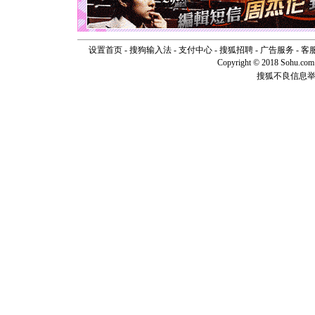
[元旦]
看
断电。爱
你是我专
[元旦]
如
设置首页
-
搜狗输入法
-
支付中心
-
搜狐招聘
-
广告服务
-
客
起；二是
Copyright © 2018 Sohu.com I
离。水晶
[元旦]
当
搜狐不良信息
泣，这痛
卖了。水
[春节]
风
颜！冬去
道一声平
[春节]
传
片叶子是
送你一棵