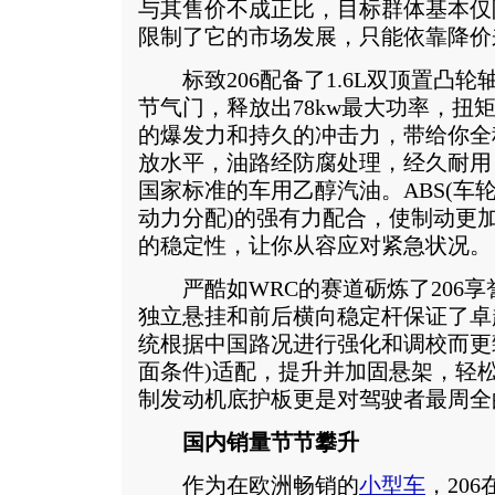
与其售价不成正比，目标群体基本仅
限制了它的市场发展，只能依靠降价
标致206配备了1.6L双顶置凸轮轴
节气门，释放出78kw最大功率，扭矩达
的爆发力和持久的冲击力，带给你全
放水平，油路经防腐处理，经久耐用
国家标准的车用乙醇汽油。ABS(车轮
动力分配)的强有力配合，使制动更
的稳定性，让你从容应对紧急状况。
严酷如WRC的赛道砺炼了206享
独立悬挂和前后横向稳定杆保证了卓
统根据中国路况进行强化和调校而更臻
面条件)适配，提升并加固悬架，轻
制发动机底护板更是对驾驶者最周全
国内销量节节攀升
作为在欧洲畅销的
小型车
，20