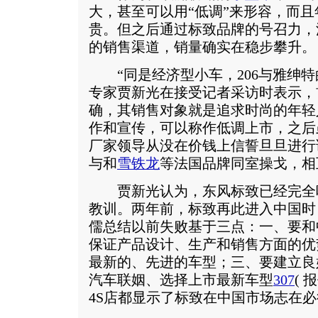
大，甚至可以用“低调”来形容，而
贵。但之后通过标致品牌的号召力，
的销售渠道，销量确实在稳步攀升。
“同是经济型小车，206与雅绅特
专家贾新光在接受记者采访时表示，首
确，其销售对象就是追求时尚的年轻
作和宣传，可以称作低调上市，之后
厂家领导从没在价钱上信誓旦旦进行误
与和
雪铁龙
等法国品牌同室操戈，相
贾新光认为，东风标致已经完全
教训。两年前，标致再此进入中国时
儒总结以前失败基于三点：一、要和
保证产品设计、生产和销售方面的优
最新的、先进的车型；三、要建立良
汽车联姻、选择上市最新车型
307
(
报
4S店都显示了标致在中国市场志在