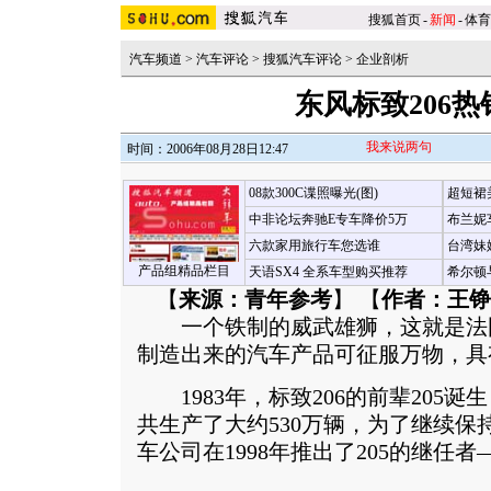
搜狐首页
-
新闻
-
体育
汽车频道
>
汽车评论
>
搜狐汽车评论
>
企业剖析
东风标致206
我来说两句
时间：2006年08月28日12:47
08款300C谍照曝光(图)
超短裙
中非论坛奔驰E专车降价5万
布兰妮
六款家用旅行车您选谁
台湾妹
产品组精品栏目
天语SX4 全系车型购买推荐
希尔顿
【
来源：青年参考
】 【
作者：王铮
一个铁制的威武雄狮，这就是法
制造出来的汽车产品可征服万物，具
1983年，标致206的前辈205诞生
共生产了大约530万辆，为了继续保
车公司在1998年推出了205的继任者