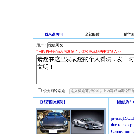
我来说两句
全部跟贴
精华
用户：
*用搜狗拼音输入法发帖子，体验更流畅的中文输入>>
设为辩论话题
【
精彩图片新闻
】
【
搜狐汽车
java.sql.SQLE
due to except
Connection r