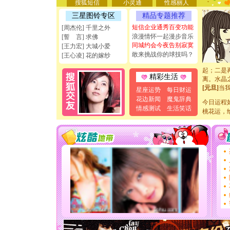
搜狐短信
小灵通
性感丽人
天都要快
[圣诞节]
三星图铃专区
精品专题推荐
如意,快乐
短信企业通秀百变功能
[周杰伦] 千里之外
[元旦]
看
浪漫情怀一起漫步音乐
[誓 言] 求佛
断电。爱
同城约会今夜告别寂寞
[王力宏] 大城小爱
你是我专
敢来挑战你的球技吗？
[王心凌] 花的嫁纱
[元旦]
如
起；二是
离。水晶
精彩生活
[元旦]
当
星座运势
每日财运
泣，这痛
花边新闻
魔鬼辞典
卖了。水
今日运程
情感测试
生活笑话
[春节]
风
桃花运，
颜！冬去
道一声平
[春节]
传
片叶子是
送你一棵
[圣诞节]
你太多，
要平安！
[圣诞节]
能正大光明
天都要快
[圣诞节]
如意,快乐