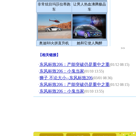
非常炫目玛莎拉蒂跑
让男人热血沸腾极品
车
车
奥迪R8火拼直升机
她和它使人陶醉
>>
【
相关链接
】
·
东风标致206：产能突破仍是重中之重
(01/12 08:15)
·
东风标致206：小鬼当家
(01/10 13:55)
·
狮子 不论大小--东风标致206
(03/01 08:36)
·
东风标致206：产能突破仍是重中之重
(01/12 08:15)
·
东风标致206：小鬼当家
(01/10 13:55)
[圣诞节]
你太多，
要平安！
[圣诞节]
能正大光明