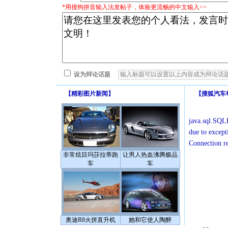
*用搜狗拼音输入法发帖子，体验更流畅的中文输入>>
设为辩论话题
【
精彩图片新闻
】
【
搜狐汽车
java.sql.SQLE
due to except
Connection r
非常炫目玛莎拉蒂跑
让男人热血沸腾极品
车
车
奥迪R8火拼直升机
她和它使人陶醉