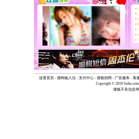
道一声平
[春节]
传
片叶子是
送你一棵
[圣诞节]
你太多，
要平安！
[圣诞节]
能正大光明
天都要快
[圣诞节]
如意,快乐
[元旦]
看
断电。爱
你是我专
设置首页
-
搜狗输入法
-
支付中心
-
搜狐招聘
-
广告服务
-
客
[元旦]
如
Copyright © 2018 Sohu.com I
起；二是
搜狐不良信息
离。水晶
[元旦]
当
泣，这痛
卖了。水
[春节]
风
颜！冬去
道一声平
[春节]
传
片叶子是