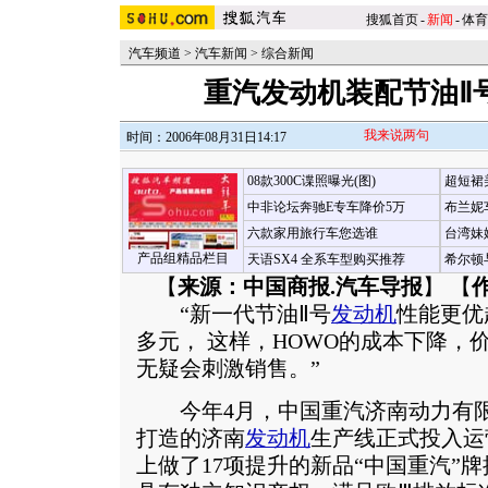
搜狐首页
-
新闻
-
体育
汽车频道
>
汽车新闻
>
综合新闻
重汽发动机装配节油Ⅱ
我来说两句
时间：2006年08月31日14:17
08款300C谍照曝光(图)
超短裙
中非论坛奔驰E专车降价5万
布兰妮
六款家用旅行车您选谁
台湾妹
产品组精品栏目
天语SX4 全系车型购买推荐
希尔顿
【
来源：中国商报.汽车导报
】 【
“新一代节油Ⅱ号
发动机
性能更优
多元， 这样，HOWO的成本下降，
无疑会刺激销售。”
今年4月，中国重汽济南动力有限
打造的济南
发动机
生产线正式投入运
上做了17项提升的新品“中国重汽”