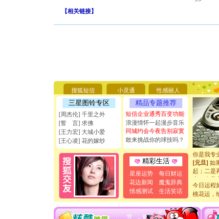
>>
【
相关链接
】
[圣诞节]
你太多，
要平安！
搜狐短信
小灵通
性感丽人
[圣诞节]
能正大光明
三星图铃专区
精品专题推荐
天都要快
短信企业通秀百变功能
[周杰伦] 千里之外
[圣诞节]
浪漫情怀一起漫步音乐
[誓 言] 求佛
如意,快乐
同城约会今夜告别寂寞
[王力宏] 大城小爱
[元旦]
看
敢来挑战你的球技吗？
[王心凌] 花的嫁纱
断电。爱
你是我专
[元旦]
如
精彩生活
起；二是
星座运势
每日财运
离。水晶
花边新闻
魔鬼辞典
[元旦]
当
今日运程
情感测试
生活笑话
泣，这痛
桃花运，
卖了。水
[春节]
风
颜！冬去