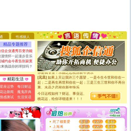
[圣诞节]
圣诞节到了，想想没什么送给你的，又不打算给
你太多，只有给你五千万：千万快乐！千万要健康！千万
要平安！千万要知足！千万不要忘记我！
[圣诞节]
不只这样的日子才会想起你,而是这样的日子才
通
性感丽人
能正大光明地骚扰你,告诉你,圣诞要快乐!新年要快乐!天
精品专题推荐
天都要快乐噢!
[圣诞节]
奉上一颗祝福的心,在这个特别的日子里,愿幸福,
短信企业通秀百变功能
如意,快乐,鲜花,一切美好的祝愿与你同在.圣诞快乐!
浪漫情怀一起漫步音乐
[元旦]
看到你我会触电；看不到你我要充电；没有你我会
同城约会今夜告别寂寞
断电。爱你是我职业，想你是我事业，抱你是我特长，吻
敢来挑战你的球技吗？
你是我专业！水晶之恋祝你新年快乐
[元旦]
如果上天让我许三个愿望，一是今生今世和你在一
精彩生活
起；二是再生再世和你在一起；三是三生三世和你不再分
离。水晶之恋祝你新年快乐
星座运势
每日财运
[元旦]
当我狠下心扭头离去那一刻，你在我身后无助地哭
花边新闻
魔鬼辞典
今日运程如何？财运、事业运、
泣，这痛楚让我明白我多么爱你。我转身抱住你：这猪不
情感测试
生活笑话
桃花运，给你详细道来！！！
卖了。水晶之恋祝你新年快乐。
[春节]
风柔雨润好月圆，半岛铁盒伴身边，每日尽显开心
颜！冬去春来似水如烟，劳碌人生需尽欢！听一曲轻歌，
道一声平安！新年吉祥万事如愿
[春节]
传说薰衣草有四片叶子：第一片叶子是信仰，第二
死了都要爱
片叶子是希望，第三片叶子是爱情，第四片叶子是幸运。
上海滩
送你一棵薰衣草，愿你新年快乐！