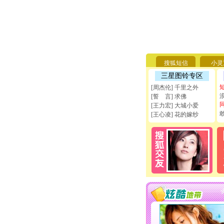
搜狐短信
小灵
三星图铃专区
[周杰伦] 千里之外
[誓 言] 求佛
[王力宏] 大城小爱
[王心凌] 花的嫁纱