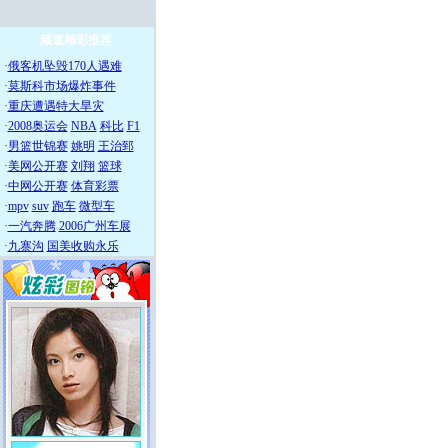
频道精彩推荐
·
俄客机坠毁170人遇难
·
莫斯科市场爆炸事件
·
重庆遭遇特大旱灾
·
2008奥运会
NBA
科比
F1
·
男篮世锦赛
姚明
王治郅
·
美网公开赛
刘翔
篮球
·
中网公开赛
体育彩票
·
mpv
suv
跑车
微型车
·
一汽奔腾
2006广州车展
·
九寨沟
国美收购永乐