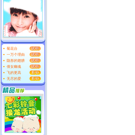
菊花台
一万个理由
隐形的翅膀
倩女幽魂
飞的更高
无尽的爱