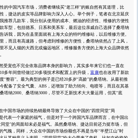
的中国汽车市场，消费者继续买“老三样”的账自然有其道理，比
性，捷达的皮实等品牌影响力深入人心。举个例子，笔者在北京延庆
我推荐几款车，我分别从使用的成本、燃油的经济性、维修的方便性
款车型，包括德系、日系和美系车，最后这位亲戚自己选择了桑塔纳
，他告诉我，因为在县里面就有上海大众的特约维修站，以后维修方便。
公里，而且有高速路，但考虑到维修的方便性，桑塔纳依然占了上风，
里不见人烟的大西北或偏远地区，维修服务方便的上海大众品牌依然
。
然受宠也不完全依靠品牌本身的影响力，其实多年来它们也一直在
10多年间曾经做过20多项技术和配置上的升级，
富康
也在改用了新款
度“整容”。最为典型的例子是已经20多岁“高龄”的桑塔纳。从最初推
今配备了安全气囊、ABS，还增加了助力转向、电喷等，而且在其基
塔纳2000、桑塔纳3000，尽管不乏新技术大大量运用，但其“底
。
中国市场的持续热销最终导致了大众在中国的“四世同堂”局
国是代表一个家庭的福气，但是对于一个跨国汽车品牌而言，在中国出
五世同堂”的局面却未必是福气。虽然桑塔纳、捷达目前还力挺市场，但
”的气魄，同样，大众在中国的市场份额也不再是当年“半壁江山”时
。这从某种意义上表明，“四世同堂”给大众带来了危机。比如在价格的