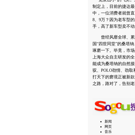
制定上，目前的捷达最
中，一位消费者就曾直
8、9万？因为老车型
手，高了新车型卖不动
曾经风靡全球、累计销
国“四世同堂”的桑塔
琢磨一下。毕竟，市场
上海大众自主研发的全
能成为桑塔纳的自然接班
驭、POLO劲情、劲取
打天下的窘境正被新款
之路，路对了，告别
新闻
网页
音乐