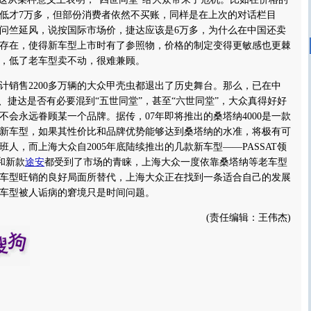
低才7万多，但部份消费者依然不买账，同样是在上次的对话栏目
问竺延风，说按国际市场价，捷达应该是6万多，为什么在中国还卖
的存在，使得新车型上市时有了参照物，价格的制定变得更敏感也更棘
，低了老车型卖不动，很难兼顾。
售2200多万辆的大众甲壳虫都退出了历史舞台。那么，已在中
纳、捷达是否有必要混到“五世同堂”，甚至“六世同堂”，大众真得好好
不会永远眷顾某一个品牌。据传，07年即将推出的桑塔纳4000是一款
新车型，如果其性价比和品牌优势能够达到桑塔纳的水准，将极有可
人，而上海大众自2005年底陆续推出的几款新车型——PASSAT领
和新款
途安
都受到了市场的青睐，上海大众一度依靠桑塔纳等老车型
车型旺销的良好局面所替代，上海大众正在找到一条适合自己的发展
老车型被人诟病的窘境只是时间问题。
(责任编辑：王伟杰)