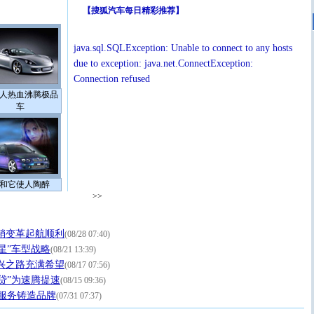
【
搜狐汽车每日精彩推荐
】
java.sql.SQLException: Unable to connect to any hosts
due to exception: java.net.ConnectException:
Connection refused
人热血沸腾极品
车
和它使人陶醉
>>
销变革起航顺利
(08/28 07:40)
星”车型战略
(08/21 13:39)
兴之路充满希望
(08/17 07:56)
贷”为速腾提速
(08/15 09:36)
用服务铸造品牌
(07/31 07:37)