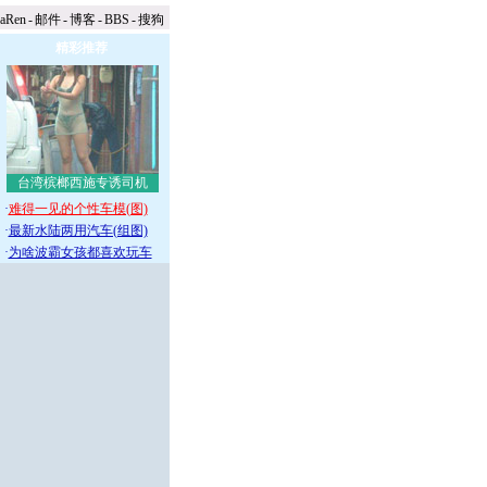
naRen
-
邮件
-
博客
-
BBS
-
搜狗
精彩推荐
台湾槟榔西施专诱司机
·
难得一见的个性车模(图)
·
最新水陆两用汽车(组图)
·
为啥波霸女孩都喜欢玩车