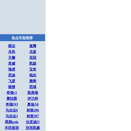
热点车型推荐
骐达
速腾
乐风
戈蓝
天籁
花冠
君威
凯旋
瑞虎
宝来
思迪
锐志
飞度
雅阁
骏捷
思域
奇瑞v5
凯美瑞
赛拉图
伊兰特
奇瑞QQ
奥迪A6
马自达6
标致206
马自达3
标致307
两厢polo
比亚迪f3
丰田皇冠
别克凯越