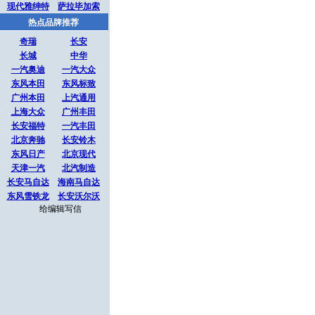
现代雅绅特
萨拉毕加索
热点品牌推荐
奇瑞
长安
长城
中华
一汽奥迪
一汽大众
东风本田
东风标致
广州本田
上汽通用
上海大众
广州丰田
长安福特
一汽丰田
北京奔驰
长安铃木
东风日产
北京现代
天津一汽
北汽制造
长安马自达
海南马自达
东风雪铁龙
长安沃尔沃
给编辑写信