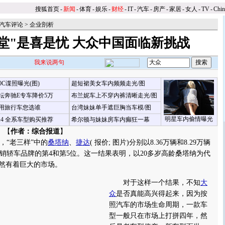
搜狐首页
-
新闻
-
体育
-
娱乐
-
财经
-
IT
-
汽车
-
房产
-
家居
-
女人
-
TV
-
Chi
汽车评论
>
企业剖析
堂"是喜是忧 大众中国面临新挑战
我来说两句
00C谍照曝光(图)
超短裙美女车内频频走光/图
坛奔驰E专车降价5万
布兰妮车上不穿内裤清晰走光/图
用旅行车您选谁
台湾妹妹单手遮巨胸当车模/图
明星车内偷情曝光
X4 全系车型购买推荐
希尔顿与妹妹房车内癫狂一幕
 【
作者：综合报道
】
“老三样”中的
桑塔纳
、
捷达
(
报价
;
图片
)分别以8.36万辆和8.29万辆
销轿车品牌的第4和第5位。这一结果表明，以20多岁高龄桑塔纳为代
依然有着巨大的市场。
对于这样一个结果，不知
大
众
是否真能高兴得起来，因为按
照汽车的市场生命周期，一款车
型一般只在市场上打拼四年，然