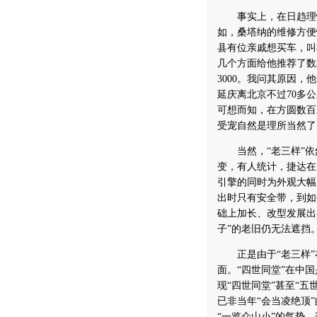
事实上，在日趋理性
如，桑塔纳的维修方便
县有位亲戚想买车，叫
几个方面给他推荐了数
3000。我问其原因
延庆离北京不过70多
可想而知，在方圆数百
受宠自然是理所当然了
当然，“老三样”依
变，有人统计，捷达在
引擎的同时为外观大幅
出时只有安全带，到如
础上加长、改型发展出桑
子”的老旧仍无法遮挡
正是由于“老三样”在
面。“四世同堂”在中
现“四世同堂”甚至“
已非当年“会当凌绝顶
“一览众山小”的气势