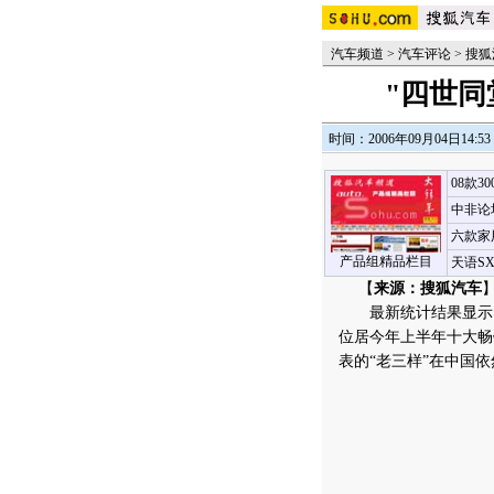
汽车频道
>
汽车评论
>
搜狐
"四世同
时间：2006年09月04日14:53
08款3
中非论
六款家
产品组精品栏目
天语S
【
来源：搜狐汽车
】
最新统计结果显示，
位居今年上半年十大畅
表的“老三样”在中国