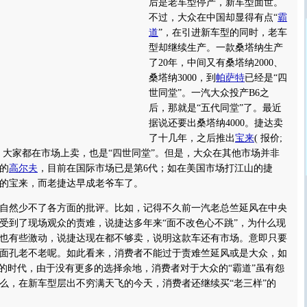
后是老车型停产，新车型面世。
不过，大众在中国却显得有点“
霸
道
”，在引进新车型的同时，老车
型却继续生产。一款桑塔纳生产
了20年，中间又有桑塔纳2000、
桑塔纳3000，到
帕萨特
已经是“四
世同堂”。一汽大众投产B6之
后，那就是“五代同堂”了。最近
据说还要出桑塔纳4000。捷达卖
了十几年，之后推出
宝来
(
报价
;
，大家都在市场上卖，也是“四世同堂”。但是，大众在其他市场并非
的
高尔夫
，目前在国际市场已是第6代；如在美国市场打江山的捷
的宝来，而老捷达早成老爷车了。
然少不了各方面的批评。比如，记得不久前一汽老总竺延风在中央
受到了现场观众的责难，说捷达多年来“面不改色心不跳”，为什么现
也有些激动，说捷达现在都不够卖，说明这款车还有市场。意即只要
面孔老不老呢。如此看来，消费者不能过于责难竺延风或是大众，如
下的时代，由于没有更多的选择余地，消费者对于大众的“霸道”虽有怨
么，在新车型层出不穷满天飞的今天，消费者还继续买“老三样”的