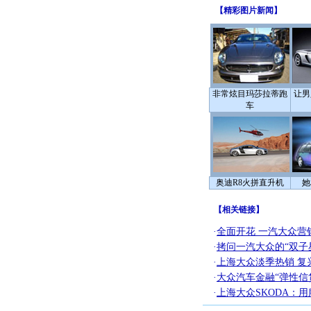
【
精彩图片新闻
】
非常炫目玛莎拉蒂跑
让男
车
奥迪R8火拼直升机
她
【
相关链接
】
·
全面开花 一汽大众营
·
拷问一汽大众的“双子
·
上海大众淡季热销 复
·
大众汽车金融“弹性信
·
上海大众SKODA：